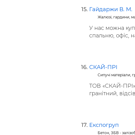
Гайдаржи В. М.
Жалюзі, гардини, м
У нас можна куп
спальню, офіс, на
СКАЙ-ПРІ
Сипучі матеріали, гр
ТОВ «СКАЙ-ПРІ» 
гранітний, відсів
Експогруп
Бетон, ЗБВ - заліз