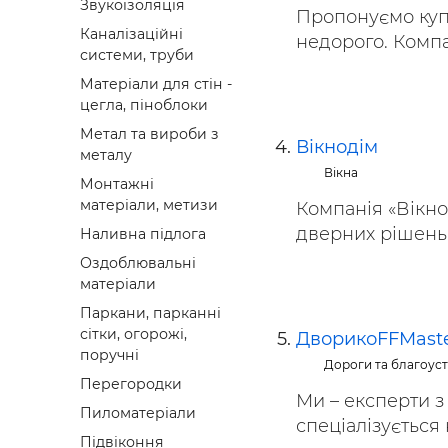
Звукоізоляція
Пропонуємо купи
Каналізаційні
недорого. Компан
системи, труби
Матеріали для стін -
цегла, піноблоки
Метал та вироби з
Вікнодім
металу
Вікна
Монтажні
матеріали, метизи
Компанія «Вікно
дверних рішень. 
Наливна підлога
Оздоблювальні
матеріали
Паркани, парканні
сітки, огорожі,
ДворикоFFMast
поручні
Дороги та благоуст
Перегородки
Ми – експерти з
Пиломатеріали
спеціалізується н
Підвіконня