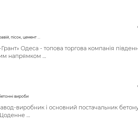
авій, пісок, цемент ...
рант» Одеса - топова торгова компанія півден
им напрямком ...
обетонні вироби
 завод-виробник і основний постачальник бетону
Щоденне ...