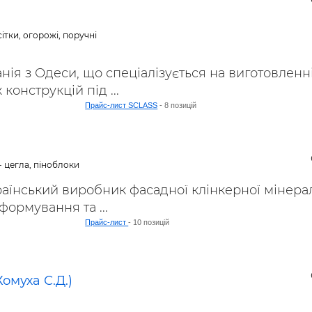
ьні і ремонтні послуги
Робота в будівництві
Резюме
ітки, огорожі, поручні
ія з Одеси, що спеціалізується на виготовленні
конструкцій під ...
Прайс-лист SCLASS
- 8 позицій
- цегла, піноблоки
аїнський виробник фасадної клінкерної мінера
формування та ...
Прайс-лист
- 10 позицій
омуха С.Д.)