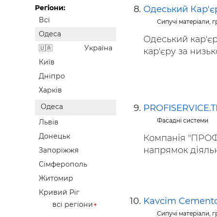
Регіони:
Одеський Кар'є
Всі
Сипучі матеріали, гр
Одеса
Одеський кар'є
Україна
кар'єру за низьк
Київ
Дніпро
Харків
Одеса
PROFISERVICE.
Фасадні системи
Львів
Донецьк
Компанія "ПРОФІ
напрямок діяльно
Запоріжжя
Сімферополь
Житомир
Кривий Ріг
Kavcim Cement
всі регіони
Сипучі матеріали, гр