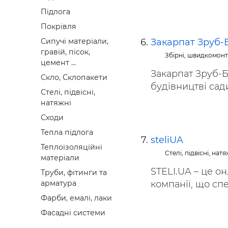
Підлога
Покрівля
Закарпат Зруб-
Сипучі матеріали,
гравій, пісок,
Збірні, швидкомонто
цемент ...
Закарпат Зруб-Б
Скло, Склопакети
будівництві сади
Стелі, підвісні,
натяжні
Сходи
Тепла підлога
steliUA
Теплоізоляційні
Стелі, підвісні, натя
матеріали
STELI.UA – це о
Труби, фітинги та
компанії, що спе
арматура
Фарби, емалі, лаки
Фасадні системи