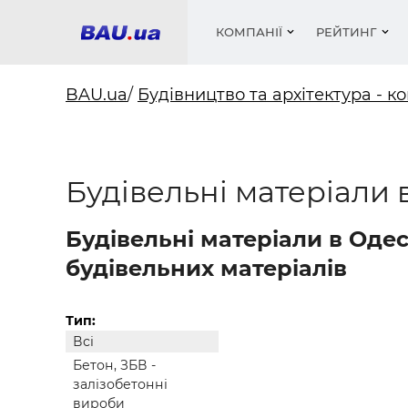
КОМПАНІЇ
РЕЙТИНГ
BAU.ua
/
Будівництво та архітектура - ко
Вікна
Будівел
Сантехн
Труби, 
Вистав
Будівельні матеріали 
Матеріа
Інстру
Електр
Сипучі м
Катало
пінобл
цемент .
Проект
Меблі
Оголо
Фарби, 
Покрів
Будівельні матеріали в Оде
Медіа
Опален
Рейтинг
Теплоіз
будівельних матеріалів
Кондиц
Фарби, 
Оздобл
Будівел
Тип:
Всі
Вікна і
Бетон, ЗБВ -
Будівел
залізобетонні
вироби