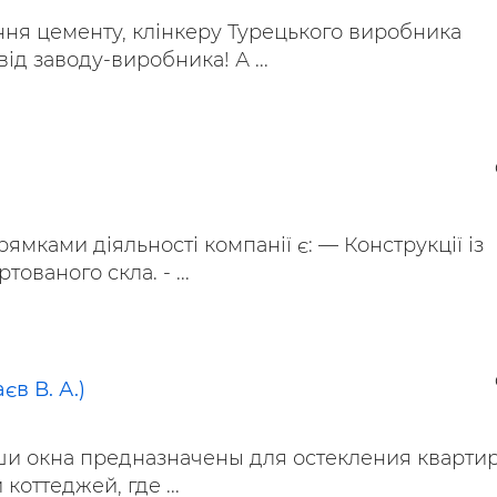
ння цементу, клінкеру Турецького виробника
ід заводу-виробника! А ...
мками діяльності компанії є: — Конструкції із
тованого скла. - ...
в В. А.)
и окна предназначены для остекления квартир
коттеджей, где ...