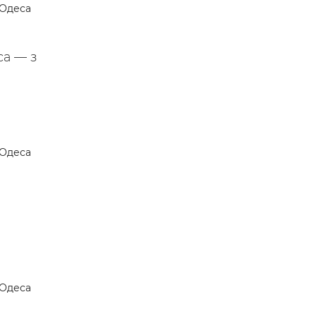
Одеса
са — з
Одеса
Одеса