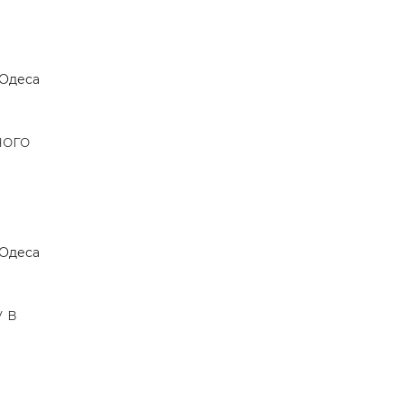
Одеса
ного
Одеса
 в