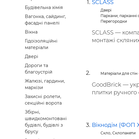
SCLASS
Будівел
Будівельна хімія
Двері
Паркани, парканні с
Вагонка, сайдинг,
Перегородки
фасадні панелі
SCLASS — компан
Вікна
монтажі скляних 
Гідоізоляційні
матеріали
Двері
Дороги та
благоустрій
Матеріали для стін 
Жалюзі, гардини,
GoodBrick — укр
маркізи
плитки ручного 
Захисні ролети,
секційні ворота
Збірні,
швидкомонтовані
Вікнодім (ФОП Х
будівлі, будівлі з
брусу
Скло, Склопакети