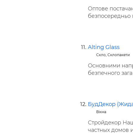
Оптове постача
безпосередньо в
Alting Glass
Скло, Склопакети
Основними напря
безпечного загар
БудДекор (Жидає
Вікна
Стройдекор Наш
частных домов и 