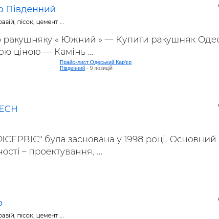
р Південний
авій, пісок, цемент ...
р ракушняку « Южний » — Купити ракушняк Оде
ою ціною — Камінь ...
Прайс-лист Одеський Кар'єр
Південний
- 9 позицій
TECH
СЕРВІС" була заснована у 1998 році. Основний
сті – проектування, ...
o
авій, пісок, цемент ...