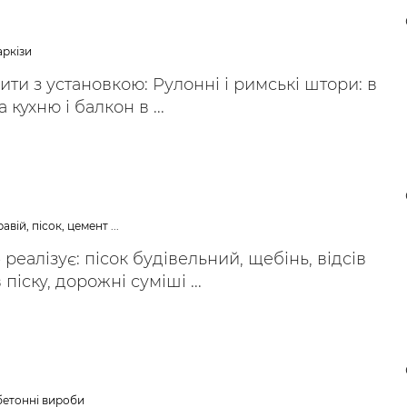
аркізи
ити з установкою: Рулонні і римські штори: в
 кухню і балкон в ...
авій, пісок, цемент ...
реалізує: пісок будівельний, щебінь, відсів
 піску, дорожні суміші ...
обетонні вироби