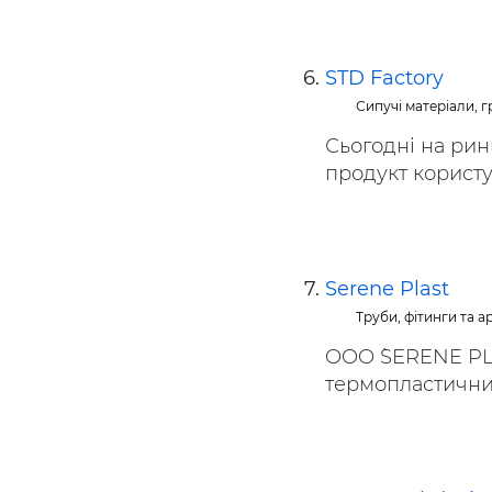
STD Factory
Сипучі матеріали, гр
Сьогодні на ри
продукт користу
Serene Plast
Труби, фітинги та 
OOO `SERENE PLA
термопластичних