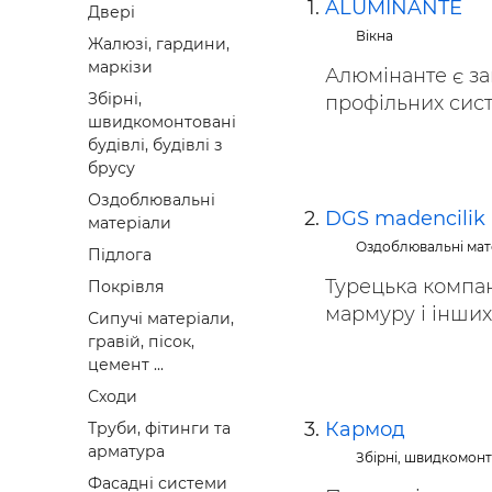
ALUMINANTE
Двері
Будівел
Вікна
Жалюзі, гардини,
маркізи
Алюмінанте є за
Збірні,
профільних систе
швидкомонтовані
будівлі, будівлі з
брусу
Оздоблювальні
DGS madencilik
матеріали
Оздоблювальні мат
Підлога
Турецька компан
Покрівля
мармуру і інших 
Сипучі матеріали,
гравій, пісок,
цемент ...
Сходи
Кармод
Труби, фітинги та
арматура
Збірні, швидкомонто
Фасадні системи