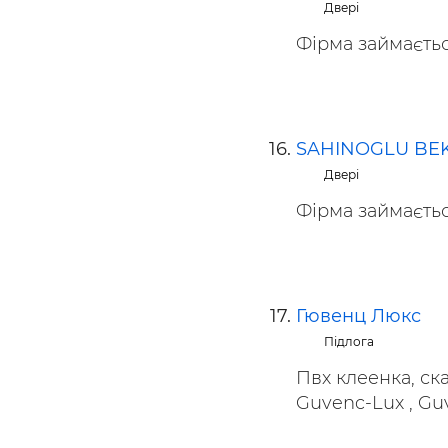
Двері
Фірма займаєтьс
SAHINOGLU BEK
Двері
Фірма займаєтьс
Гювенц Люкс
Підлога
Пвх клеенка, ск
Guvenc-Lux , Guve