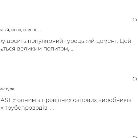
Ст
авій, пісок, цемент ...
нку досить популярний турецький цемент. Цей
ється великим попитом, ...
Ст
арматура
ST` є одним з провідних світових виробників
 трубопроводів. ...