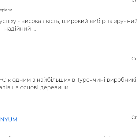
Ст
еріали
спіху - висока якість, широкий вибір та зручни
- надійний ...
Ст
FC є одним з найбільших в Туреччині виробникі
лів на основі деревини ...
Ст
INYUM