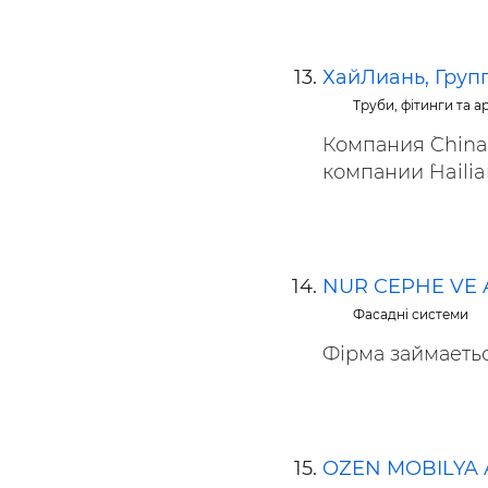
ХайЛиань, Груп
Труби, фітинги та 
Компания `China 
компании `Hailian
NUR CEPHE VE
Фасадні системи
Фірма займаетьс
OZEN MOBILYA A