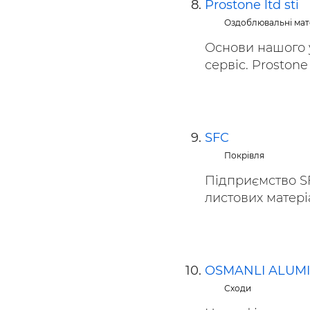
Prostone ltd sti
Оздоблювальні мат
Основи нашого у
сервіс. Prostone 
SFC
Покрівля
Підприємство S
листових матеріа
OSMANLI ALUM
Сходи