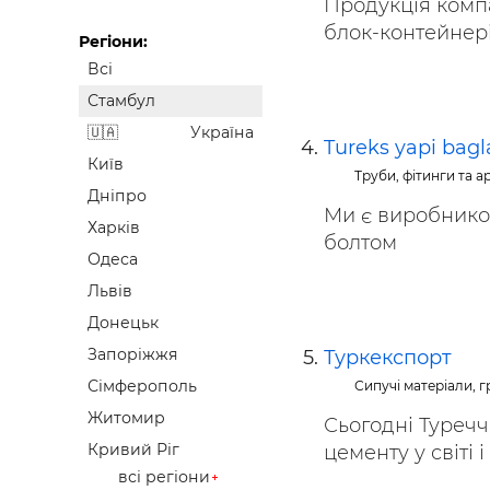
Продукція компа
блок-контейнерів 
Регіони:
Всі
Стамбул
Україна
Tureks yapi bagl
Київ
Труби, фітинги та 
Дніпро
Ми є виробником
Харків
болтом
Одеса
Львів
Донецьк
Запоріжжя
Туркекспорт
Сімферополь
Сипучі матеріали, гр
Житомир
Сьогодні Туречч
Кривий Ріг
цементу у світі і
всі регіони