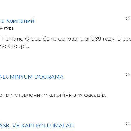
Ст
па Компаний
арматура
Hailiang Group` была основана в 1989 году. В со
g Group` ...
Ст
 ALUMINYUM DOGRAMA
я виготовленням алюмінієвих фасадів.
Ст
SK. VE KAPI KOLU IMALATI