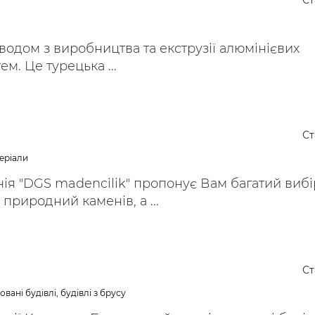
Ст
ьні і ремонтні послуги
Робота в будівництві
Резюме
водом з виробництва та екструзії алюмінієвих
м. Це турецька ...
Ст
еріали
ія "DGS madencilik" пропонує Вам багатий вибі
природний каменів, а ...
Ст
вані будівлі, будівлі з брусу