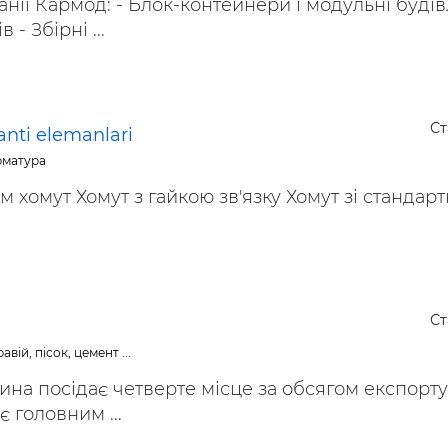
нії Кармод: - Блок-контейнери і модульні будівл
- Збірні ...
Ст
anti elemanlari
арматура
 хомут Хомут з гайкою зв'язку Хомут зі стандар
Ст
авій, пісок, цемент ...
ина посідає четверте місце за обсягом експорту
 є головним ...