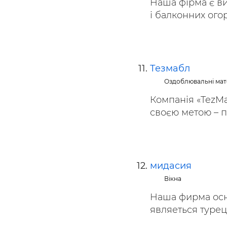
Наша фірма є в
і балконних огор
Тезмабл
Оздоблювальні мат
Компанія «TezMar
своєю метою – п
мидасия
Вікна
Наша фирма осн
являеться туре