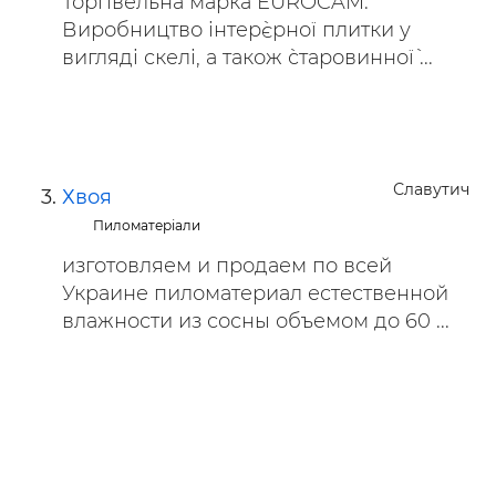
Торгівельна марка EUROCAM.
Виробництво інтер`єрної плитки у
вигляді скелі, а також `старовинної` ...
Славутич
Хвоя
Пиломатеріали
изготовляем и продаем по всей
Украине пиломатериал естественной
влажности из сосны объемом до 60 ...