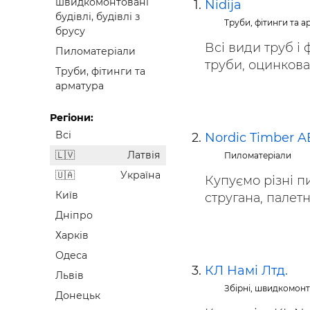
швидкомонтовані
Nidija
Будівел
будівлі, будівлі з
Труби, фітинги та 
брусу
Всі види труб і
Пиломатеріали
труби, оцинковані
Труби, фітинги та
арматура
Регіони:
Всі
Nordic Timber A
Латвія
Пиломатеріали
Україна
Купуємо різні пи
Київ
стругана, палетні
Дніпро
Харків
Одеса
КЛ Намі Лтд.
Львів
Збірні, швидкомонто
Донецьк