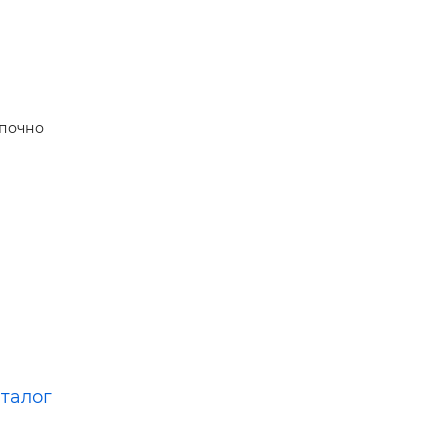
почно
аталог