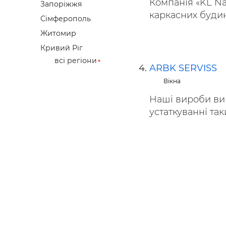
Компанія «KL Na
Запоріжжя
каркасних будинк
Сімферополь
Житомир
Кривий Ріг
всі регіони
ARBK SERVISS
Вікна
Наші вироби ви
устаткуванні таки