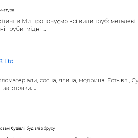
ьні і ремонтні послуги
Робота в будівництві
арматура
Резюме
 фітингів Ми пропонуємо всі види труб: металеві
 труби, мідні ...
B Ltd
ломатеріали, сосна, ялина, модрина. Есть.вл., Су
 заготовки. ...
вані будівлі, будівлі з брусу