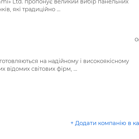
mi» Ltd. пропонує великий вибір панельних
ів, які традиційно ...
О
готовляються на надійному і високоякісному
х відомих світових фірм, ...
+ Додати компанію в к