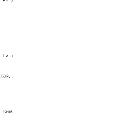
Рига
 —
Рига
хая,
Київ