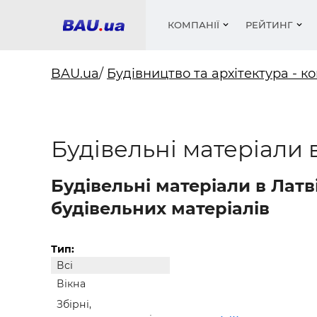
КОМПАНІЇ
РЕЙТИНГ
BAU.ua
/
Будівництво та архітектура - ко
Вікна
Будівел
Сантехн
Труби, 
Вистав
Будівельні матеріали в
Матеріа
Інстру
Електр
Сипучі м
Катало
пінобл
цемент .
Проект
Меблі
Оголо
Фарби, 
Покрів
Будівельні матеріали в Латв
Медіа
Опален
Рейтинг
Вікна
будівельних матеріалів
Кондиц
Фарби, 
Оздобл
Будівел
Тип:
Всі
Вікна і
Вікна
Будівел
Збірні,