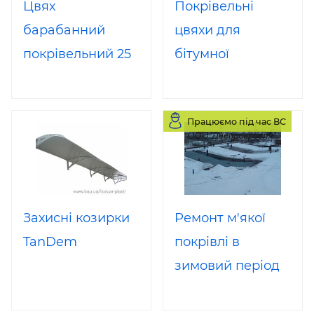
Цвях
Покрівельні
барабанний
цвяхи для
покрівельний 25
бітумної
мм для нейлер
черепиці
Працюємо під час ВС
Захисні козирки
Ремонт м'якої
TanDem
покрівлі в
зимовий період