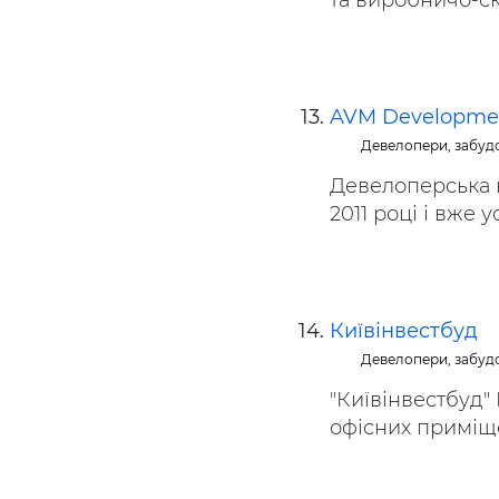
та виробничо-скл
AVM Developme
Девелопери, забуд
Девелоперська 
2011 році і вже у
Київінвестбуд
Девелопери, забуд
"Київінвестбуд"
офісних приміщен