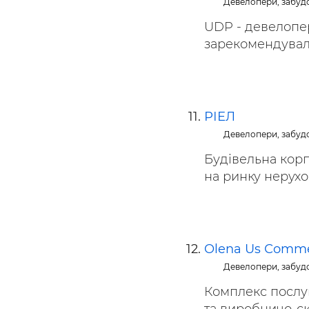
Девелопери, забуд
UDP - девелопер
зарекомендувала
РІЕЛ
Девелопери, забуд
Будівельна корп
на ринку нерухом
Olena Us Сommer
Девелопери, забуд
Комплекс послуг