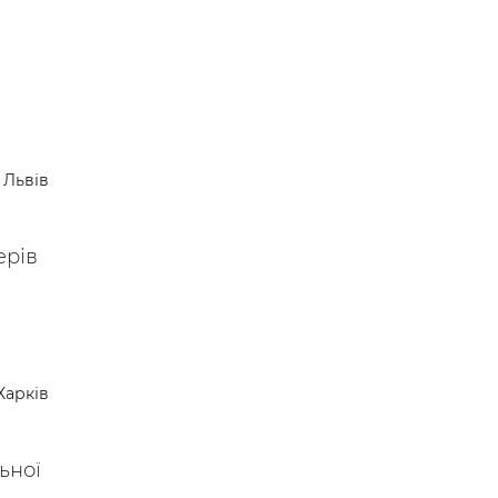
Львів
ерів
Харків
ьної