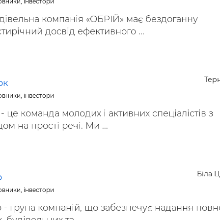
овники, інвестори
дівельна компанія «ОБРІЙ» має бездоганну
тирічний досвід ефективного ...
Тер
рк
овники, інвестори
- це команда молодих і активних спеціалістів з
м на прості речі. Ми ...
Біла 
p
овники, інвестори
p - група компаній, що забезпечує надання повн