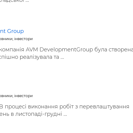
адської ...
nt Group
овники, інвестори
компанія AVM DevelopmentGroup була створена
спішно реалізувала та ...
овники, інвестори
 В процесі виконання робіт з перевлаштування
ь в листопаді-грудні ...