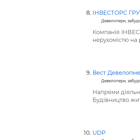
ІНВЕСТОРС ГР
Девелопери, забуд
Компанія ІНВЕС
нерухомістю на р
Вест Девелопме
Девелопери, забуд
Напрями діяльно
Будівництво житл
UDP