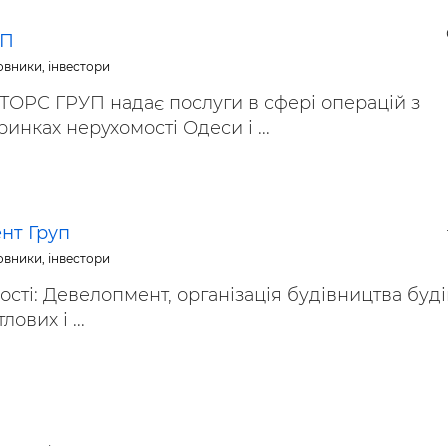
УП
овники, інвестори
ТОРС ГРУП надає послуги в сфері операцій з
инках нерухомості Одеси і ...
нт Груп
овники, інвестори
сті: Девелопмент, організація будівництва буд
ових і ...