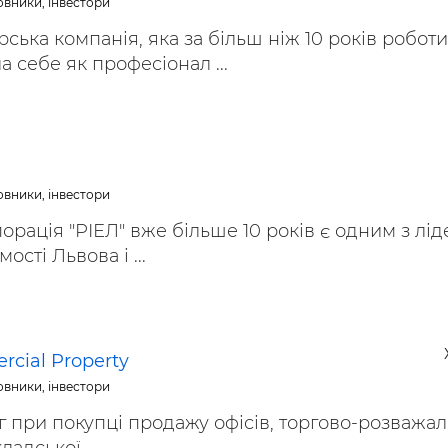
овники, інвестори
ська компанія, яка за більш ніж 10 років роботи
 себе як професіонал ...
овники, інвестори
орація "РІЕЛ" вже більше 10 років є одним з лід
ості Львова і ...
cial Property
овники, інвестори
 при покупці продажу офісів, торгово-розважал