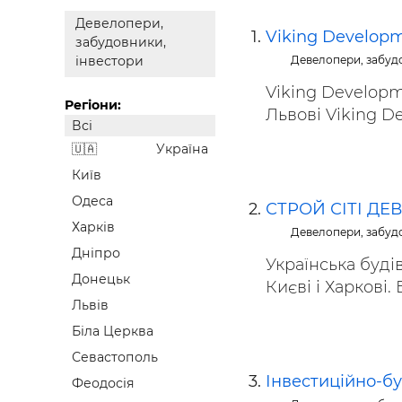
Будівел
Девелопери,
Viking Develop
забудовники,
Девелопери, забуд
інвестори
Viking Developm
Регіони:
Львові Viking De
Всі
Україна
Київ
Одеса
СТРОЙ СІТІ Д
Харків
Девелопери, забуд
Дніпро
Українська буді
Донецьк
Києві і Харкові. 
Львів
Біла Церква
Севастополь
Інвестиційно-б
Феодосія