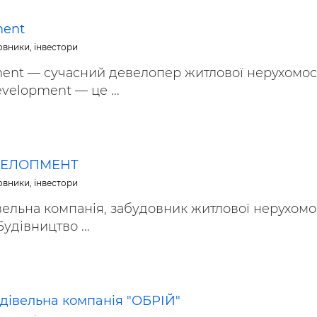
ьні і ремонтні послуги
Робота в будівництві
Резюме
ment
овники, інвестори
ent — сучасний девелопер житлової нерухомост
velopment — це ...
ЕВЕЛОПМЕНТ
овники, інвестори
вельна компанія, забудовник житлової нерухомос
Будівництво ...
удівельна компанія "ОБРІЙ"