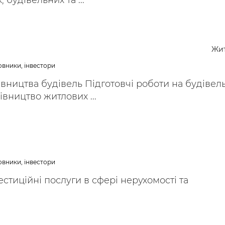
 будівельних та ...
Жи
овники, інвестори
івництва будівель Підготовчі роботи на будіве
вництво житлових ...
овники, інвестори
естиційні послуги в сфері нерухомості та