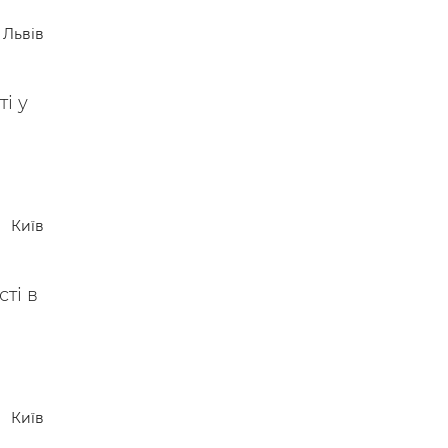
 —
Львів
і у
Київ
ті в
Київ