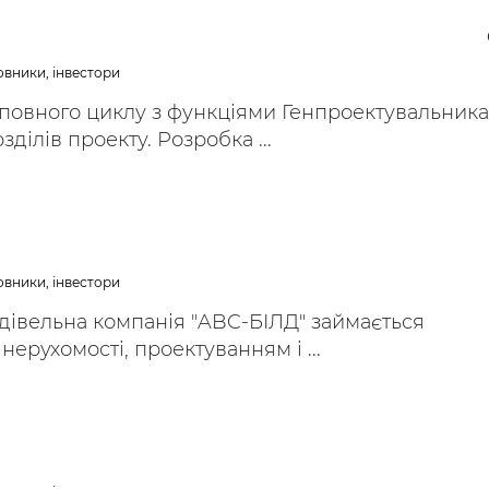
овники, інвестори
повного циклу з функціями Генпроектувальника
зділів проекту. Розробка ...
овники, інвестори
дівельна компанія "ABC-БІЛД" займається
ерухомості, проектуванням і ...