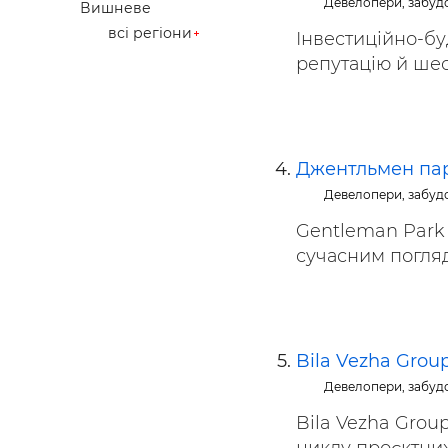
Девелопери, забуд
Вишневе
всі регіони
Інвестиційно-бу
репутацію й шес
Джентльмен па
Девелопери, забуд
Gentleman Park 
сучасним поглядо
Bila Vezha Grou
Девелопери, забуд
Bila Vezha Grou