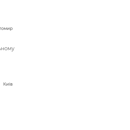
томир
льному
Київ