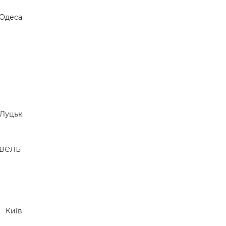
Одеса
Луцьк
івель
Київ