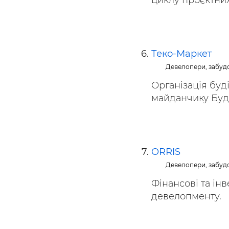
циклу проєктних,
Теко-Маркет
Девелопери, забуд
Організація буд
майданчику Буді
ORRIS
Девелопери, забуд
Фінансові та інв
девелопменту.