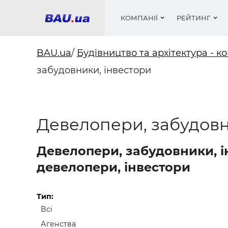
КОМПАНІЇ
РЕЙТИНГ
BAU.ua
/
Будівництво та архітектура - ко
забудовники, інвестори
Вікна
Будівел
Сантехн
Труби, 
Вистав
Матеріа
Інстру
Електр
Сипучі м
Катало
пінобл
цемент .
Проект
Меблі
Оголо
Девелопери, забудовн
Фарби, 
Покрів
Медіа
Опален
Рейтинг
Теплоіз
Девелопери, забудовники, ін
Кондиц
Фарби, 
девелопери, інвестори
Оздобл
Будівел
Вікна і
Тип:
Всі
Будівел
Агенства