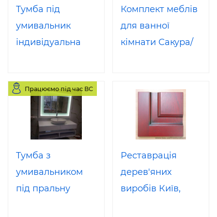
Тумба під
Комплект меблів
умивальник
для ванної
індивідуальна
кімнати Сакура/
робота Лотос
Якудза
/160 см
Працюємо під час ВС
Тумба з
Реставрація
умивальником
дерев'яних
під пральну
виробів Київ,
машину
реставрація