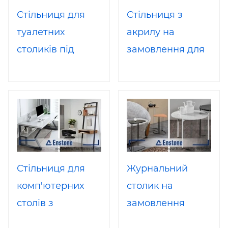
Стільниця для
Стільниця з
туалетних
акрилу на
столиків під
замовлення для
замовлення.
журнальних
Стільниця для
столиків і столів.
спальні, ванної
Журнальний
кімнати.
столик під
Туалетний столик
замовлення
на замовлення
(штучний камінь
Стільниця для
Журнальний
акрил, поліефір)
комп'ютерних
столик на
столів з
замовлення
акрилового
(штучний камінь