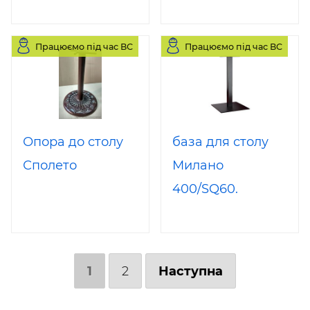
Спарта Дабл Н
725 мм.
Працюємо під час ВС
Працюємо під час ВС
Опора до столу
база для столу
Сполето
Милано
400/SQ60.
1
2
Наступна