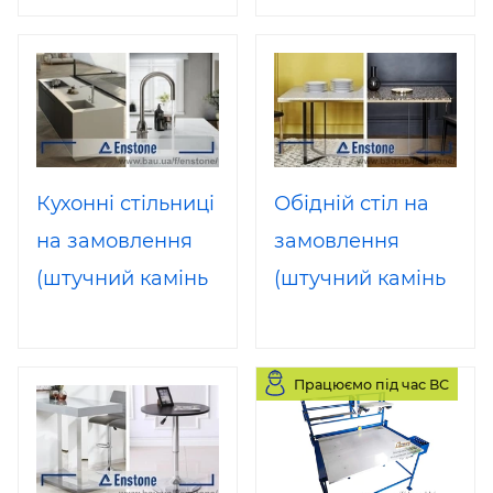
каменю під
акрил).
замовлення.
Журнальний
Комп'ютерний
столик з
стіл на
акрилового
замовлення
каменю під
Кухонні стільниці
Обідній стіл на
(штучний камінь
замовлення
на замовлення
замовлення
акрил)
(штучний камінь
(штучний камінь
акрил) для
акрил, поліефір).
островів. Стіл-
Кухонний стіл під
Працюємо під час ВС
Острів з каменю
замовлення з
для кухні під
акрилу
замовлення