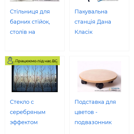
Стільниця для
Пакувальна
барних стійок,
станція Дана
столів на
Класік
замовлення
(штучний камінь
Працюємо під час ВС
акрил). Барна
стійка з каменю
під замовлення
Стекло с
Подставка для
серебряным
цветов -
эффектом
подвазонник