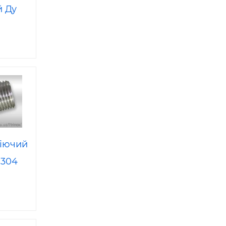
 Ду
 —
іючий
I 304