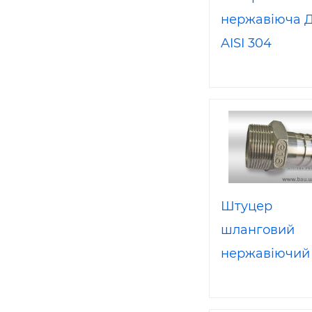
нержавіюча Д
AISI 304
Штуцер
шланговий
нержавіючий
1/2 "х вн. Ø 12 
316