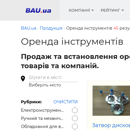
КОМПАНІЇ
РЕЙТИНГ
BAU.ua
Продукція
Оренда інструментів
45
резу
Оренда інструментів
Вікна
Будівел
Сантехн
Труби, 
Вистав
Продаж та встановлення оре
Матеріа
Інстру
Електр
Сипучі м
Катало
товарів та компаній.
пінобл
цемент .
Проект
Меблі
Оголо
Фарби, 
Покрів
Медіа
Опален
Рейтинг
Шукати в місті
Теплоіз
Виберіть місто
Кондиц
Фарби, 
Оздобл
Будівел
Рубрики:
ОЧИСТИТИ
Електроінструменти, бензоінструменти - дрилі, перфоратори, шліфувальні машини
Вікна і
Ручний та механічний інструмент
Будівел
Затвор диско
Обладнання для виробництва будматеріалів