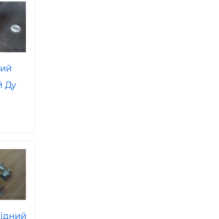
ний
 Ду
хідний