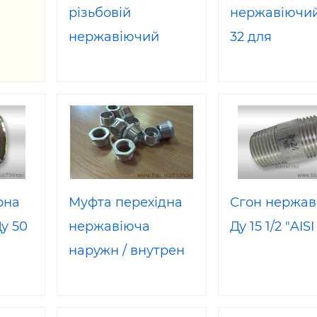
різьбовій
нержавіючий
ьні і ремонтні послуги
Робота в будівництві
Резюме
нержавіючий
32 для
DIN
ГОСТ Dn 25 AISI
зварювання
04
304
рна
Муфта перехідна
Сгон нержав
у 50
нержавіюча
Ду 15 1/2 "AIS
наружн / внутрен
Ду 40/32 AISI316