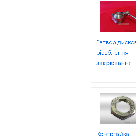
Затвор диско
різьблення-
зварювання
нержавіючої 
Dn 50 AISI 30
Контргайка