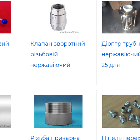
вий
Клапан зворотний
Діоптр труб
різьбовій
нержавіючий
нержавіючий
25 для
DIN
ГОСТ Dn 20 AISI
зварювання
4
304
Різьба приварна
Ніпель пере