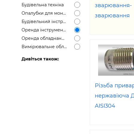
зварювання-
Будівельна техніка
Будівел
Опалубки для монолітно-каркасного будівництва
зварювання
Будівельний інструмент
нержавіючої 
Оренда інструментів
Dn 100 AISI 3
Оренда обладнання
Вимірювальне обладнання
Дивіться також:
Різьба прива
нержавіюча Д
AISI304