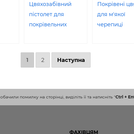
Цвяхозабівний
Покрівені цв
пістолет для
для м'якої
покрівельних
черепиці
робіт 4PRO CN45
под гвозди 19-45
мм
1
2
Наступна
бачили помилку на сторінці, виділіть її та натисніть
"
Ctrl + En
ФАХІВЦЯМ