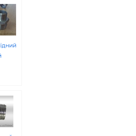
хідний
й