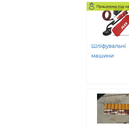
Працюємо під ча
Шліфувальні
машини