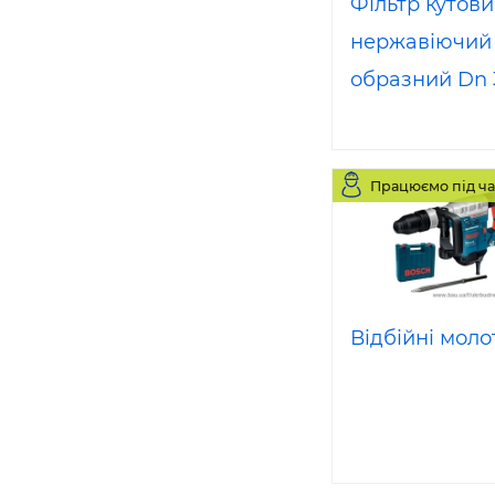
Фільтр кутов
нержавіючий 
образний Dn 
AISI 304
Працюємо під ча
Відбійні моло