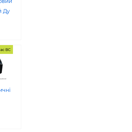
овий
 Ду
ас ВС
ичні