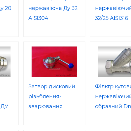
у 20
нержавіюча Ду 32
нержавіючи
AISI304
32/25 AISI316
Затвор дисковий
Фільтр кутов
різьблення-
нержавіючий
 ДУ
зварювання
образний Dn
AISI
нержавіючої DIN
AISI 304
Dn 40 AISI 304