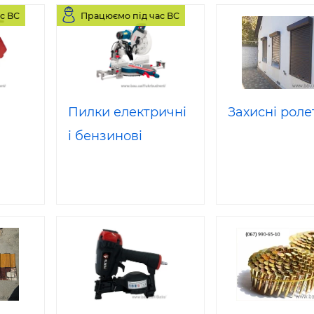
с ВС
Працюємо під час ВС
Пилки електричні
Захисні роле
і бензинові