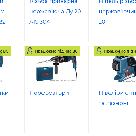
ий
Різьба приварна
Ніпель різьб
У-
нержавіюча Ду 20
нержавіючий
32
AISI304
20
с ВС
Працюємо під час ВС
Працюємо під ч
тки
Перфоратори
Нівеліри опт
та лазерні