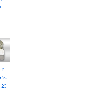
й
ий
 У-
 20