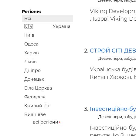
Девелопери, забуд
Будівел
Viking Developm
Регіони:
Львові Viking De
Всі
Україна
Київ
Одеса
СТРОЙ СІТІ Д
Харків
Девелопери, забуд
Львів
Українська буді
Дніпро
Києві і Харкові. 
Донецьк
Біла Церква
Феодосія
Кривий Ріг
Інвестиційно-б
Вишневе
Девелопери, забуд
всі регіони
Інвестиційно-бу
репутацію й шес