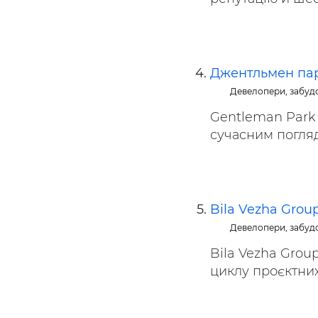
Джентльмен па
Девелопери, забуд
Gentleman Park 
сучасним поглядо
Bila Vezha Grou
Девелопери, забуд
Bila Vezha Grou
циклу проєктних,