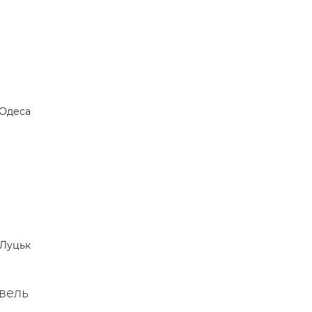
Одеса
Луцьк
івель