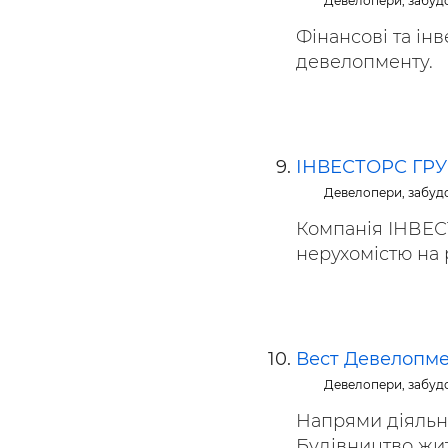
Девелопери, забуд
Фінансові та інв
девелопменту.
ІНВЕСТОРС ГР
Девелопери, забуд
Компанія ІНВЕС
нерухомістю на р
Вест Девелопме
Девелопери, забуд
Напрями діяльно
Будівництво житл