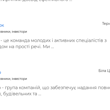
Тер
рк
овники, інвестори
- це команда молодих і активних спеціалістів з
м на прості речі. Ми ...
Біла 
p
овники, інвестори
p - група компаній, що забезпечує надання повн
 будівельних та ...