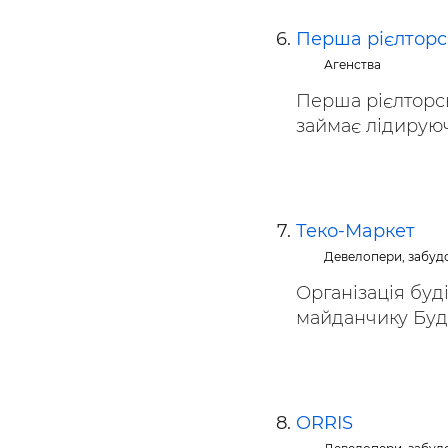
Перша рієлторс
Агенства
Перша рієлторсь
займає лідируюч
Теко-Маркет
Девелопери, забуд
Організація буд
майданчику Буді
ORRIS