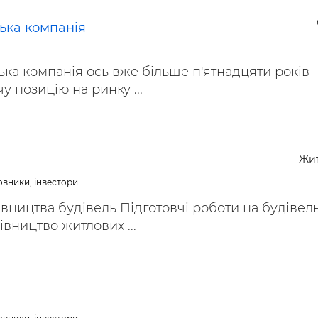
ька компанія
ка компанія ось вже більше п'ятнадцяти років
у позицію на ринку ...
Жи
овники, інвестори
івництва будівель Підготовчі роботи на будіве
вництво житлових ...