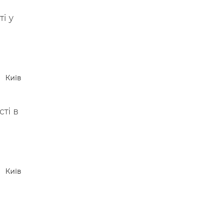
 —
і у
Київ
ті в
Київ