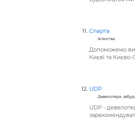
Спарта
Агенства
Допоможемо вигі
Києві та Києво-
UDP
Девелопери, забуд
UDP - девелопер
зарекомендувала