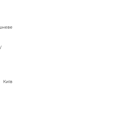
шневе
у
Київ