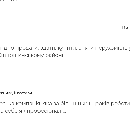
Ви
дно продати, здати, купити, зняти нерухомість 
Святошинському районі.
овники, інвестори
ська компанія, яка за більш ніж 10 років роботи
 себе як професіонал ...