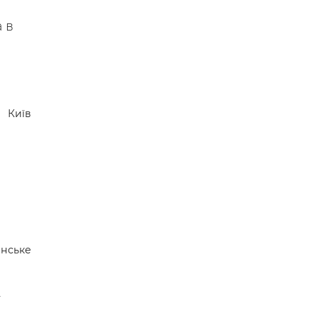
 в
Київ
нське
у