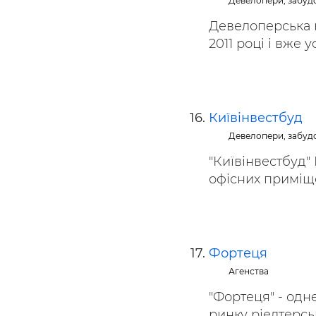
Девелопери, забуд
Девелоперська 
2011 році і вже у
Київінвестбуд
Девелопери, забуд
"Київінвестбуд"
офісних приміщен
Фортеця
Агенства
"Фортеця" - одн
ринку ріелтерськ