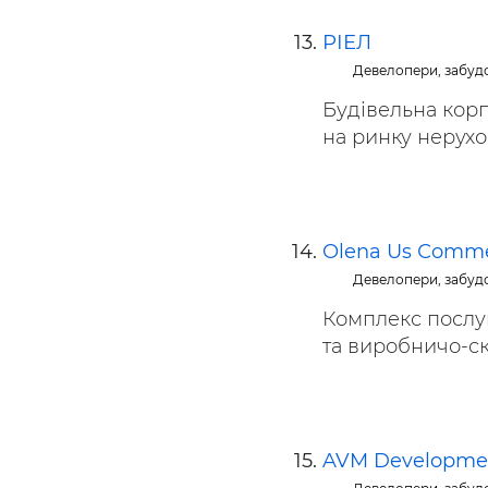
РІЕЛ
Девелопери, забуд
Будівельна корп
на ринку нерухом
Olena Us Сommer
Девелопери, забуд
Комплекс послуг
та виробничо-скл
AVM Developme