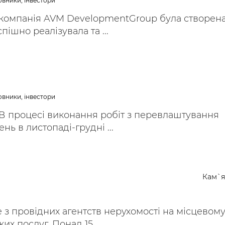
овники, інвестори
компанія AVM DevelopmentGroup була створена
спішно реалізувала та ...
овники, інвестори
 В процесі виконання робіт з перевлаштування
ь в листопаді-грудні ...
Кам`я
е з провідних агентств нерухомості на місцевом
их послуг. Понад 15 ...