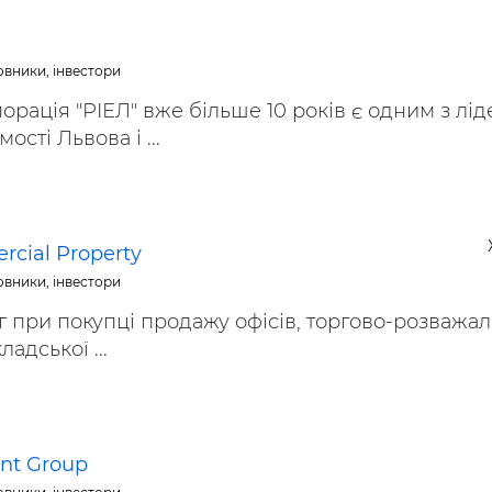
овники, інвестори
орація "РІЕЛ" вже більше 10 років є одним з лід
ості Львова і ...
cial Property
овники, інвестори
 при покупці продажу офісів, торгово-розважал
адської ...
nt Group