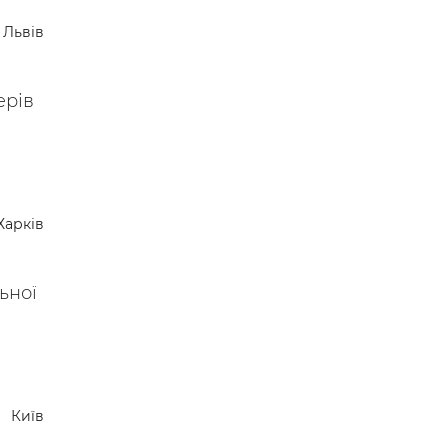
Львів
ерів
Харків
ьної
Київ