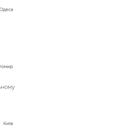
Одеса
томир
льному
Київ