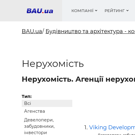
КОМПАНІЇ
РЕЙТИНГ
BAU.ua
/
Будівництво та архітектура - ко
Вікна
Будівел
Сантехн
Труби, 
Вистав
Нерухомість
Матеріа
Інстру
Електр
Сипучі м
Катало
пінобл
цемент .
Проект
Меблі
Оголо
Фарби, 
Покрів
Нерухомість. Агенції нерухо
Медіа
Опален
Рейтинг
Теплоіз
Кондиц
Фарби, 
Тип:
Всі
Оздобл
Будівел
Агенства
Вікна і
Девелопери,
Будівел
забудовники,
Viking Develop
інвестори