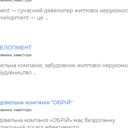
овники, інвестори
ьні і ремонтні послуги
Робота в будівництві
ent — сучасний девелопер житлової нерухомост
Резюме
velopment — це ...
ЕВЕЛОПМЕНТ
овники, інвестори
вельна компанія, забудовник житлової нерухомос
Будівництво ...
удівельна компанія "ОБРІЙ"
овники, інвестори
дівельна компанія «ОБРІЙ» має бездоганну
тирічний досвід ефективного ...