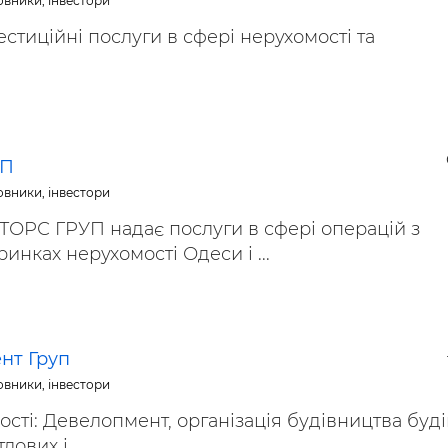
овники, інвестори
естиційні послуги в сфері нерухомості та
УП
овники, інвестори
ТОРС ГРУП надає послуги в сфері операцій з
инках нерухомості Одеси і ...
нт Груп
овники, інвестори
сті: Девелопмент, організація будівництва буд
ових і ...