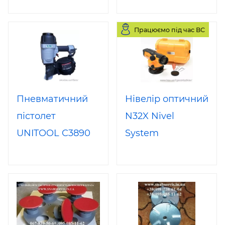
Працюємо під час ВС
Пневматичний
Нівелір оптичний
пістолет
N32X Nivel
UNITOOL C3890
System
для цвяхів в
рулоні 45-90мм