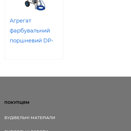
Агрегат
фарбувальний
поршневий DP-
6335i для
шпаклівки і
фарби
ПОКУПЦЯМ
БУДІВЕЛЬНІ МАТЕРІАЛИ