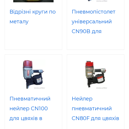
Відрізні круги по
Пневмопістолет
металу
універсальний
CN90B для
цвяхів в рулоні
50-90мм
Пневматичний
Нейлер
нейлер CN100
пневматичний
для цвяхів в
CN80F для цвяхів
рулоні 65-100 мм
в рулоні 50-83 мм