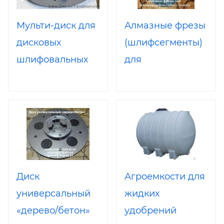
Мульти-диск для
Алмазные фрезы
дисковых
(шлифсегменты)
шлифовальных
для
машин.
плоскошлифовальны
машин
Диск
Агроемкости для
универсальный
жидких
«дерево/бетон»
удобрений