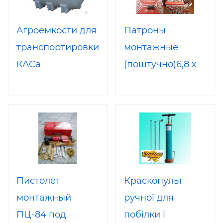
Агроемкости для
Патроны
транспортировки
монтажные
КАСа
(поштучно)6,8 х
Кировоград
18мм в упаковке
100шт. Гильза
стальная,
лакированная,
капсюль
неоржавляющий
Пистолет
Краскопульт
Применяются в
монтажный
ручної для
качестве
ПЦ-84 под
побілки і
источника