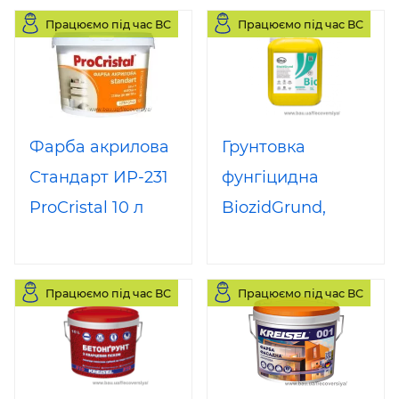
Працюємо під час ВС
Працюємо під час ВС
(Крайзель)
Фарба акрилова
Грунтовка
Стандарт ИР-231
фунгіцидна
ProCristal 10 л
BiozidGrund,
Ельф 5 л
Працюємо під час ВС
Працюємо під час ВС