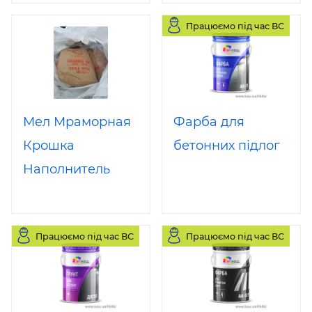
Працюємо під час ВС
Мел Мраморная
Фарба для
Крошка
бетонних підлог
Наполнитель
Кальцид Акарб,
Тукарб Карбонат
Працюємо під час ВС
Працюємо під час ВС