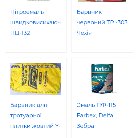
Нітроемаль
Барвник
швидковисихаюча
червоний ТР -303
НЦ-132
Чехія
високоглянсова
Барвник для
Эмаль ПФ-115
тротуарної
Farbex, Delfa,
плитки жовтий Y-
Зебра
710