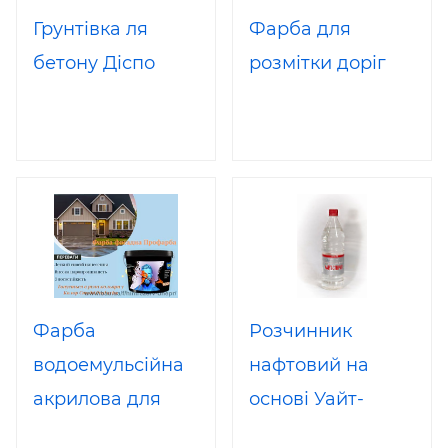
Грунтівка ля
Фарба для
бетону Діспо
розмітки доріг
Фарба
Розчинник
водоемульсійна
нафтовий на
акрилова для
основі Уайт-
Фасадів та
Спіриту