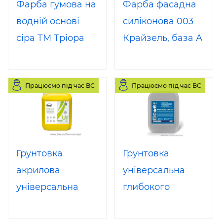
Фарба гумова на
Фарба фасадна
водній основі
силіконова 003
сіра ТМ Тріора
Крайзель, база А
3,5 кг
15 л
Працюємо під час ВС
Працюємо під час ВС
Грунтовка
Грунтовка
акрилова
універсальна
універсальна
глибокого
UniGrund (Ельф)
проникнення
10 л
Kreisel 301