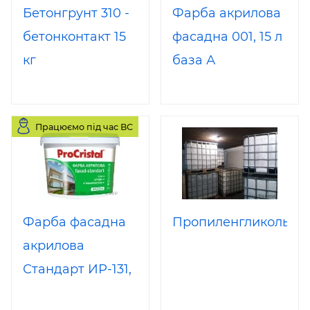
Бетонгрунт 310 -
Фарба акрилова
бетонконтакт 15
фасадна 001, 15 л
кг
база А
Працюємо під час ВС
Фарба фасадна
Пропиленгликоль
акрилова
Стандарт ИР-131,
10 л (А)