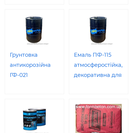
інтер'єрів
Грунтовка
Емаль ПФ-115
антикорозійна
атмосферостійка,
ГФ-021
декоративна для
металу