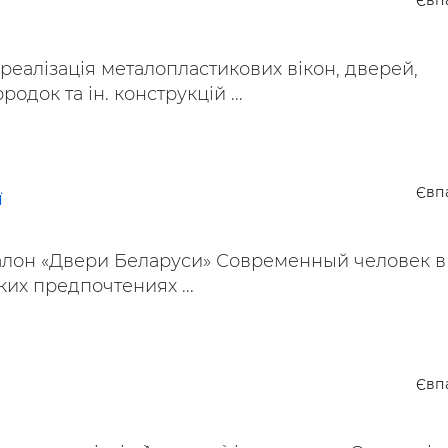
Євп
ьні і ремонтні послуги
Робота в будівництві
Резюме
реалізація металопластикових вікон, дверей,
родок та ін. конструкцій ...
Євп
ї
лон «Двери Беларуси» Современный человек в
ких предпочтениях ...
Євп