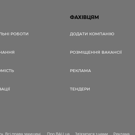
ФАХІВЦЯМ
ЛЬНІ РОБОТИ
ДОДАТИ КОМПАНІЮ
НАННЯ
РОЗМІЩЕННЯ ВАКАНСІЇ
ОМІСТЬ
РЕКЛАМА
ЗАЦІЇ
ТЕНДЕРИ
». Всі права захищені.
Про BAU.ua
Зв'язатися з нами
Реклама