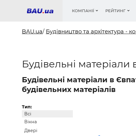
КОМПАНІЇ
РЕЙТИНГ
BAU.ua
/
Будівництво та архітектура - ко
Вікна
Будівел
Сантехн
Труби, 
Вистав
Будівельні матеріали 
Матеріа
Інстру
Електр
Сипучі м
Катало
пінобл
цемент .
Проект
Меблі
Оголо
Фарби, 
Покрів
Будівельні матеріали в Євпа
Медіа
Опален
Рейтинг
Вікна
будівельних матеріалів
Кондиц
Фарби, 
Оздобл
Будівел
Тип:
Всі
Вікна і
Вікна
Будівел
Двері