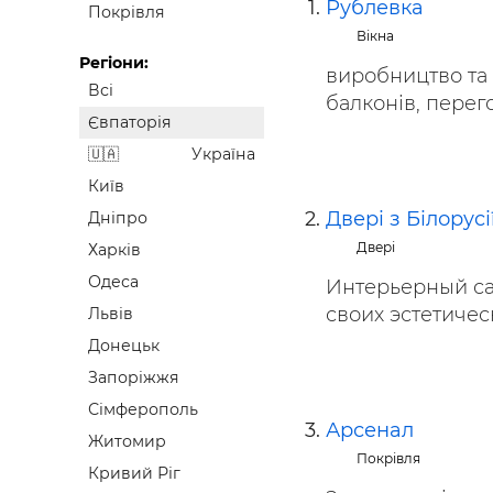
Рублевка
Покрівля
Будівел
Вікна
Регіони:
виробництво та 
Всі
балконів, перего
Євпаторія
Україна
Київ
Двері з Білорусі
Дніпро
Двері
Харків
Одеса
Интерьерный са
своих эстетичес
Львів
Донецьк
Запоріжжя
Сімферополь
Арсенал
Житомир
Покрівля
Кривий Ріг