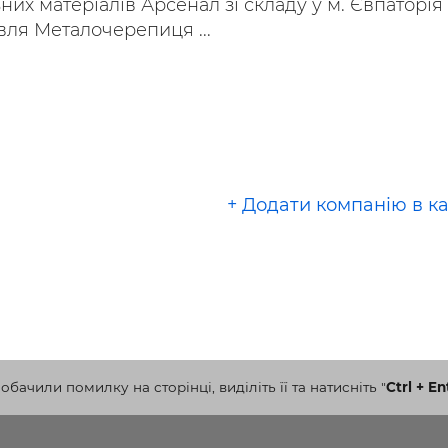
их матеріалів `Арсенал` зі складу у м. Євпаторія
ля Металочерепиця ...
+ Додати компанію в к
бачили помилку на сторінці, виділіть її та натисніть
"
Ctrl + En