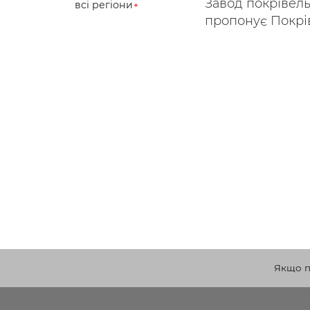
Завод покрівельн
всі регіони
пропонує Покрів
Якщо по