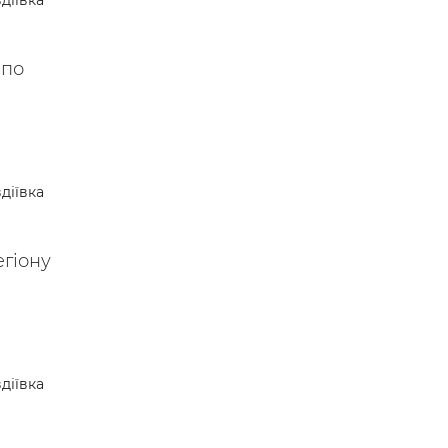
діївка
 —
 по
діївка
егіону
діївка