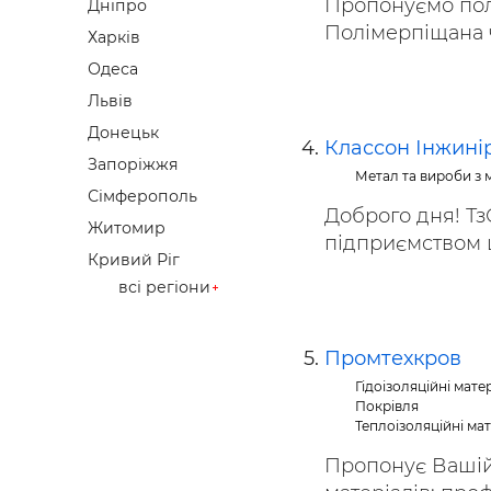
Пропонуємо пол
Дніпро
Полімерпіщана ч
Харків
Одеса
Львів
Донецьк
Классон Інжині
Запоріжжя
Метал та вироби з 
Сімферополь
Доброго дня! Тз
Житомир
підприємством ш
Кривий Ріг
всі регіони
Промтехкров
Гідоізоляційні мате
Покрівля
Теплоізоляційні ма
Пропонує Вашій 