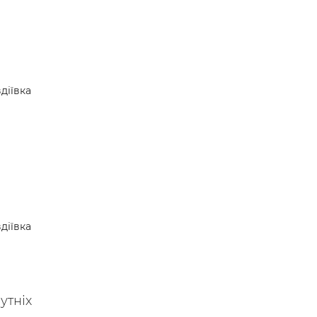
діївка
діївка
утніх