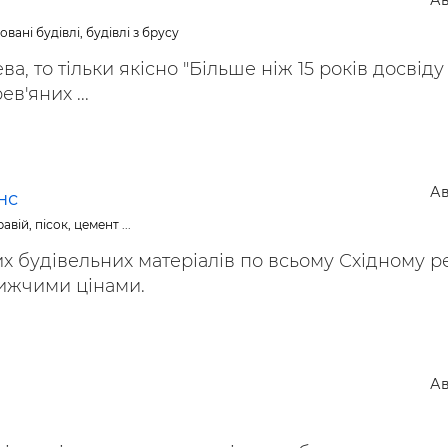
Ав
ьні і ремонтні послуги
Робота в будівництві
вані будівлі, будівлі з брусу
Резюме
ва, то тільки якісно "Більше ніж 15 років досвіду
в'яних ...
Ав
нс
авій, пісок, цемент ...
х будівельних матеріалів по всьому Східному р
нижчими цінами.
Ав