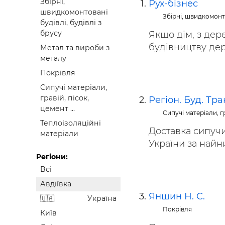
Збірні,
Рух-бізнес
Будівел
швидкомонтовані
Збірні, швидкомонто
будівлі, будівлі з
брусу
Якщо дім, з дере
будівництву дере
Метал та вироби з
металу
Покрівля
Сипучі матеріали,
гравій, пісок,
Регіон. Буд. Тра
цемент ...
Сипучі матеріали, гр
Теплоізоляційні
Доставка сипучи
матеріали
України за най
Регіони:
Всі
Авдіївка
Яншин Н. С.
Україна
Покрівля
Київ