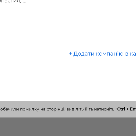
астил, ...
+ Додати компанію в к
бачили помилку на сторінці, виділіть її та натисніть
"
Ctrl + En