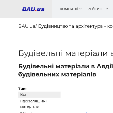
КОМПАНІЇ
РЕЙТИНГ
BAU.ua
/
Будівництво та архітектура - ко
Вікна
Будівел
Сантехн
Труби, 
Вистав
Будівельні матеріали в
Матеріа
Інстру
Електр
Сипучі м
Катало
пінобл
цемент .
Проект
Меблі
Оголо
Фарби, 
Покрів
Будівельні матеріали в Авді
Медіа
Опален
Рейтинг
Теплоіз
будівельних матеріалів
Кондиц
Фарби, 
Оздобл
Будівел
Тип:
Всі
Вікна і
Гідоізоляційні
Будівел
матеріали