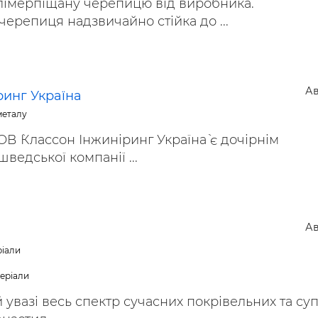
імерпіщану черепицю від виробника.
ерепиця надзвичайно стійка до ...
Ав
ринг Україна
металу
ОВ `Классон Інжиніринг Україна` є дочірнім
ведської компанії ...
Ав
ріали
теріали
увазі весь спектр сучасних покрівельних та суп