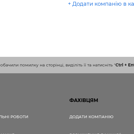
+ Додати компанію в к
бачили помилку на сторінці, виділіть її та натисніть
"
Ctrl + En
ФАХІВЦЯМ
ЛЬНІ РОБОТИ
ДОДАТИ КОМПАНІЮ