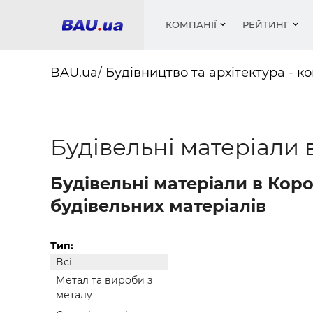
КОМПАНІЇ
РЕЙТИНГ
BAU.ua
/
Будівництво та архітектура - ко
Вікна
Будівел
Сантехн
Труби, 
Вистав
Будівельні матеріали 
Матеріа
Інстру
Електр
Сипучі м
Катало
пінобл
цемент .
Проект
Меблі
Оголо
Фарби, 
Покрів
Будівельні матеріали в Кор
Медіа
Опален
Рейтинг
Теплоіз
будівельних матеріалів
Кондиц
Фарби, 
Оздобл
Будівел
Тип:
Всі
Вікна і
Метал та вироби з
Будівел
металу