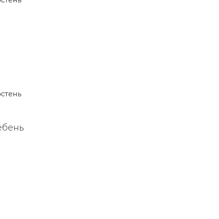
стень
 —
стень
ебень