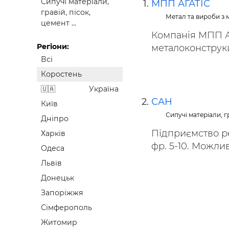
Сипучі матеріали,
МПП АГАТІС
Будівел
гравій, пісок,
Метал та вироби з 
цемент ...
Компанія МПП А
Регіони:
металоконструкц
Всі
Коростень
Україна
САН
Київ
Сипучі матеріали, гр
Дніпро
Підприємство р
Харків
фр. 5-10. Можли
Одеса
Львів
Донецьк
Запоріжжя
Сімферополь
Житомир