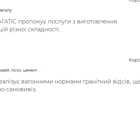
Коро
ьні і ремонтні послуги
Робота в будівництві
металу
Резюме
ГАТІС пропонує послуги з виготовлення
ій різної складності.
Коро
авій, пісок, цемент ...
еалізує вагонними нормами гранітний відсів, щ
во самовивіз.