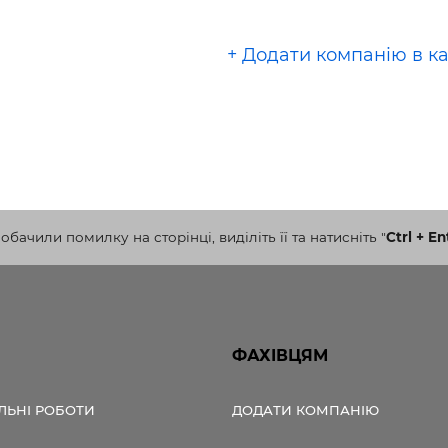
+ Додати компанію в к
бачили помилку на сторінці, виділіть її та натисніть
"
Ctrl + En
ФАХІВЦЯМ
ЛЬНІ РОБОТИ
ДОДАТИ КОМПАНІЮ