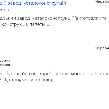
Червон
ий завод металоконструкцій
металу
дський завод металоконструкцій` виготовляє та
онструкції, палети, ...
Червон
еріали
теріали
мобуд»здійснює: виробництво, монтаж та доста
.Підприємство працює ...