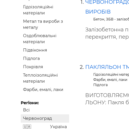
ЧЕРВОНОГРАДС
Будівел
Гідоізоляційні
ВИРОБІВ
матеріали
Бетон, ЗБВ - заліз
Метал та вироби з
металу
Залізобетонна п
Оздоблювальні
перекриття, пере
матеріали
Підвіконня
Підлога
ПАКЛЯЛЬОН Т
Покрівля
Гідоізоляційні мате
Теплоізоляційні
Фарби, емалі, лаки
матеріали
Підлога
Фарби, емалі, лаки
ВИГОТОВЛЯЄМО
ЛЬОНУ: Пакля бу
Регіони:
Всі
Червоноград
Україна