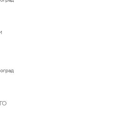
оград
 —
и
оград
ГО