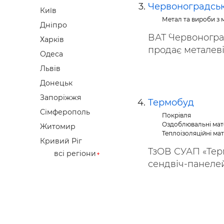
Червоноградськ
Київ
Метал та вироби з 
Дніпро
ВАТ `Червоногра
Харків
продає металеві к
Одеса
Львів
Донецьк
Запоріжжя
Термобуд
Сімферополь
Покрівля
Оздоблювальні мат
Житомир
Теплоізоляційні ма
Кривий Ріг
ТзОВ СУАП «Тер
всі регіони
сендвіч-панелей