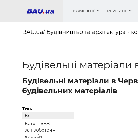
КОМПАНІЇ
РЕЙТИНГ
BAU.ua
/
Будівництво та архітектура - ко
Вікна
Будівел
Сантехн
Труби, 
Вистав
Будівельні матеріали 
Матеріа
Інстру
Електр
Сипучі м
Катало
пінобл
цемент .
Проект
Меблі
Оголо
Фарби, 
Покрів
Будівельні матеріали в Чер
Медіа
Опален
Рейтинг
Теплоіз
будівельних матеріалів
Кондиц
Фарби, 
Оздобл
Будівел
Тип:
Всі
Вікна і
Бетон, ЗБВ -
Будівел
залізобетонні
вироби