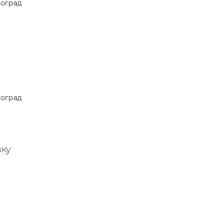
оград
оград
вку