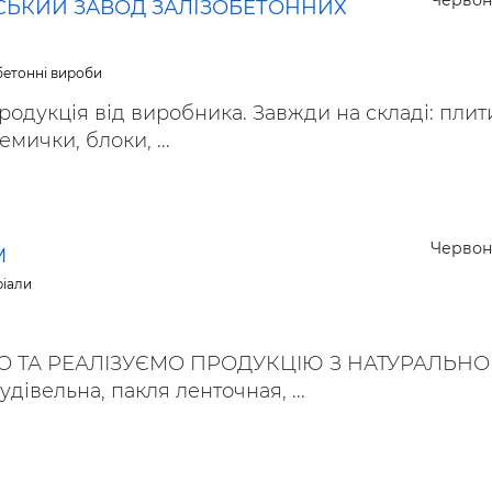
Червон
ЬКИЙ ЗАВОД ЗАЛІЗОБЕТОННИХ
ьні і ремонтні послуги
Робота в будівництві
Резюме
обетонні вироби
родукція від виробника. Завжди на складі: плит
мички, блоки, ...
Червон
М
ріали
 ТА РЕАЛІЗУЄМО ПРОДУКЦІЮ З НАТУРАЛЬНО
дівельна, пакля ленточная, ...