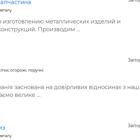
Запо
запчастина
ьні і ремонтні послуги
Робота в будівництві
металу
Резюме
 изготовлению металлических изделий и
онструкций. Производим ...
Запо
ітки, огорожі, поручні
анія заснована на довірливих відносинах з на
ємо велике ...
Запо
из
металу