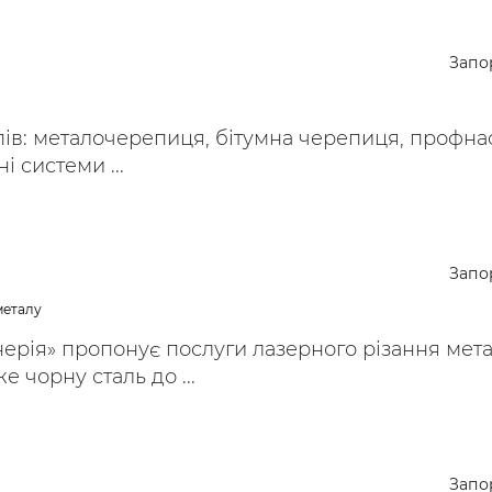
Запо
ипів: металочерепиця, бітумна черепиця, профна
і системи ...
Запо
металу
рія» пропонує послуги лазерного різання метал
е чорну сталь до ...
Запо