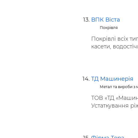
ВПК Віста
Покрівля
Покрівлі всіх т
касети, водостічн
ТД Машинерія
Метал та вироби з 
ТОВ «ТД «Машине
Устаткування ріж