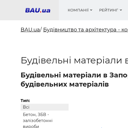
КОМПАНІЇ
РЕЙТИНГ
BAU.ua
/
Будівництво та архітектура - ко
Вікна
Будівел
Сантехн
Труби, 
Вистав
Будівельні матеріали
Матеріа
Інстру
Електр
Сипучі м
Катало
пінобл
цемент .
Проект
Меблі
Оголо
Фарби, 
Покрів
Будівельні матеріали в Зап
Медіа
Опален
Рейтинг
Теплоіз
будівельних матеріалів
Кондиц
Фарби, 
Оздобл
Будівел
Тип:
Всі
Вікна і
Бетон, ЗБВ -
Будівел
залізобетонні
вироби