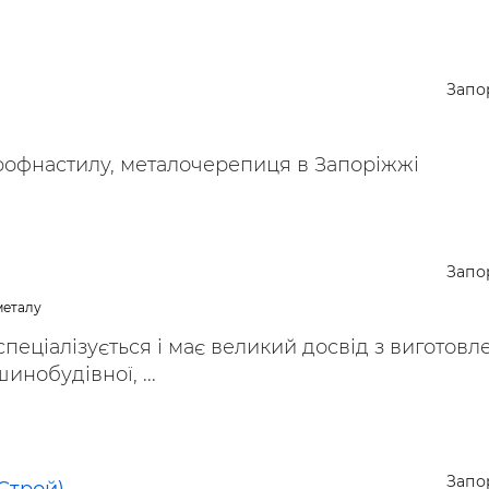
Запо
офнастилу, металочерепиця в Запоріжжі
Запо
металу
пеціалізується і має великий досвід з виготовл
инобудівної, ...
Запо