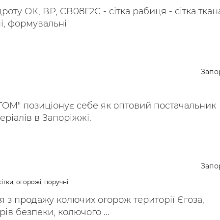
оту ОК, ВР, СВ08Г2С - сітка рабиця - сітка ткана
і, формувальні
Запо
М" позиціонує себе як оптовий постачальник
еріалів в Запоріжжі.
Запо
ітки, огорожі, поручні
я з продажу колючих огорож території Єгоза,
ів безпеки, колючого ...