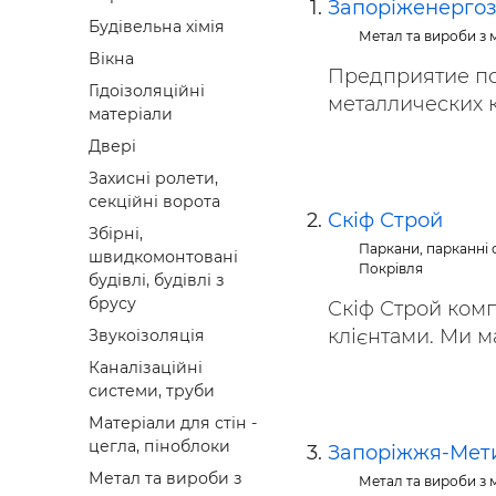
Запоріженерго
Будівел
Будівельна хімія
Метал та вироби з 
Вікна
Предприятие по
Гідоізоляційні
металлических к
матеріали
Двері
Захисні ролети,
секційні ворота
Скіф Строй
Збірні,
Паркани, парканні с
швидкомонтовані
Покрівля
будівлі, будівлі з
брусу
Скіф Строй комп
клієнтами. Ми ма
Звукоізоляція
Каналізаційні
системи, труби
Матеріали для стін -
цегла, піноблоки
Запоріжжя-Мет
Метал та вироби з
Метал та вироби з 