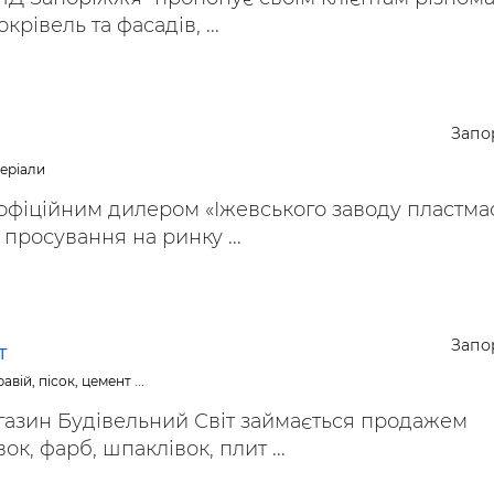
крівель та фасадів, ...
Запо
теріали
офіційним дилером «Іжевського заводу пластмас
просування на ринку ...
Запо
т
авій, пісок, цемент ...
газин Будівельний Світ займається продажем
ок, фарб, шпаклівок, плит ...