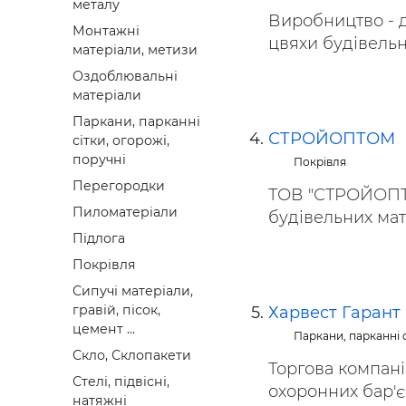
металу
Виробництво - др
Монтажні
цвяхи будівельн
матеріали, метизи
Оздоблювальні
матеріали
Паркани, парканні
СТРОЙОПТОМ
сітки, огорожі,
поручні
Покрівля
Перегородки
ТОВ "СТРОЙОПТО
Пиломатеріали
будівельних мат
Підлога
Покрівля
Сипучі матеріали,
гравій, пісок,
Харвест Гарант
цемент ...
Паркани, парканні с
Скло, Склопакети
Торгова компані
Стелі, підвісні,
охоронних бар'єр
натяжні