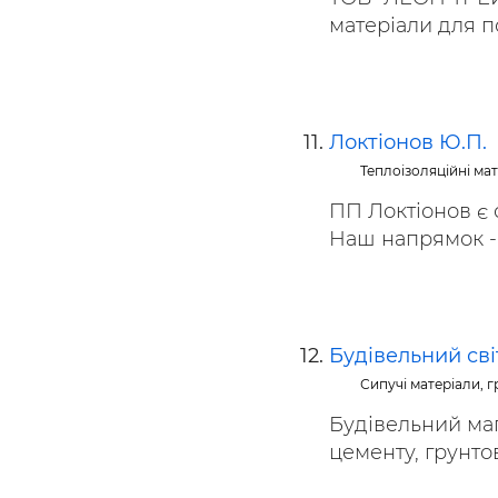
матеріали для по
Локтіонов Ю.П.
Теплоізоляційні ма
ПП Локтіонов є 
Наш напрямок - 
Будівельний сві
Сипучі матеріали, гр
Будівельний ма
цементу, грунтов