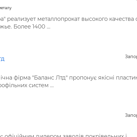
металу
" реализует металлопрокат высокого качества 
ье. Более 1400 ...
Запо
тд
чна фірма "Баланс Лтд" пропонує якісні пласти
рофільних систем ...
Запо
 є офіційним дилером заводів покрівельних і