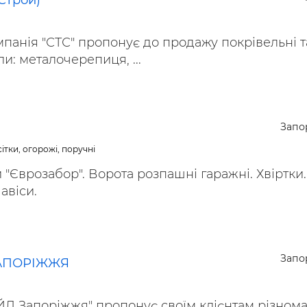
Строй)
панія "СТС" пропонує до продажу покрівельні т
и: металочерепиця, ...
Запо
ітки, огорожі, поручні
 "Єврозабор". Ворота розпашні гаражні. Хвіртки.
Навіси.
Запо
АПОРІЖЖЯ
Д Запоріжжя" пропонує своїм клієнтам різнома