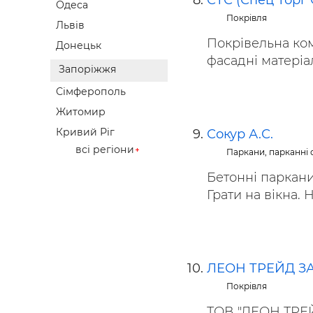
СТС (Спец Торг 
Одеса
Покрівля
Львів
Покрівельна ком
Донецьк
фасадні матеріал
Запоріжжя
Сімферополь
Житомир
Кривий Ріг
Сокур А.С.
всі регіони
Паркани, парканні с
Бетонні паркани
Грати на вікна. 
ЛЕОН ТРЕЙД З
Покрівля
ТОВ "ЛЕОН ТРЕЙ