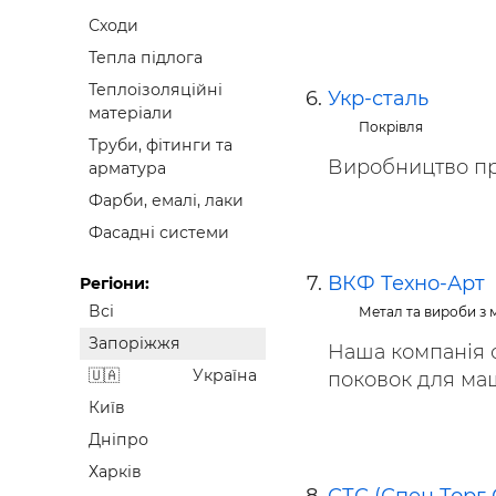
Сходи
Тепла підлога
Теплоізоляційні
Укр-сталь
матеріали
Покрівля
Труби, фітинги та
Виробництво пр
арматура
Фарби, емалі, лаки
Фасадні системи
ВКФ Техно-Арт
Регіони:
Всі
Метал та вироби з 
Запоріжжя
Наша компанія с
Україна
поковок для маш
Київ
Дніпро
Харків