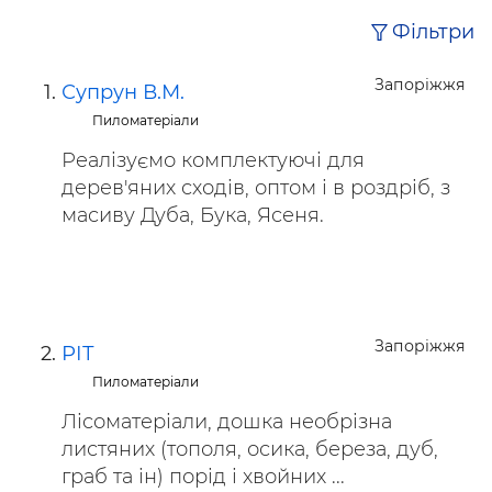
Фільтри
Запоріжжя
Супрун В.М.
Пиломатеріали
Реалізуємо комплектуючі для
дерев'яних сходів, оптом і в роздріб, з
масиву Дуба, Бука, Ясеня.
Запоріжжя
РІТ
Пиломатеріали
Лісоматеріали, дошка необрізна
листяних (тополя, осика, береза​​, дуб,
граб та ін) порід і хвойних ...