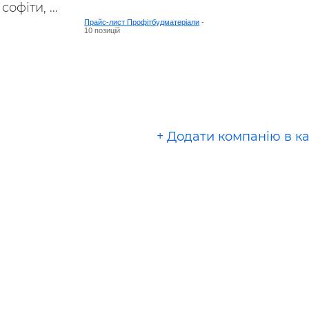
офіти, ...
Прайс-лист Профітбудматеріали
-
10 позицій
+ Додати компанію в к