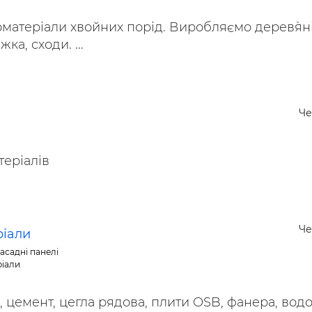
матеріали хвойних порід. Виробляємо дерев`ян
ка, сходи. ...
Че
еріалів
Че
ріали
асадні панелі
ріали
 цемент, цегла рядова, плити OSB, фанера, водо