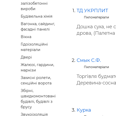
залізобетонні
Будівел
вироби
ТД УКРПЛИТ
Будівельна хімія
Пиломатеріали
Вагонка, сайдинг,
Дошка суха, не с
фасадні панелі
дрова, (Палетна з
Вікна
Гідоізоляційні
матеріали
Двері
Смык С.Ф.
Жалюзі, гардини,
Пиломатеріали
маркізи
Торгівля будмат
Захисні ролети,
Деревина-сосна.
секційні ворота
Збірні,
швидкомонтовані
будівлі, будівлі з
брусу
Курка
Звукоізоляція