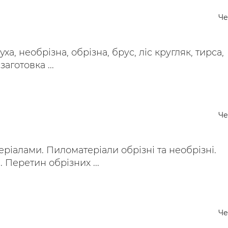
ьні і ремонтні послуги
Робота в будівництві
Че
Резюме
уха, необрізна, обрізна, брус, ліс кругляк, тирса,
аготовка ...
Че
еріалами. Пиломатеріали обрізні та необрізні.
 Перетин обрізних ...
Че