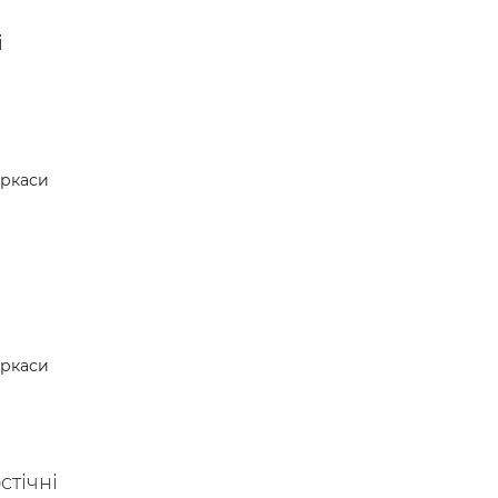
і
ркаси
ркаси
стічні