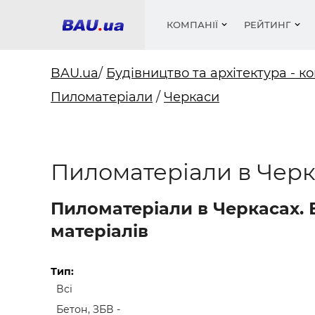
КОМПАНІЇ
РЕЙТИНГ
BAU.ua
/
Будівництво та архітектура - ко
Пиломатеріали
/
Черкаси
Вікна
Будівел
Сантехн
Труби, 
Вистав
Матеріа
Інстру
Електр
Сипучі м
Катало
пінобл
цемент .
Проект
Меблі
Оголо
Пиломатеріали в Черк
Фарби, 
Покрів
Медіа
Опален
Рейтинг
Теплоіз
Пиломатеріали в Черкасах. 
Кондиц
Фарби, 
матеріалів
Оздобл
Будівел
Вікна і
Тип:
Всі
Будівел
Бетон, ЗБВ -