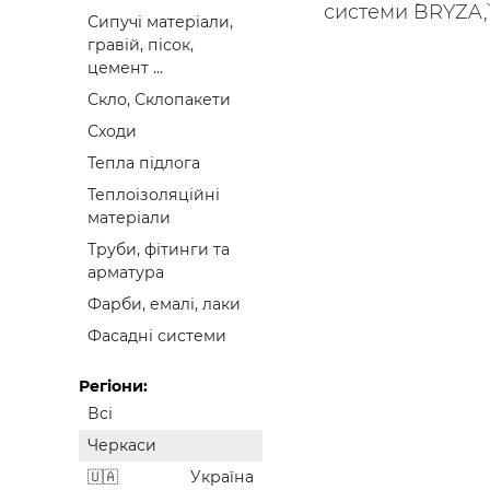
системи `BRYZA`, с
Сипучі матеріали,
гравій, пісок,
цемент ...
Скло, Склопакети
Сходи
Тепла підлога
Теплоізоляційні
матеріали
Труби, фітинги та
арматура
Фарби, емалі, лаки
Фасадні системи
Регіони:
Всі
Черкаси
Україна