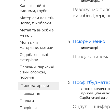
Пиломатеріали
Каналізаційні
Реалізуємо пило
системи, труби
вироби Двері, ліж
Матеріали для стін -
цегла, піноблоки
Метал та вироби з
металу
Псюрниченко
Монтажні
матеріали, метизи
Пиломатеріали
Оздоблювальні
Продаж пиломат
матеріали
Паркани, парканні
сітки, огорожі,
поручні
Профітбудмате
Пиломатеріали
Вагонка, сайдинг, ф
Гідоізоляційні мате
Підвіконня
Фарби, емалі, лаки
Підлога
Ондулін, шифер,
Покрівля