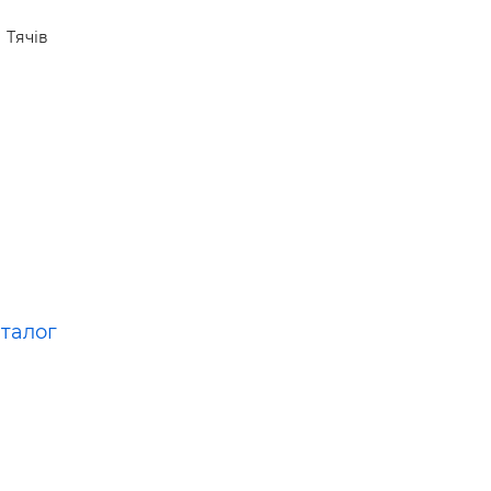
 —
Тячів
аталог