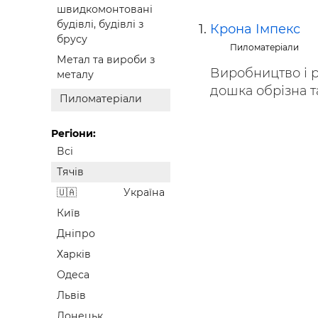
швидкомонтовані
Будівел
будівлі, будівлі з
Крона Імпекс
брусу
Пиломатеріали
Метал та вироби з
Виробництво і р
металу
дошка обрізна та
Пиломатеріали
Регіони:
Всі
Тячів
Україна
Київ
Дніпро
Харків
Одеса
Львів
Донецьк