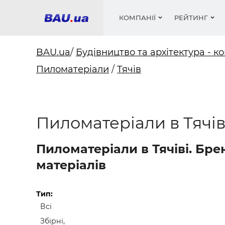
КОМПАНІЇ
РЕЙТИНГ
BAU.ua
/
Будівництво та архітектура - ко
Пиломатеріали
/
Тячів
Вікна
Будівел
Сантехн
Труби, 
Вистав
Матеріа
Інстру
Електр
Сипучі м
Катало
пінобл
цемент .
Проект
Меблі
Оголо
Пиломатеріали в Тячів
Фарби, 
Покрів
Медіа
Опален
Рейтинг
Вікна
Пиломатеріали в Тячіві. Бр
Кондиц
Фарби, 
матеріалів
Оздобл
Будівел
Вікна і
Тип:
Всі
Будівел
Збірні,