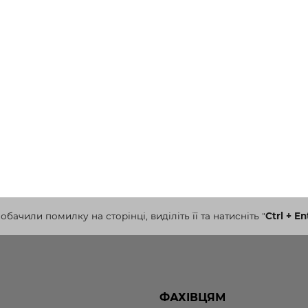
бачили помилку на сторінці, виділіть її та натисніть
"
Ctrl + En
ФАХІВЦЯМ