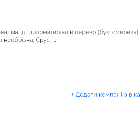
ьні і ремонтні послуги
Робота в будівництві
Резюме
еалізація пиломатеріалів дерево (бук, смерека):
 необрізна, брус, ...
+ Додати компанію в к