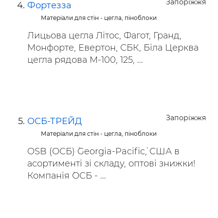
Запоріжжя
Фортезза
Матеріали для стін - цегла, піноблоки
Лицьова цегла Літос, Фагот, Гранд,
Монфорте, Евертон, СБК, Біла Церква
цегла рядова М-100, 125, ...
Запоріжжя
ОСБ-ТРЕЙД
Матеріали для стін - цегла, піноблоки
OSB (ОСБ) `Georgia-Pacific`, США в
асортименті зі складу, оптові знижки!
Компанія `ОСБ - ...