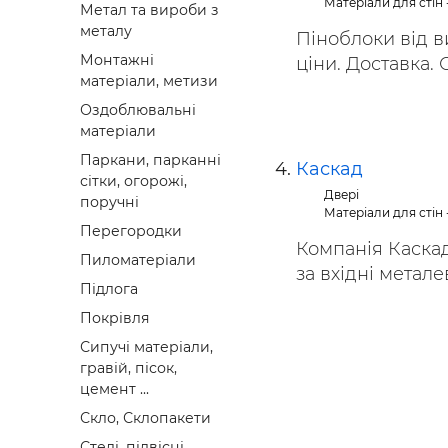
Матеріали для стін 
Метал та вироби з
металу
Піноблоки від в
Монтажні
ціни. Доставка. 
матеріали, метизи
Оздоблювальні
матеріали
Паркани, парканні
Каскад
сітки, огорожі,
Двері
поручні
Матеріали для стін 
Перегородки
Компанія Каскад
Пиломатеріали
за вхідні металеві
Підлога
Покрівля
Сипучі матеріали,
гравій, пісок,
цемент ...
Скло, Склопакети
Стелі, підвісні,