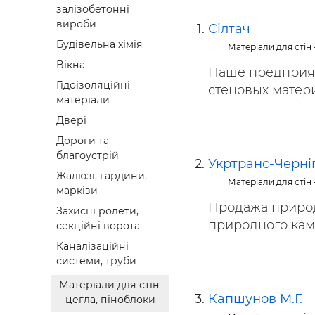
залізобетонні
Будівел
вироби
Сілтач
Будівельна хімія
Матеріали для стін 
Вікна
Наше предприят
Гідоізоляційні
стеновых матери
матеріали
Двері
Дороги та
благоустрій
Укртранс-Черніг
Жалюзі, гардини,
Матеріали для стін 
маркізи
Продажа природ
Захисні ролети,
природного кам
секційні ворота
Каналізаційні
системи, труби
Матеріали для стін
Капшунов М.Г.
- цегла, піноблоки