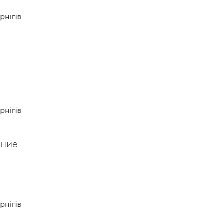
 —
рнігів
рнігів
ение
рнігів