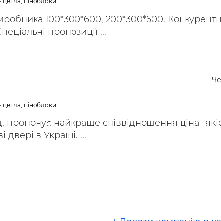
- цегла, піноблоки
иробника 100*300*600, 200*300*600. Конкурентн
Спеціальні пропозиції ...
Че
- цегла, піноблоки
, пропонує найкраще співвідношення ціна -які
 двері в Україні. ...