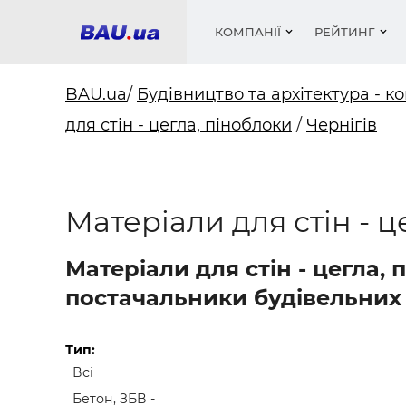
КОМПАНІЇ
РЕЙТИНГ
BAU.ua
/
Будівництво та архітектура - ко
для стін - цегла, піноблоки
/
Чернігів
Вікна
Будівел
Сантехн
Труби, 
Вистав
Матеріа
Інстру
Електр
Сипучі м
Катало
пінобл
цемент .
Проект
Меблі
Оголо
Матеріали для стін - ц
Фарби, 
Покрів
Медіа
Опален
Рейтинг
Теплоіз
Матеріали для стін - цегла, 
Кондиц
Фарби, 
постачальники будівельних 
Оздобл
Будівел
Вікна і
Тип:
Всі
Будівел
Бетон, ЗБВ -