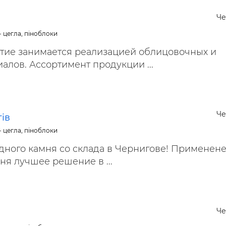
ьні і ремонтні послуги
Робота в будівництві
Че
Резюме
- цегла, піноблоки
ие занимается реализацией облицовочных и
алов. Ассортимент продукции ...
Че
ів
- цегла, піноблоки
ного камня со склада в Чернигове! Применен
ня лучшее решение в ...
Че