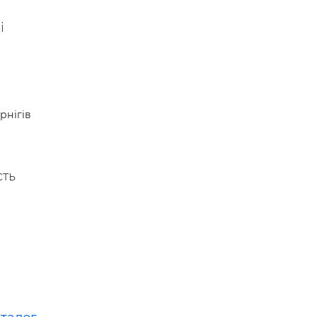
і
рнігів
сть