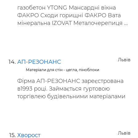
газобетон YTONG Мансардні вікна
ФАКРО Сходи горищні ФАКРО Вата
мінеральна IZOVAT Металочерепиця ...
Львів
АП-РЕЗОНАНС
Матеріали для стін - цегла, піноблоки
Фірма АП-РЕЗОНАНС зареєстрована
в1993 році. Займається гуртовою
торгівлею будівельними матеріалами
Львів
Хворост