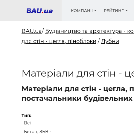
КОМПАНІЇ
РЕЙТИНГ
BAU.ua
/
Будівництво та архітектура - ко
для стін - цегла, піноблоки
/
Лубни
Вікна
Будівел
Сантехн
Труби, 
Вистав
Матеріа
Інстру
Електр
Сипучі м
Катало
пінобл
цемент .
Проект
Меблі
Оголо
Матеріали для стін - ц
Фарби, 
Покрів
Медіа
Опален
Рейтинг
Теплоіз
Матеріали для стін - цегла,
Кондиц
Фарби, 
постачальники будівельних 
Оздобл
Будівел
Вікна і
Тип:
Всі
Будівел
Бетон, ЗБВ -