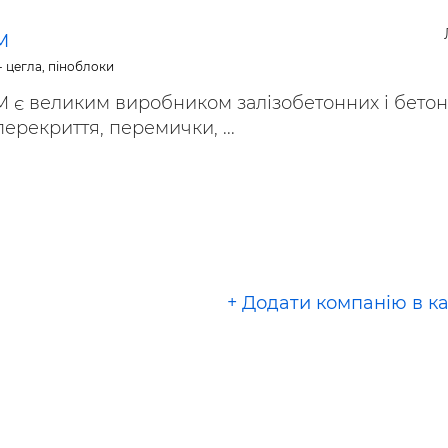
ьні і ремонтні послуги
Робота в будівництві
Резюме
М
- цегла, піноблоки
 є великим виробником залізобетонних і бето
ерекриття, перемички, ...
+ Додати компанію в к