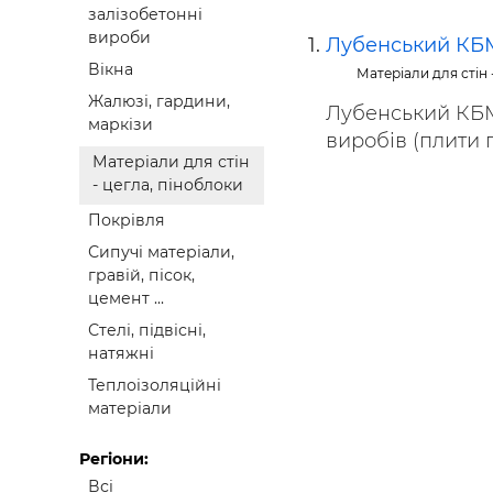
залізобетонні
Будівел
вироби
Лубенський КБ
Вікна
Матеріали для стін 
Жалюзі, гардини,
Лубенський КБМ
маркізи
виробів (плити п
Матеріали для стін
- цегла, піноблоки
Покрівля
Сипучі матеріали,
гравій, пісок,
цемент ...
Стелі, підвісні,
натяжні
Теплоізоляційні
матеріали
Регіони:
Всі