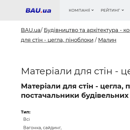
КОМПАНІЇ
РЕЙТИНГ
BAU.ua
/
Будівництво та архітектура - ко
для стін - цегла, піноблоки
/
Малин
Вікна
Будівел
Сантехн
Труби, 
Вистав
Матеріа
Інстру
Електр
Сипучі м
Катало
пінобл
цемент .
Проект
Меблі
Оголо
Матеріали для стін - 
Фарби, 
Покрів
Медіа
Опален
Рейтинг
Теплоіз
Матеріали для стін - цегла,
Кондиц
Фарби, 
постачальники будівельних 
Оздобл
Будівел
Вікна і
Тип:
Всі
Будівел
Вагонка, сайдинг,