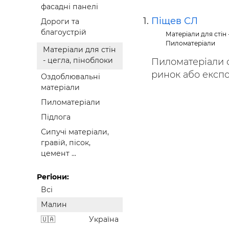
фасадні панелі
Будівел
Піщев СЛ
Дороги та
благоустрій
Матеріали для стін 
Пиломатеріали
Матеріали для стін
- цегла, піноблоки
Пиломатеріали с
ринок або експор
Оздоблювальні
матеріали
Пиломатеріали
Підлога
Сипучі матеріали,
гравій, пісок,
цемент ...
Регіони:
Всі
Малин
Україна