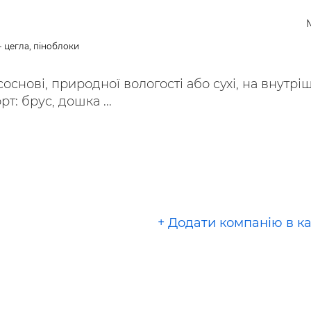
ьні і ремонтні послуги
Робота в будівництві
Резюме
- цегла, піноблоки
основі, природної вологості або сухі, на внутрі
т: брус, дошка ...
+ Додати компанію в к