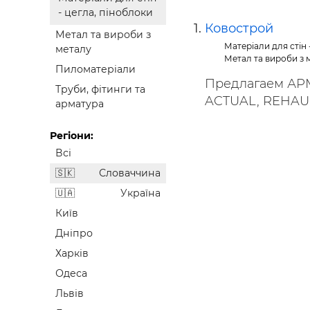
Будівел
- цегла, піноблоки
Ковострой
Метал та вироби з
Матеріали для стін 
металу
Метал та вироби з 
Пиломатеріали
Предлагаем А
Труби, фітинги та
ACTUAL, REHAU,
арматура
Регіони:
Всі
Словаччина
Україна
Київ
Дніпро
Харків
Одеса
Львів