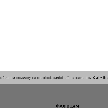
бачили помилку на сторінці, виділіть її та натисніть
"
Ctrl + En
ФАХІВЦЯМ