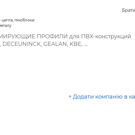
ьні і ремонтні послуги
Робота в будівництві
Брат
Резюме
- цегла, піноблоки
металу
РМИРУЮЩИЕ ПРОФИЛИ для ПВХ-конструкций
 DECEUNINCK, GEALAN, KBE, ...
+ Додати компанію в к