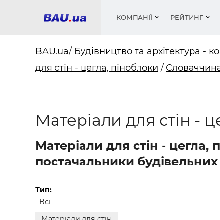
КОМПАНІЇ
РЕЙТИНГ
BAU.ua
/
Будівництво та архітектура - ко
для стін - цегла, піноблоки
/
Словаччин
Вікна
Будівел
Сантехн
Труби, 
Вистав
Матеріа
Інстру
Електр
Сипучі м
Катало
пінобл
цемент .
Проект
Меблі
Оголо
Матеріали для стін - 
Фарби, 
Покрів
Медіа
Опален
Рейтинг
Теплоіз
Матеріали для стін - цегла,
Кондиц
Фарби, 
постачальники будівельних 
Оздобл
Будівел
Вікна і
Тип:
Всі
Будівел
Матеріали для стін