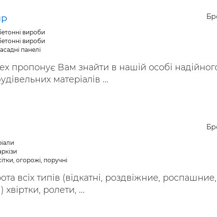
ьні і ремонтні послуги
Робота в будівництві
Бр
Резюме
UP
обетонні вироби
обетонні вироби
асадні панелі
x пропонує Вам знайти в нашій особі надійног
дівельних матеріалів ...
Бр
ріали
аркізи
ітки, огорожі, поручні
ота всіх типів (відкатні, роздвіжние, роспашние,
 хвіртки, ролети, ...