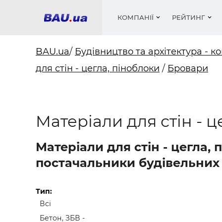
КОМПАНІЇ
РЕЙТИНГ
BAU.ua
/
Будівництво та архітектура - ко
для стін - цегла, піноблоки
/
Бровари
Вікна
Будівел
Сантехн
Труби, 
Вистав
Матеріа
Інстру
Електр
Сипучі м
Катало
пінобл
цемент .
Проект
Меблі
Оголо
Матеріали для стін - 
Фарби, 
Покрів
Медіа
Опален
Рейтинг
Теплоіз
Матеріали для стін - цегла,
Кондиц
Фарби, 
постачальники будівельних 
Оздобл
Будівел
Вікна і
Тип:
Всі
Будівел
Бетон, ЗБВ -