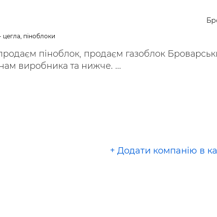
Бр
- цегла, піноблоки
продаєм піноблок, продаєм газоблок Броварсь
нам виробника та нижче. ...
+ Додати компанію в к