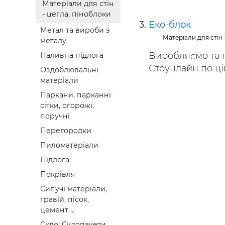
Матеріали для стін
- цегла, піноблоки
Еко-блок
Метал та вироби з
Матеріали для стін 
металу
Виробляємо та 
Наливна підлога
Стоунлайн по ці
Оздоблювальні
матеріали
Паркани, парканні
сітки, огорожі,
поручні
Перегородки
Пиломатеріали
Підлога
Покрівля
Сипучі матеріали,
гравій, пісок,
цемент ...
Скло, Склопакети