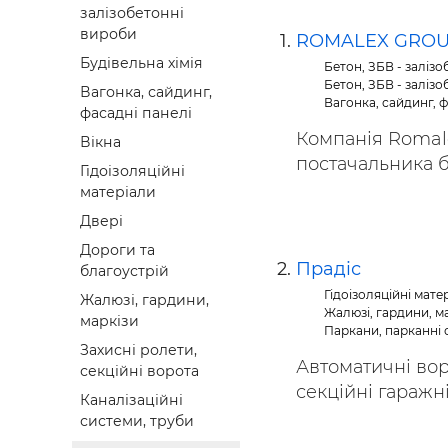
залізобетонні
Будівел
вироби
ROMALEX GRO
Будівельна хімія
Бетон, ЗБВ - заліз
Бетон, ЗБВ - заліз
Вагонка, сайдинг,
Вагонка, сайдинг, ф
фасадні панелі
Компанія Romale
Вікна
постачальника бу
Гідоізоляційні
матеріали
Двері
Дороги та
Прадіс
благоустрій
Гідоізоляційні мате
Жалюзі, гардини,
Жалюзі, гардини, м
маркізи
Паркани, парканні с
Захисні ролети,
Автоматичні вор
секційні ворота
секційні гаражні)
Каналізаційні
системи, труби