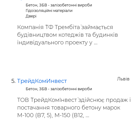
Бетон, ЗБВ - залізобетонні вироби
Гідоізоляційні матеріали
Двері
Компанія `ТФ Трембіта` займається
будівництвом котеджів та будинків
індивідуального проекту у ...
Львів
ТрейдКомИнвест
Бетон, ЗБВ - залізобетонні вироби
ТОВ `ТрейдКомІнвест` здійснює продаж і
постачання товарного бетону марок
М-100 (В7, 5), М-150 (В12, ...