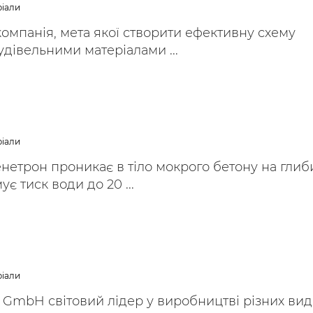
ріали
 компанія, мета якої створити ефективну схему
дівельними матеріалами ...
ріали
енетрон проникає в тіло мокрого бетону на глиб
є тиск води до 20 ...
ріали
GmbH світовий лідер у виробництві різних вид