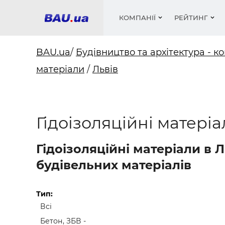
КОМПАНІЇ
РЕЙТИНГ
BAU.ua
/
Будівництво та архітектура - ко
матеріали
/
Львів
Вікна
Будівел
Сантехн
Труби, 
Вистав
Матеріа
Інстру
Електр
Сипучі м
Катало
пінобл
цемент .
Проект
Меблі
Оголо
Гідоізоляційні матеріа
Фарби, 
Покрів
Медіа
Опален
Рейтинг
Вікна
Гідоізоляційні матеріали в 
Кондиц
Фарби, 
будівельних матеріалів
Оздобл
Будівел
Вікна і
Тип:
Всі
Будівел
Бетон, ЗБВ -