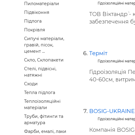
Гідоізоляційні мате
Пиломатеріали
Підвіконня
ТОВ `Віктандр` -
забезпечення бу
Підлога
Покрівля
Сипучі матеріали,
гравій, пісок,
цемент ...
Терміт
Скло, Склопакети
Гідоізоляційні мате
Стелі, підвісні,
Гідроізоляція П
натяжні
40-60см, витриму
Сходи
Тепла підлога
Теплоізоляційні
матеріали
BOSIG-UKRAINE
Труби, фітинги та
Гідоізоляційні мате
арматура
Компанія BOSIG 
Фарби, емалі, лаки