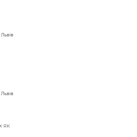
Львів
Львів
х як