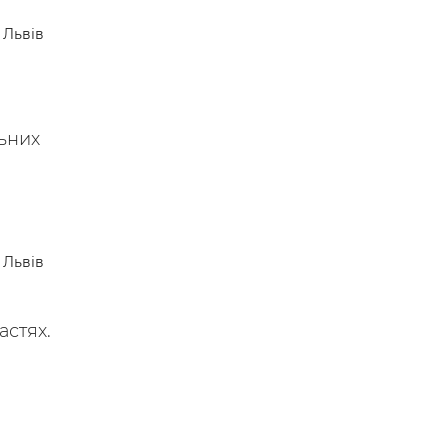
 —
Львів
льних
Львів
астях.