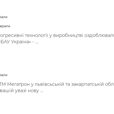
ьні і ремонтні послуги
Робота в будівництві
Резюме
ріали
еріали
рогресивні технології у виробництві оздоблюва
АУ Україна» - ...
ріали
М Мегатрон у львівсьській та закарпатській обл
шій увазі нову ...