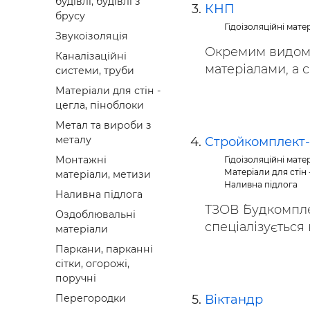
будівлі, будівлі з
КНП
брусу
Гідоізоляційні мате
Звукоізоляція
Окремим видом д
Каналізаційні
матеріалами, а са
системи, труби
Матеріали для стін -
цегла, піноблоки
Метал та вироби з
металу
Стройкомплект
Монтажні
Гідоізоляційні мате
Матеріали для стін 
матеріали, метизи
Наливна підлога
Наливна підлога
ТЗОВ `Будкомпл
Оздоблювальні
спеціалізується 
матеріали
Паркани, парканні
сітки, огорожі,
поручні
Віктандр
Перегородки