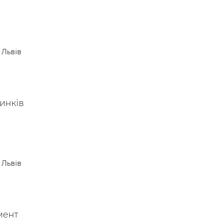
Львів
динків
Львів
мент