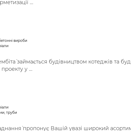
рметизації ...
обетонні вироби
ріали
ембіта` займається будівництвом котеджів та бу
проекту у ...
ріали
ми, труби
аднання` пропонує Вашій увазі широкий асорти