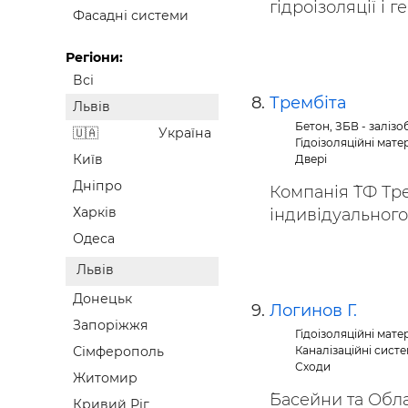
гідроізоляції і ге
Фасадні системи
Регіони:
Всі
Трембіта
Львів
Бетон, ЗБВ - заліз
Україна
Гідоізоляційні мате
Київ
Двері
Дніпро
Компанія `ТФ Тр
Харків
індивідуального 
Одеса
Львів
Донецьк
Логинов Г.
Запоріжжя
Гідоізоляційні мате
Каналізаційні систе
Сімферополь
Сходи
Житомир
`Басейни та Обл
Кривий Ріг