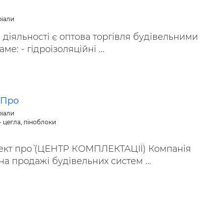
ріали
іяльності є оптова торгівля будівельними
ме: - гідроізоляційні ...
-Про
ріали
- цегла, піноблоки
ект про` (ЦЕНТР КОМПЛЕКТАЦІЇ) Компанія
на продажі будівельних систем ...