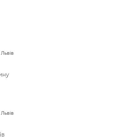
Львів
ину
Львів
ів