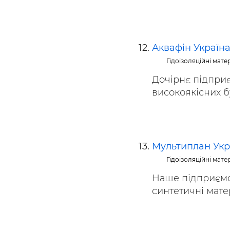
Аквафін Україн
Гідоізоляційні мате
Дочірнє підпри
високоякісних бу
Мультиплан Укр
Гідоізоляційні мате
Наше підприємст
синтетичні матер