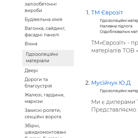
залізобетонні
Будівел
вироби
ТМ Єврозіт
Будівельна хімія
Гідоізоляційні мате
Наливна підлога
Вагонка, сайдинг,
Оздоблювальні мат
фасадні панелі
ТМ«Єврозіт» - п
Вікна
матеріалів ТОВ «Б
Гідоізоляційні
матеріали
Двері
Дороги та
Мусійчук Ю.Д
благоустрій
Гідоізоляційні мате
Жалюзі, гардини,
Ми є дилерами Т
маркізи
Представляємо ва
Захисні ролети,
секційні ворота
Збірні,
швидкомонтовані