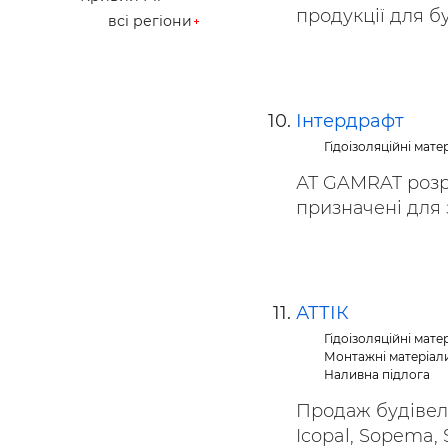
продукції для бу
всі регіони
Інтердрафт
Гідоізоляційні мате
АТ GAMRAT розр
призначені для з
АТТІК
Гідоізоляційні мате
Монтажні матеріали
Наливна підлога
Продаж будівель
Icopal, Sopema, S