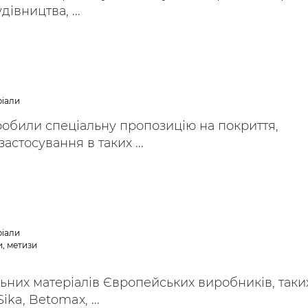
дівництва, ...
ріали
обили спеціальну пропозицію на покриття,
астосування в таких ...
ріали
, метизи
них матеріалів Європейських виробників, таки
ika, Betomax, ...