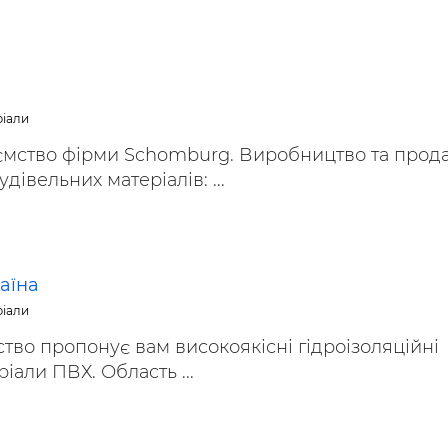
а
ріали
ємство фірми Schomburg. Виробництво та прод
дівельних матеріалів: ...
аїна
ріали
во пропонує вам високоякісні гідроізоляційні
іали ПВХ. Область ...