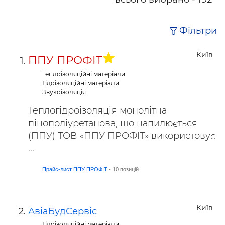
Фільтри
Київ
ППУ ПРОФІТ
Теплоізоляційні матеріали
Гідоізоляційні матеріали
Звукоізоляція
Теплогідроізоляція монолітна
пінополіуретанова, що напилюється
(ППУ) ТОВ «ППУ ПРОФІТ» використовує
...
Прайс-лист ППУ ПРОФІТ
- 10 позицій
Київ
АвіаБудСервіс
Гідоізоляційні матеріали