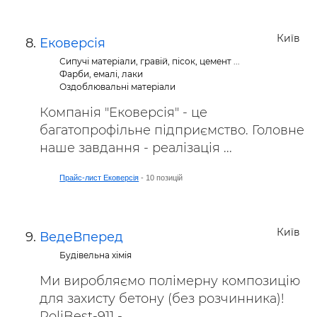
Київ
Ековерсія
Сипучі матеріали, гравій, пісок, цемент ...
Фарби, емалі, лаки
Оздоблювальні матеріали
Компанія "Ековерсія" - це
багатопрофільне підприємство. Головне
наше завдання - реалізація ...
Прайс-лист Ековерсія
- 10 позицій
Київ
ВедеВперед
Будівельна хімія
Ми виробляємо полімерну композицію
для захисту бетону (без розчинника)!
PoliBest-911 - ...