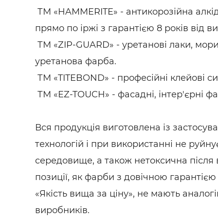
ТМ «HAMMERITE» - антикорозійна алкід
прямо по іржі з гарантією 8 років від в
ТМ «ZIP-GUARD» - уретанові лаки, мори
уретанова фарба.
ТМ «TITEBOND» - професійні клейові с
ТМ «EZ-TOUCH» - фасадні, інтер'єрні фа
Вся продукція виготовлена ​​із застосув
технологій і при використанні не руйн
середовище, а також нетоксична після в
позиції, як фарби з довічною гарантією
«Якість вища за ціну», не мають аналог
виробників.