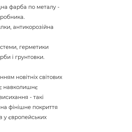
на фарба по металу -
иробника.
лки, антикорозійна
истеми, герметики
рби і грунтовки.
анням новітніх світових
ує навколишнє
исихання - такі
 на фінішне покриття
ів у європейських