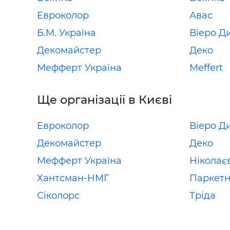
Евроколор
Авас
Б.М. Україна
Віеро Д
Декомайстер
Деко
Мефферт Україна
Meffert
Ще організації в Києві
Евроколор
Віеро Д
Декомайстер
Деко
Мефферт Україна
Ніколає
Хантсман-НМГ
Паркетн
Сіколорс
Тріда