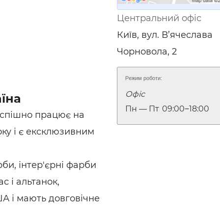
ьні і ремонтні послуги
Робота в будівництві
Центральний офіс
Резюме
Київ, вул. В’ячеслава
Чорновола, 2
Режим роботи:
Офіс
аїна
Пн — Пт
09:00‒18:00
успішно працює на
ку і є ексклюзивним
и, інтер'єрні фарби
с і альтанок,
ША і мають довговічне