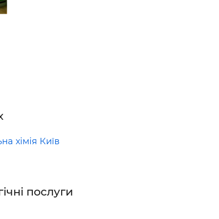
х
на хімія Київ
гічні послуги