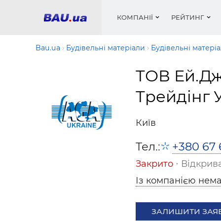
КОМПАНІЇ
РЕЙТИНГ
Bau.ua
Будівельні матеріали
Будівельні матеріа
ТОВ Ей.Дж
Вікна
Будівел
Сантехн
Труби, 
Вистав
Трейдінг 
Матеріа
Інстру
Електр
Сипучі м
Катало
пінобл
цемент .
Проект
Меблі
Оголо
Київ
Фарби, 
Покрів
Медіа
Опален
Рейтинг
Теплоіз
Тел.:
+380 67 
Кондиц
Фарби, 
Закрито
⋅ Відкрива
Оздобл
Будівел
Із компанією нема
Вікна і
Будівел
ЗАЛИШИТИ ЗАЯ