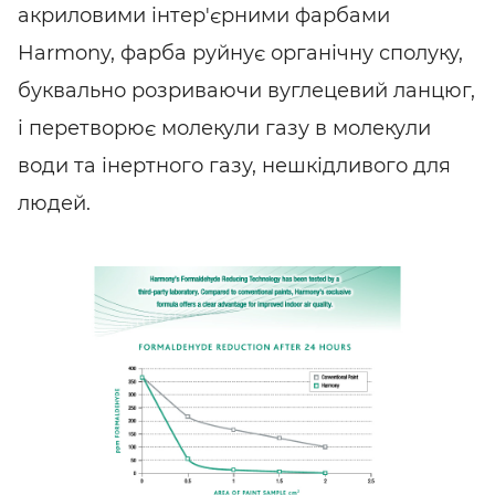
акриловими інтер'єрними фарбами
Harmony, фарба руйнує органічну сполуку,
буквально розриваючи вуглецевий ланцюг,
і перетворює молекули газу в молекули
води та інертного газу, нешкідливого для
людей.