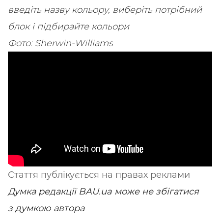
введіть назву кольору, виберіть потрібний
блок і підбирайте кольори
Фото: Sherwin-Williams
Стаття публікується на правах реклами
Думка редакції BAU.ua може не збігатися
з думкою автора