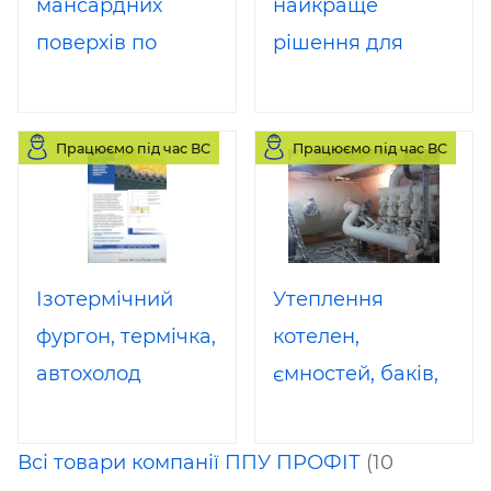
мансардних
найкраще
поверхів по
рішення для
кроквяної
облаштування
частині
термоізоляції
Працюємо під час ВС
Працюємо під час ВС
пінополіуретаном,
овочесховищ,
що напилюється.
холодильних,
Монолітно,
морозильних
висоеффективно
камер
Ізотермічний
Утеплення
фургон, термічка,
котелен,
автохолод
ємностей, баків,
теплотрас.
Всі товари компанії ППУ ПРОФІТ
(10