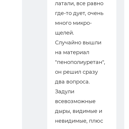
латали, все равно
где-то дует, очень
много микро-
щелей.
Случайно вышли
на материал
"пенополиуретан",
он решил сразу
два вопроса.
Задули
всевозможные
дыры, видимые и
невидимые, плюс