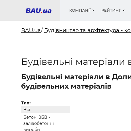
КОМПАНІЇ
РЕЙТИНГ
BAU.ua
/
Будівництво та архітектура - ко
Вікна
Будівел
Сантехн
Труби, 
Вистав
Будівельні матеріали 
Матеріа
Інстру
Електр
Сипучі м
Катало
пінобл
цемент .
Проект
Меблі
Оголо
Фарби, 
Покрів
Будівельні матеріали в Дол
Медіа
Опален
Рейтинг
Теплоіз
будівельних матеріалів
Кондиц
Фарби, 
Оздобл
Будівел
Тип:
Всі
Вікна і
Бетон, ЗБВ -
Будівел
залізобетонні
вироби