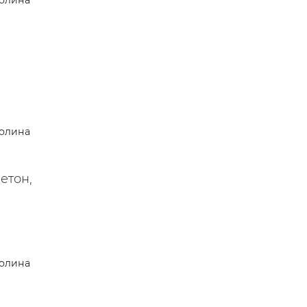
олина
 —
олина
етон,
олина