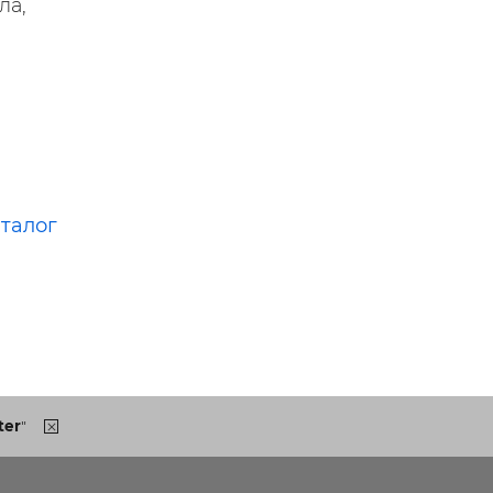
ла,
аталог
ter
"