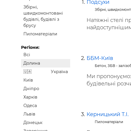
Подсухи
Будівел
Збірні,
Збірні, швидкомонто
швидкомонтовані
будівлі, будівлі з
Натяжні стелі пр
брусу
найдоступнішими 
Пиломатеріали
Регіони:
Всі
ББМ-Київ
Долина
Бетон, ЗБВ - заліз
Україна
Ми пропонуємо: 
Київ
будівельні розчин
Дніпро
Харків
Одеса
Керницький Т.І.
Львів
Пиломатеріали
Донецьк