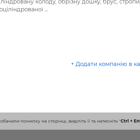
ліндровану колоду, обрізну дошку, брус, стропи
оціліндрованої ...
+ Додати компанію в к
бачили помилку на сторінці, виділіть її та натисніть
"
Ctrl + En