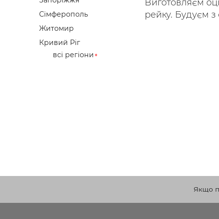
Запоріжжя
Виготовляєм оці
рейку. Будуєм з 
Сімферополь
Житомир
Кривий Ріг
всі регіони
Якщо по