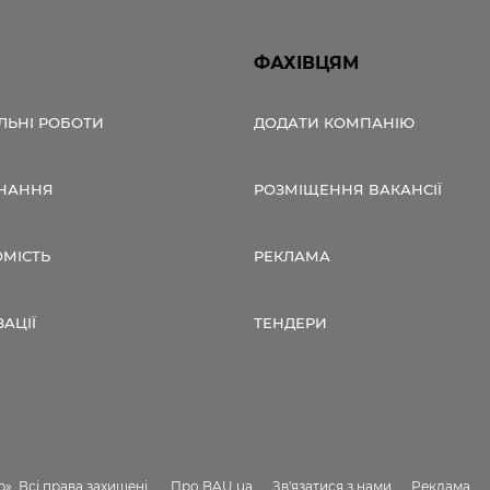
ФАХІВЦЯМ
ЛЬНІ РОБОТИ
ДОДАТИ КОМПАНІЮ
НАННЯ
РОЗМІЩЕННЯ ВАКАНСІЇ
ОМІСТЬ
РЕКЛАМА
ЗАЦІЇ
ТЕНДЕРИ
». Всі права захищені.
Про BAU.ua
Зв'язатися з нами
Реклама