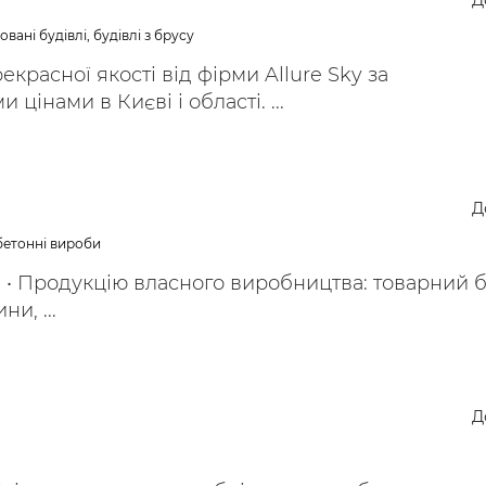
Д
ьні і ремонтні послуги
Робота в будівництві
вані будівлі, будівлі з брусу
Резюме
екрасної якості від фірми Allure Sky за
цінами в Києві і області. ...
Д
обетонні вироби
• Продукцію власного виробництва: товарний б
и, ...
Д