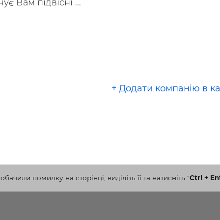
є Вам підвісні ...
+ Додати компанію в к
бачили помилку на сторінці, виділіть її та натисніть
"
Ctrl + En