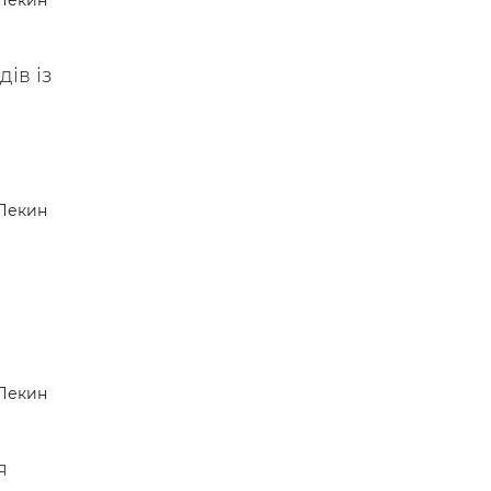
Пекин
 —
ів із
Пекин
Пекин
я