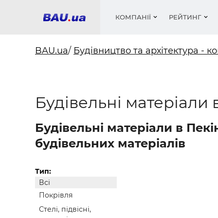
КОМПАНІЇ
РЕЙТИНГ
BAU.ua
/
Будівництво та архітектура - ко
Вікна
Будівел
Сантехн
Труби, 
Вистав
Будівельні матеріали 
Матеріа
Інстру
Електр
Сипучі м
Катало
пінобл
цемент .
Проект
Меблі
Оголо
Фарби, 
Покрів
Будівельні матеріали в Пекі
Медіа
Опален
Рейтинг
Теплоіз
будівельних матеріалів
Кондиц
Фарби, 
Оздобл
Будівел
Тип:
Всі
Вікна і
Покрівля
Будівел
Стелі, підвісні,