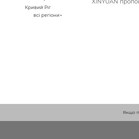
XINYUAN пропону
Кривий Ріг
всі регіони
Якщо по