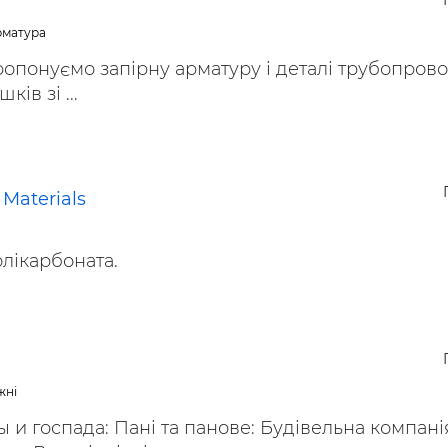
ьні і ремонтні послуги
Робота в будівництві
арматура
Резюме
опонуємо запірну арматуру і деталі трубопровод
ів зі ...
 Materials
лікарбоната.
жні
и госпада: Пані та панове: Будівельна компані