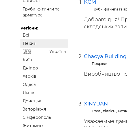
натяжні
KCM
Будівел
Труби, фітинги та
Труби, фітинги та 
арматура
Доброго дня! Пр
складських залишк
Регіони:
Всі
Пекин
Україна
Chaoya Building
Київ
Покрівля
Дніпро
Виробництво по
Харків
Одеса
Львів
Донецьк
XINYUAN
Запоріжжя
Стелі, підвісні, натя
Сімферополь
Уважаемые дамы 
Житомир