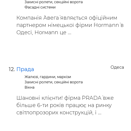
Захисні ролети, секційні ворота
Фасадні системи
Компанія `Авега` являється офіційним
партнером німецької фірми `Hormann` в
Одесі, Ноrмаnn це ...
Одеса
Прада
Жалюзі, гардини, маркізи
Захисні ролети, секційні ворота
Вікна
Шановні клієнти! фірма `PRADA` вже
більше 6-ти років працює на ринку
світлопрозорих конструкцій, і ...