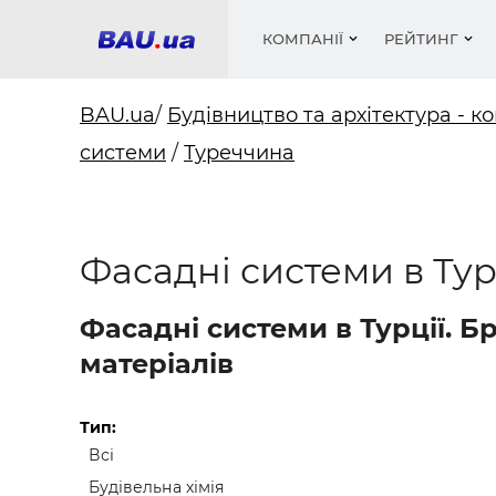
КОМПАНІЇ
РЕЙТИНГ
BAU.ua
/
Будівництво та архітектура - ко
системи
/
Туреччина
Вікна
Будівел
Сантехн
Труби, 
Вистав
Матеріа
Інстру
Електр
Сипучі м
Катало
пінобл
цемент .
Проект
Меблі
Оголо
Фасадні системи в Тур
Фарби, 
Покрів
Медіа
Опален
Рейтинг
Теплоіз
Фасадні системи в Турції. 
Кондиц
Фарби, 
матеріалів
Оздобл
Будівел
Вікна і
Тип:
Всі
Будівел
Будівельна хімія