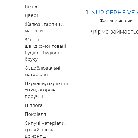
Будівел
Вікна
NUR CEPHE VE
Двері
Фасадні системи
Жалюзі, гардини,
маркізи
Фірма займаетьс
Збірні,
швидкомонтовані
будівлі, будівлі з
брусу
Оздоблювальні
матеріали
Паркани, парканні
сітки, огорожі,
поручні
Підлога
Покрівля
Сипучі матеріали,
гравій, пісок,
цемент ...