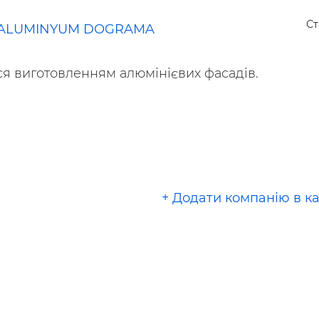
ьні і ремонтні послуги
Робота в будівництві
Ст
Резюме
 ALUMINYUM DOGRAMA
я виготовленням алюмінієвих фасадів.
+ Додати компанію в к