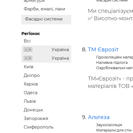
арматура
Фасадні системи
Фарби, емалі, лаки
Ми спеціалізуєм
✅ Висотно-монта
Фасадні системи
Регіони:
Всі
ТМ Єврозіт
Україна
Гідоізоляційні мате
Україна
Наливна підлога
Київ
Оздоблювальні мат
Дніпро
ТМ«Єврозіт» - п
Харків
матеріалів ТОВ «Б
Одеса
Львів
Донецьк
Альтеза
Запоріжжя
Звукоізоляція
Сімферополь
Матеріали для стін 