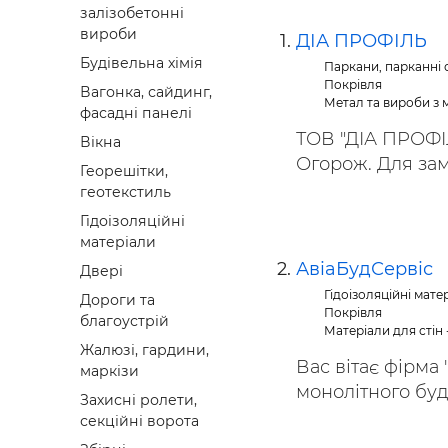
залізобетонні
Будівел
вироби
ДІА ПРОФІЛЬ
Будівельна хімія
Паркани, парканні с
Покрівля
Вагонка, сайдинг,
Метал та вироби з 
фасадні панелі
ТОВ "ДІА ПРОФІЛ
Вікна
Огорож. Для зам
Георешітки,
геотекстиль
Гідоізоляційні
матеріали
АвіаБудСервіс
Двері
Гідоізоляційні мате
Дороги та
Покрівля
благоустрій
Матеріали для стін 
Жалюзі, гардини,
Вас вітає фірма
маркізи
монолітного буді
Захисні ролети,
секційні ворота