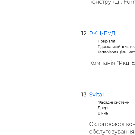
конструкції. Fur
РКЦ-БУД
Покрівля
Гідоізоляційні мате
Теплоізоляційні ма
Компанія "Ркц-Бу
Svital
Фасадні системи
Двері
Вікна
Склопрозорі кон
обслуговування 