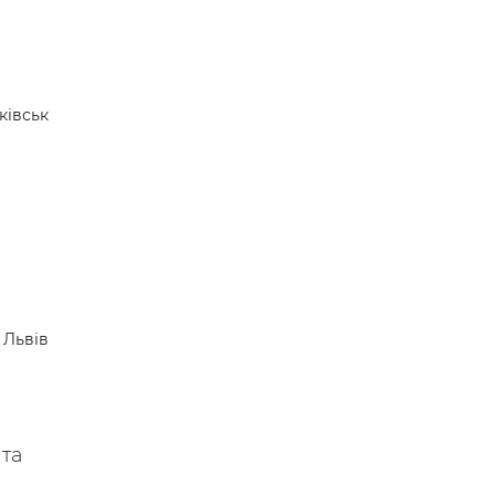
ківськ
Львів
 та