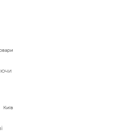
овари
уючи
Київ
і