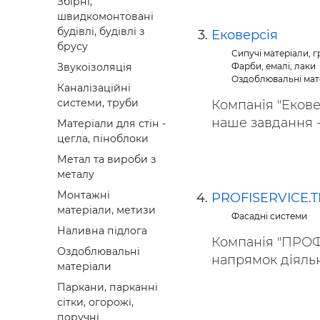
Збірні,
швидкомонтовані
будівлі, будівлі з
Ековерсія
брусу
Сипучі матеріали, гр
Фарби, емалі, лаки
Звукоізоляція
Оздоблювальні мат
Каналізаційні
системи, труби
Компанія "Екове
наше завдання - 
Матеріали для стін -
цегла, піноблоки
Метал та вироби з
металу
Монтажні
PROFISERVICE.
матеріали, метизи
Фасадні системи
Наливна підлога
Компанія "ПРОФІ
Оздоблювальні
напрямок діяльно
матеріали
Паркани, парканні
сітки, огорожі,
поручні