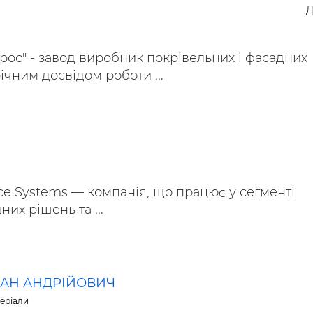
Д
рос" - завод виробник покрівельних і фасадних
річним досвідом роботи ...
e Systems — компанія, що працює у сегменті
них рішень та ...
АН АНДРІЙОВИЧ
теріали