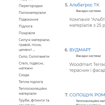
Альбатрос ТК
Перегородки
Фасадні системи
Пиломатеріали
Компанія "Альбт
Підвіконня
матеріалів з 25 
Підлога
Покрівля
Сипучі матеріали,
гравій, пісок,
ВУДМАРТ
цемент ...
Фасадні системи
Скло, Склопакети
Стелі, підвісні,
Woodmart Terrac
натяжні
терасних і фасад
Сходи
Тепла підлога
Теплоізоляційні
матеріали
СОЛОЩУК РОМ
Труби, фітинги та
Теплоізоляційні ма