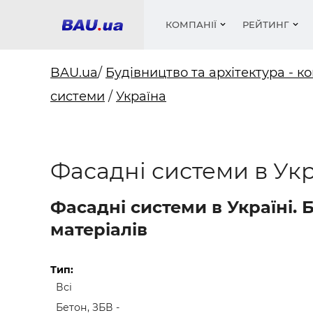
КОМПАНІЇ
РЕЙТИНГ
BAU.ua
/
Будівництво та архітектура - ко
системи
/
Україна
Вікна
Будівел
Сантехн
Труби, 
Вистав
Матеріа
Інстру
Електр
Сипучі м
Катало
пінобл
цемент .
Проект
Меблі
Оголо
Фасадні системи в Укр
Фарби, 
Покрів
Медіа
Опален
Рейтинг
Вікна
Фасадні системи в Україні.
Кондиц
Фарби, 
матеріалів
Оздобл
Будівел
Вікна і
Тип:
Всі
Будівел
Бетон, ЗБВ -