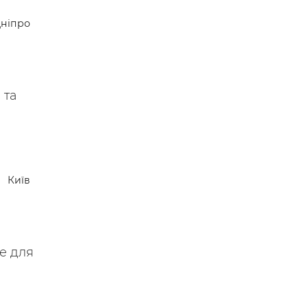
 —
ніпро
 та
Київ
не для