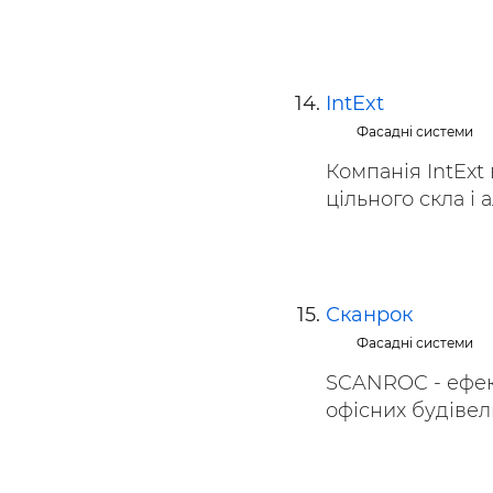
IntExt
Фасадні системи
Компанія IntExt 
цільного скла і а
Сканрок
Фасадні системи
SCANROC - ефек
офісних будівель