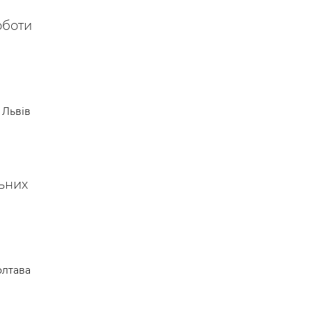
оботи
Львів
льних
лтава