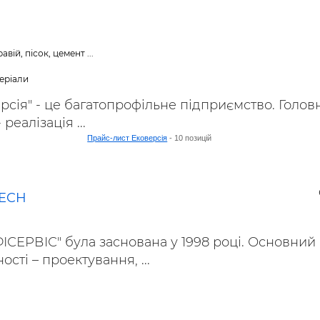
авій, пісок, цемент ...
еріали
рсія" - це багатопрофільне підприємство. Голов
реалізація ...
Прайс-лист Ековерсія
- 10 позицій
TECH
СЕРВІС" була заснована у 1998 році. Основний
сті – проектування, ...