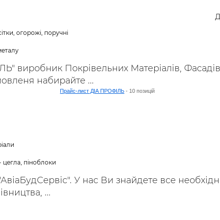
ьні і ремонтні послуги
Робота в будівництві
Д
Резюме
ітки, огорожі, поручні
металу
Ь" виробник Покрівельних Матеріалів, Фасадів
овленя набирайте ...
Прайс-лист ДІА ПРОФІЛЬ
- 10 позицій
ріали
- цегла, піноблоки
 "АвіаБудСервіс". У нас Ви знайдете все необхід
вництва, ...