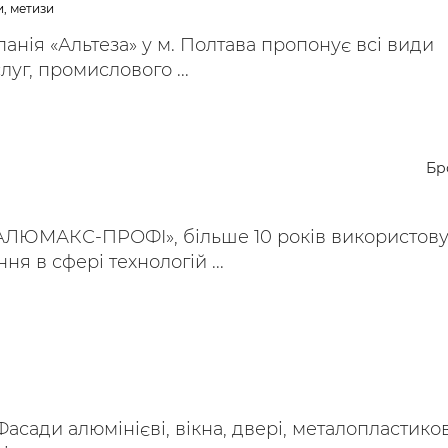
, метизи
анія «Альтеза» у м. Полтава пропонує всі види
уг, промислового ...
Бр
АЛЮМАКС-ПРОФІ», більше 10 років використов
ня в сфері технологій ...
сади алюмінієві, вікна, двері, металопластиков