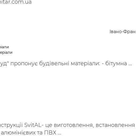
nitar.com.ua
Івано-Фран
ріали
теріали
д" пропонує будівельні матеріали: - бітумна ...
струкції SvitAL- це виготовлення, встановлення
алюмінієвих та ПВХ ...