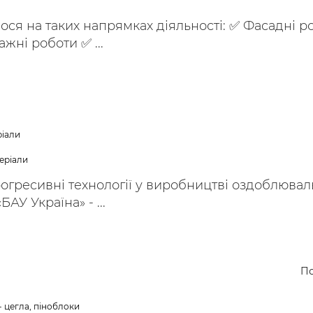
ося на таких напрямках діяльності: ✅ Фасадні р
жні роботи ✅ ...
ріали
еріали
рогресивні технології у виробництві оздоблюва
АУ Україна» - ...
По
- цегла, піноблоки