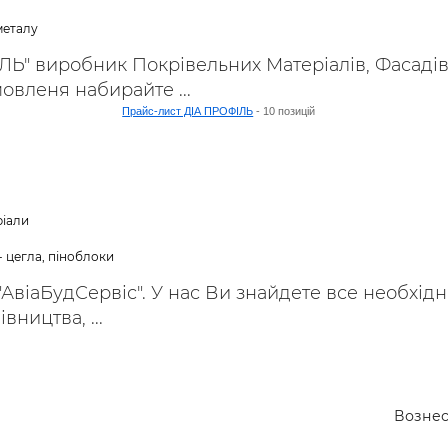
металу
Ь" виробник Покрівельних Матеріалів, Фасадів
овленя набирайте ...
Прайс-лист ДІА ПРОФІЛЬ
- 10 позицій
ріали
- цегла, піноблоки
 "АвіаБудСервіс". У нас Ви знайдете все необхід
вництва, ...
Вознес