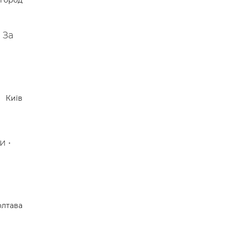
город
 За
Київ
и •
лтава