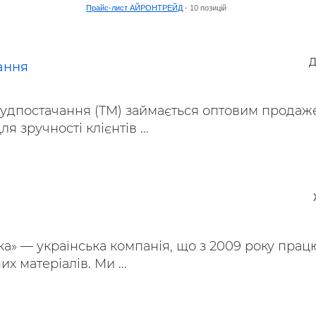
Прайс-лист АЙРОНТРЕЙД
- 10 позицій
Д
ання
удпостачання (ТМ) займається оптовим продаж
я зручності клієнтів ...
а» — українська компанія, що з 2009 року прац
х матеріалів. Ми ...