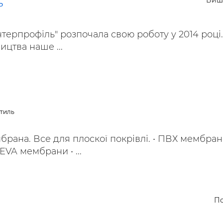
Виш
ь
нтерпрофіль" розпочала свою роботу у 2014 році.
ицтва наше ...
стиль
рана. Все для плоскої покрівлі. • ПВХ мембран
VA мембрани • ...
По