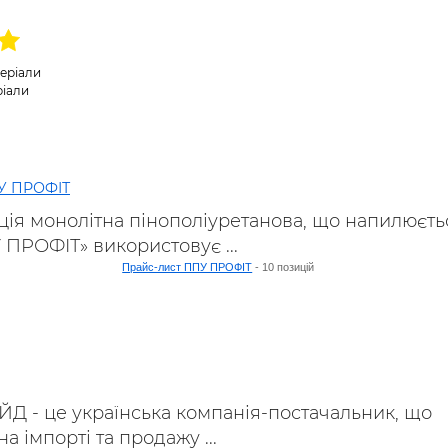
ьні і ремонтні послуги
Робота в будівництві
Резюме
теріали
ріали
У ПРОФІТ
ція монолітна пінополіуретанова, що напилюєть
ПРОФІТ» використовує ...
Прайс-лист ППУ ПРОФІТ
- 10 позицій
 - це українська компанія-постачальник, що
на імпорті та продажу ...