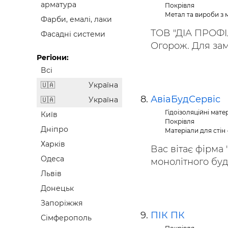
арматура
Покрівля
Метал та вироби з 
Фарби, емалі, лаки
ТОВ "ДІА ПРОФІЛ
Фасадні системи
Огорож. Для зам
Регіони:
Всі
Україна
АвіаБудСервіс
Україна
Гідоізоляційні мате
Київ
Покрівля
Дніпро
Матеріали для стін 
Харків
Вас вітає фірма
Одеса
монолітного буді
Львів
Донецьк
Запоріжжя
ПІК ПК
Сімферополь