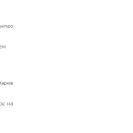
ніпро
ем
Харків
ює на