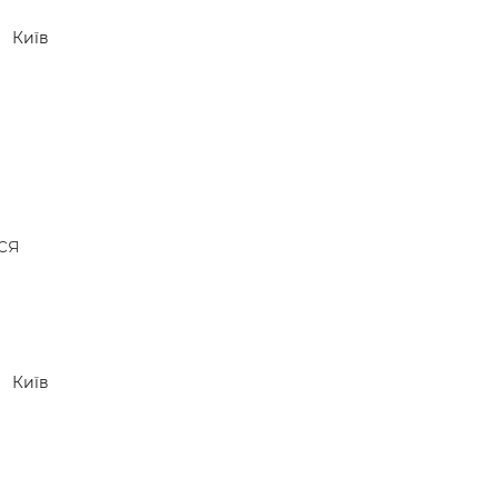
 —
Київ
ся
Київ