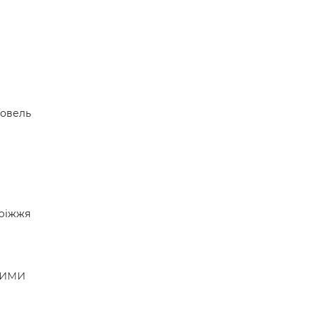
овель
ріжжя
шими