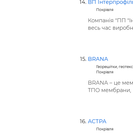
ВП Інтерпрофіл
Покрівля
Компанія "ПП "І
весь час виробн
BRANA
Георешітки, геотек
Покрівля
BRANA – це мемб
ТПО мембрани, E
АСТРА
Покрівля