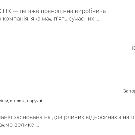
ІК ПК — це вже повноцінна виробнича
компанія, яка має п’ять сучасних ...
К
Запо
ітки, огорожі, поручні
анія заснована на довірливих відносинах з на
ємо велике ...