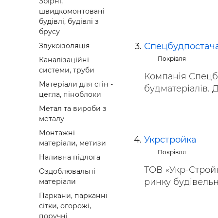
Збірні,
швидкомонтовані
будівлі, будівлі з
брусу
Спецбудпостач
Звукоізоляція
Покрівля
Каналізаційні
системи, труби
Компанія Спецб
Матеріали для стін -
будматеріалів. Дл
цегла, піноблоки
Метал та вироби з
металу
Монтажні
Укрстройка
матеріали, метизи
Покрівля
Наливна підлога
ТОВ «Укр-Стройк
Оздоблювальні
ринку будівельни
матеріали
Паркани, парканні
сітки, огорожі,
поручні