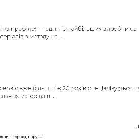
іка профіль» — один із найбільших виробників
еріалів з металу на ...
ервіс вже більш ніж 20 років спеціалізується н
ьних матеріалів. ...
Д
ітки, огорожі, поручні