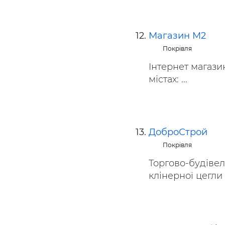
Магазин М2
Покрівля
Інтернет магази
містах: ...
ДоброСтрой
Покрівля
Торгово-будівел
клінерної цегли -