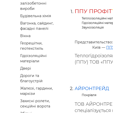
залізобетонні
Будівел
вироби
ППУ ПРОФІТ
Будівельна хімія
Теплоізоляційні ма
Гідоізоляційні мате
Вагонка, сайдинг,
Звукоізоляція
фасадні панелі
Вікна
Представительствo:
Георешітки,
Київ —
ПП
геотекстиль
Теплогідроізоля
Гідоізоляційні
матеріали
(ППУ) ТОВ «ППУ 
Двері
Дороги та
благоустрій
АЙРОНТРЕЙД
Жалюзі, гардини,
маркізи
Покрівля
Захисні ролети,
ТОВ АЙРОНТРЕЙД
секційні ворота
спеціалізується 