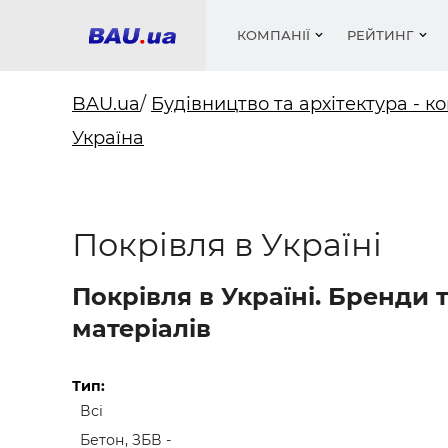
КОМПАНІЇ
РЕЙТИНГ
BAU.ua
/
Будівництво та архітектура - ко
Україна
Вікна
Будівел
Сантехн
Труби, 
Вистав
Матеріа
Інстру
Електр
Сипучі м
Катало
пінобл
цемент .
Проект
Меблі
Оголо
Покрівля в Україні
Фарби, 
Покрів
Медіа
Опален
Рейтинг
Вікна
Покрівля в Україні. Бренди
Кондиц
Фарби, 
матеріалів
Оздобл
Будівел
Вікна і
Тип:
Всі
Будівел
Бетон, ЗБВ -