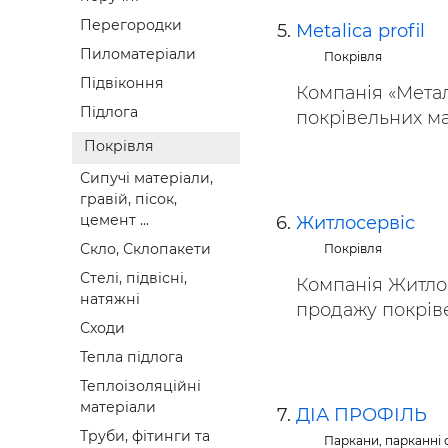
Перегородки
Metalica profil
Пиломатеріали
Покрівля
Підвіконня
Компанія «Метал
Підлога
покрівельних мат
Покрівля
Сипучі матеріали,
гравій, пісок,
цемент ...
Житлосервіс
Скло, Склопакети
Покрівля
Стелі, підвісні,
Компанія Житлос
натяжні
продажу покрівел
Сходи
Тепла підлога
Теплоізоляційні
матеріали
ДІА ПРОФІЛЬ
Труби, фітинги та
Паркани, парканні с