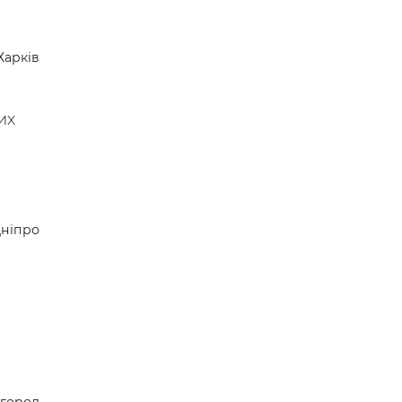
Харків
их
ніпро