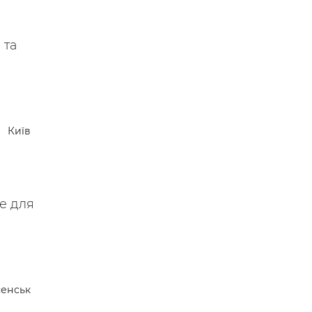
 та
Київ
не для
енськ