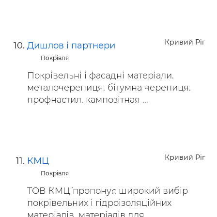
Кривий Ріг
Дишлов і партнери
Покрівля
Покрівельні і фасадні матеріали.
металочерепиця. бітумна черепиця.
профнастил. кампозітная ...
Кривий Ріг
КМЦ
Покрівля
ТОВ `КМЦ` пропонує широкий вибір
покрівельних і гідроізоляційних
матеріалів, матеріалів для ...