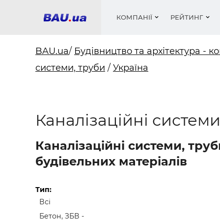
КОМПАНІЇ
РЕЙТИНГ
BAU.ua
/
Будівництво та архітектура - ко
системи, труби
/
Україна
Вікна
Будівел
Сантехн
Труби, 
Вистав
Матеріа
Інстру
Електр
Сипучі м
Катало
пінобл
цемент .
Проект
Меблі
Оголо
Каналізаційні системи,
Фарби, 
Покрів
Медіа
Опален
Рейтинг
Теплоіз
Каналізаційні системи, труб
Кондиц
Фарби, 
будівельних матеріалів
Оздобл
Будівел
Вікна і
Тип:
Всі
Будівел
Бетон, ЗБВ -