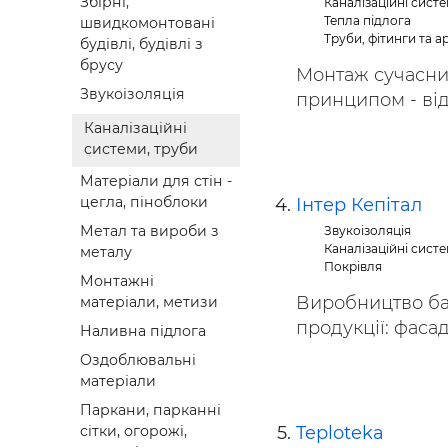
Збірні,
Каналізаційні систе
Тепла підлога
швидкомонтовані
Труби, фітинги та 
будівлі, будівлі з
брусу
Монтаж сучасних
Звукоізоляція
принципом - відп
Каналізаційні
системи, труби
Матеріали для стін -
цегла, піноблоки
Інтер Кепітал
Метал та вироби з
Звукоізоляція
Каналізаційні систе
металу
Покрівля
Монтажні
Виробництво баз
матеріали, метизи
продукції: фасад
Наливна підлога
Оздоблювальні
матеріали
Паркани, парканні
Teploteka
сітки, огорожі,