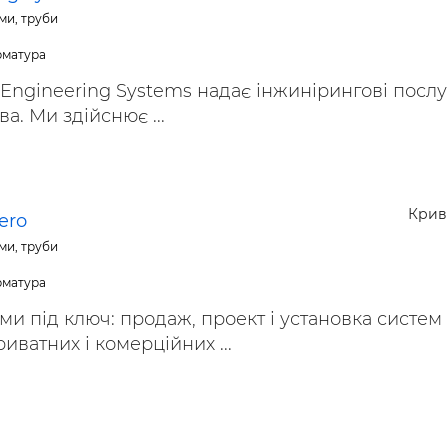
ми, труби
арматура
Engineering Systems надає інжинірингові послу
а. Ми здійснює ...
Крив
ero
ми, труби
арматура
ми під ключ: продаж, проект і установка систем
иватних і комерційних ...