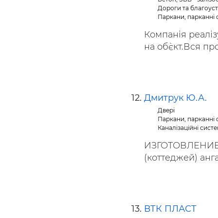
Дороги та благоуст
Паркани, парканні с
Компанія реалізу
на об`єкт.Вся про
Дмитрук Ю.А.
Двері
Паркани, парканні с
Каналізаційні систе
ИЗГОТОВЛЕНИЕ
(коттеджей) анга
ВТК ПЛАСТ