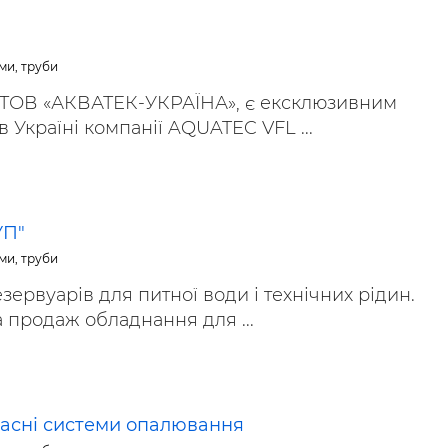
ьні і ремонтні послуги
Робота в будівництві
Резюме
ми, труби
 ТОВ «АКВАТЕК-УКРАЇНА», є ексклюзивним
 Україні компанії AQUATEC VFL ...
УП"
ми, труби
ервуарів для питної води і технічних рідин.
 продаж обладнання для ...
часні системи опалювання