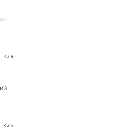
: -
Київ
ний
Київ