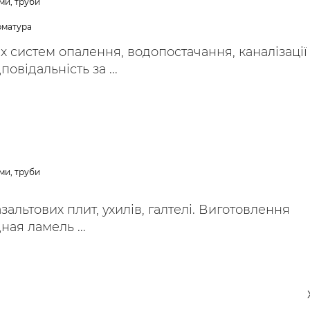
ми, труби
арматура
 систем опалення, водопостачання, каналізації
овідальність за ...
ми, труби
альтових плит, ухилів, галтелі. Виготовлення
ная ламель ...