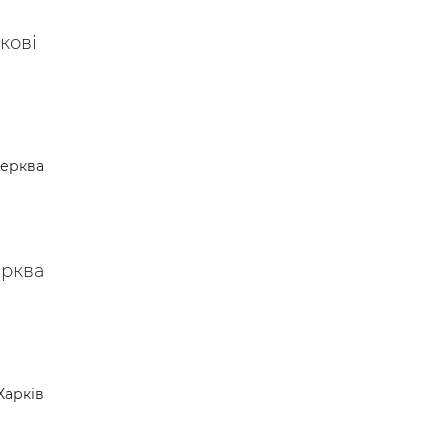
кові
Церква
ерква
Харків