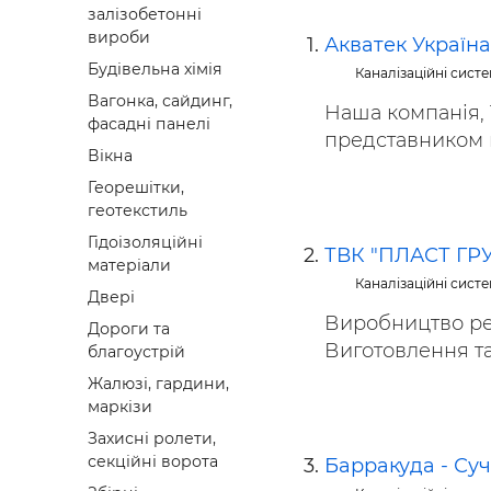
залізобетонні
Будівел
вироби
Акватек Україна
Будівельна хімія
Каналізаційні систе
Вагонка, сайдинг,
Наша компанія,
фасадні панелі
представником в
Вікна
Георешітки,
геотекстиль
Гідоізоляційні
ТВК "ПЛАСТ ГР
матеріали
Каналізаційні систе
Двері
Виробництво рез
Дороги та
Виготовлення та
благоустрій
Жалюзі, гардини,
маркізи
Захисні ролети,
секційні ворота
Барракуда - Су