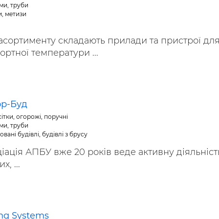
ми, труби
, метизи
асортименту складають прилади та пристрої дл
ртної температури ...
ор-Буд
ітки, огорожі, поручні
ми, труби
вані будівлі, будівлі з брусу
іація АПБУ вже 20 років веде активну діяльніст
, ...
ng Systems