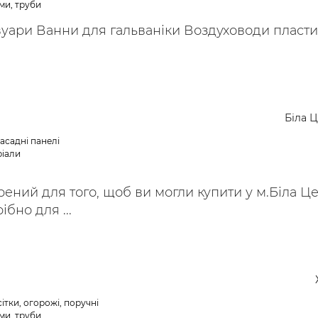
ми, труби
вуари Ванни для гальваніки Воздуховоди пласти
Біла 
асадні панелі
ріали
ений для того, щоб ви могли купити у м.Біла Ц
ібно для ...
ітки, огорожі, поручні
ми, труби