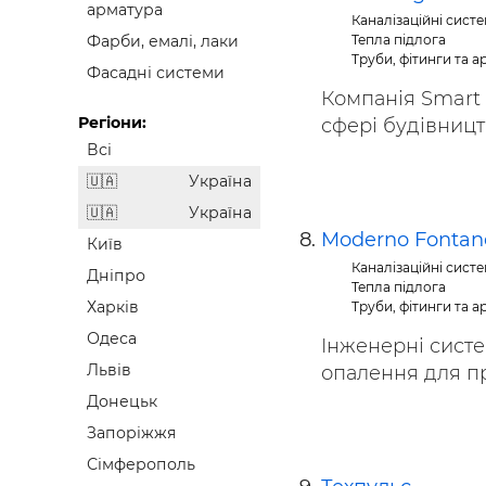
арматура
Каналізаційні систе
Тепла підлога
Фарби, емалі, лаки
Труби, фітинги та 
Фасадні системи
Компанія Smart 
Регіони:
сфері будівництв
Всі
Україна
Україна
Moderno Fontan
Київ
Каналізаційні систе
Дніпро
Тепла підлога
Харків
Труби, фітинги та 
Одеса
Інженерні систе
Львів
опалення для пр
Донецьк
Запоріжжя
Сімферополь