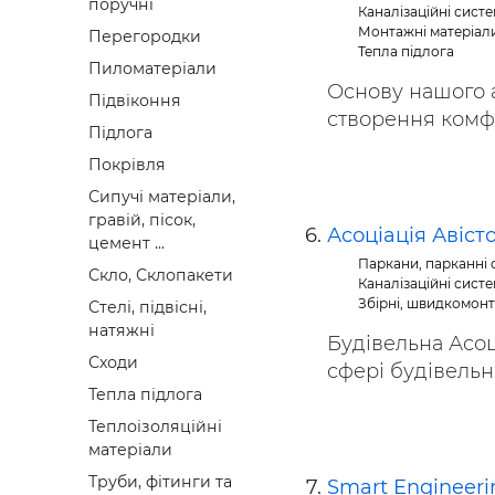
поручні
Каналізаційні систе
Монтажні матеріали
Перегородки
Тепла підлога
Пиломатеріали
Основу нашого 
Підвіконня
створення комфо
Підлога
Покрівля
Сипучі матеріали,
гравій, пісок,
Асоціація Авіст
цемент ...
Паркани, парканні с
Скло, Склопакети
Каналізаційні систе
Збірні, швидкомонто
Стелі, підвісні,
натяжні
Будівельна Асоц
Сходи
сфері будівельних
Тепла підлога
Теплоізоляційні
матеріали
Труби, фітинги та
Smart Engineeri