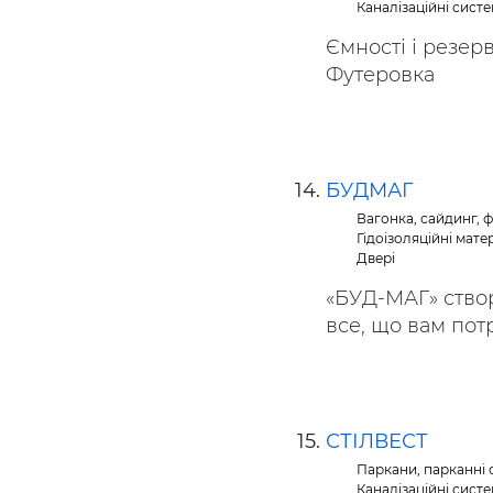
Каналізаційні систе
Ємності і резер
Футеровка
БУДМАГ
Вагонка, сайдинг, ф
Гідоізоляційні мате
Двері
«БУД-МАГ» створ
все, що вам потр
СТІЛВЕСТ
Паркани, парканні с
Каналізаційні систе