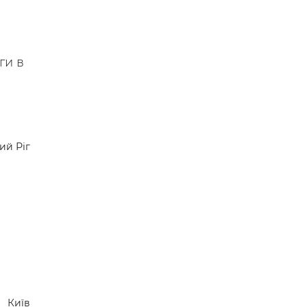
ги в
ий Ріг
Київ