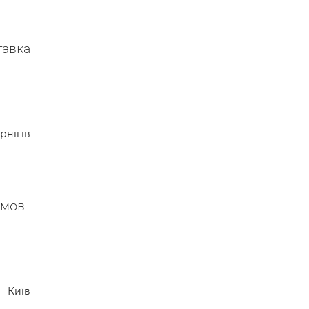
тавка
рнігів
мов
Київ