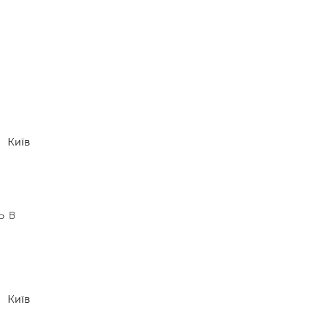
я
Київ
ь в
Київ