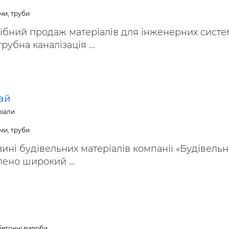
ми, труби
ібний продаж матеріалів для інженерних систем
убна каналізація ...
ай
ріали
ми, труби
зині будівельних матеріалів компанії «Будівель
ено широкий ...
обетонні вироби