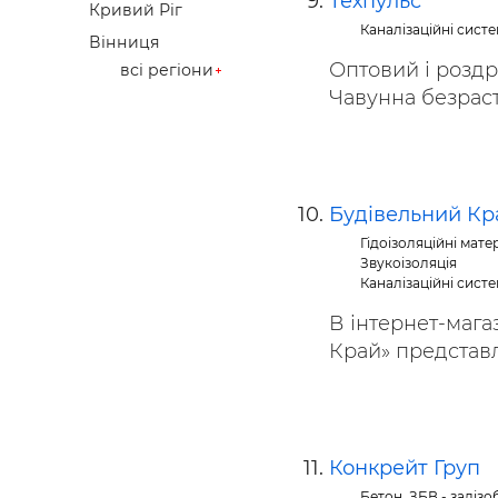
Техпульс
Кривий Ріг
Каналізаційні систе
Вінниця
Оптовий і роздр
всі регіони
Чавунна безрастр
Будівельний Кр
Гідоізоляційні мате
Звукоізоляція
Каналізаційні систе
В інтернет-мага
Край» представл
Конкрейт Груп
Бетон, ЗБВ - заліз