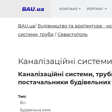
КОМПАНІЇ
РЕЙТИНГ
BAU.ua
/
Будівництво та архітектура - ко
системи, труби
/
Севастополь
Вікна
Будівел
Сантехн
Труби, 
Вистав
Матеріа
Інстру
Електр
Сипучі м
Катало
пінобл
цемент .
Проект
Меблі
Оголо
Каналізаційні системи
Фарби, 
Покрів
Медіа
Опален
Рейтинг
Теплоіз
Каналізаційні системи, труб
Кондиц
Фарби, 
постачальники будівельних 
Оздобл
Будівел
Вікна і
Тип:
Всі
Будівел
Будівельна хімія