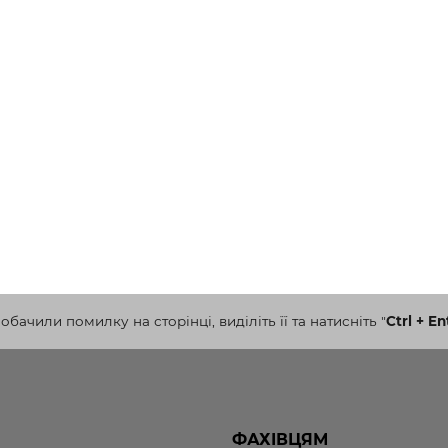
бачили помилку на сторінці, виділіть її та натисніть
"
Ctrl + En
ФАХІВЦЯМ