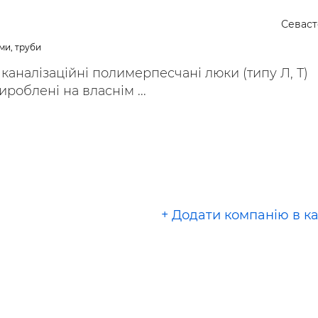
ьні і ремонтні послуги
Робота в будівництві
Севас
Резюме
ми, труби
аналізаційні полимерпесчані люки (типу Л, Т)
вироблені на власнім ...
+ Додати компанію в к