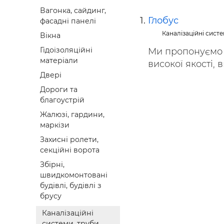
Будівел
Вагонка, сайдинг,
Глобус
фасадні панелі
Каналізаційні систе
Вікна
Гідоізоляційні
Ми пропонуємо к
матеріали
високої якості, 
Двері
Дороги та
благоустрій
Жалюзі, гардини,
маркізи
Захисні ролети,
секційні ворота
Збірні,
швидкомонтовані
будівлі, будівлі з
брусу
Каналізаційні
системи, труби