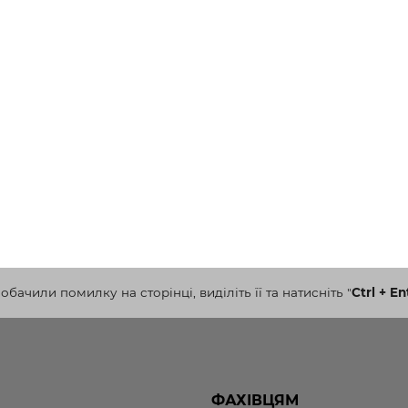
бачили помилку на сторінці, виділіть її та натисніть
"
Ctrl + En
ФАХІВЦЯМ