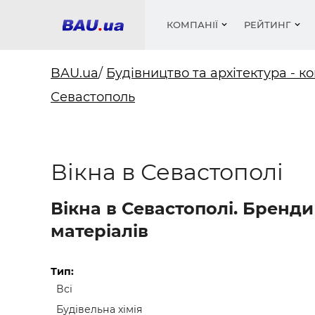
КОМПАНІЇ
РЕЙТИНГ
BAU.ua
/
Будівництво та архітектура - ко
Севастополь
Вікна
Будівел
Сантехн
Труби, 
Вистав
Матеріа
Інстру
Електр
Сипучі м
Катало
пінобл
цемент .
Проект
Меблі
Оголо
Вікна в Севастополі
Фарби, 
Покрів
Медіа
Опален
Рейтинг
Вікна
Вікна в Севастополі. Бренд
Кондиц
Фарби, 
матеріалів
Оздобл
Будівел
Вікна і
Тип:
Всі
Будівел
Будівельна хімія