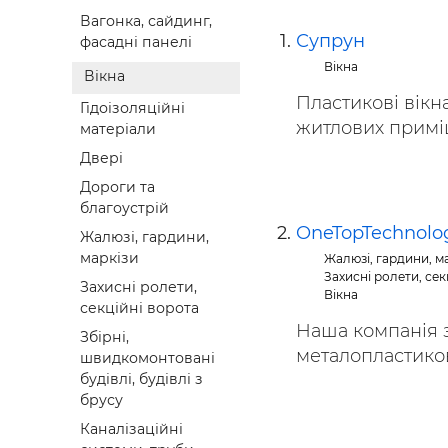
Будівел
Вагонка, сайдинг,
Супрун
фасадні панелі
Вікна
Вікна
Пластикові вікн
Гідоізоляційні
житлових приміще
матеріали
Двері
Дороги та
благоустрій
OneTopTechnolo
Жалюзі, гардини,
маркізи
Жалюзі, гардини, м
Захисні ролети, сек
Захисні ролети,
Вікна
секційні ворота
Наша компанія 
Збірні,
металопластикови
швидкомонтовані
будівлі, будівлі з
брусу
Каналізаційні