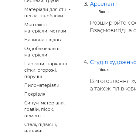
системи, труби
Арсенал
Матеріали для стін -
Вікна
цегла, піноблоки
Розширюйте сфе
Монтажні
Взаємовигідна с
матеріали, метизи
Наливна підлога
Оздоблювальні
матеріали
Студія художньо
Паркани, парканні
сітки, огорожі,
Вікна
поручні
Виготовлення худ
Пиломатеріали
а також плівков
Покрівля
Сипучі матеріали,
гравій, пісок,
цемент ...
Стелі, підвісні,
натяжні