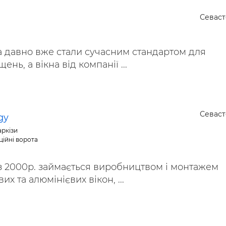
ьні і ремонтні послуги
Робота в будівництві
Севас
Резюме
а давно вже стали сучасним стандартом для
нь, а вікна від компанії ...
Севас
gy
аркізи
ційні ворота
з 2000р. займається виробництвом і монтажем
х та алюмінієвих вікон, ...