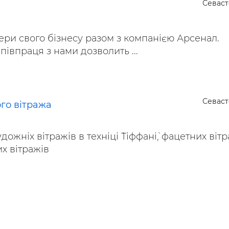
Севас
ри свого бізнесу разом з компанією Арсенал.
півпраця з нами дозволить ...
Севас
го вітража
ожніх вітражів в техніці `Тіффані`, фацетних вітр
их вітражів