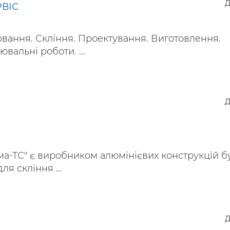
Д
РВІС
вання. Скління. Проектування. Виготовлення.
вальні роботи. ...
Д
а-ТС" є виробником алюмінієвих конструкцій б
ля скління ...
Д