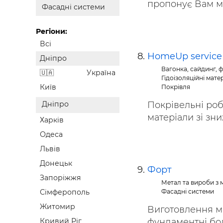
пропонує Вам ма
Фасадні системи
Регіони:
Всі
HomeUp service
Дніпро
Вагонка, сайдинг, ф
Україна
Гідоізоляційні мате
Київ
Покрівля
Покрівельні роб
Дніпро
матеріали зі зн
Харків
Одеса
Львів
Донецьк
Форт
Запоріжжя
Метал та вироби з 
Фасадні системи
Сімферополь
Житомир
Виготовлення м
фундаментні болт
Кривий Ріг