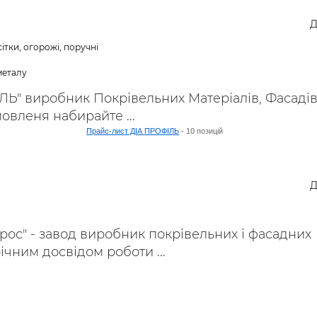
ьні і ремонтні послуги
Робота в будівництві
Д
Резюме
ітки, огорожі, поручні
металу
Ь" виробник Покрівельних Матеріалів, Фасадів
овленя набирайте ...
Прайс-лист ДІА ПРОФІЛЬ
- 10 позицій
Д
рос" - завод виробник покрівельних і фасадних
річним досвідом роботи ...