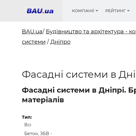
КОМПАНІЇ
РЕЙТИНГ
BAU.ua
/
Будівництво та архітектура - ко
системи
/
Дніпро
Вікна
Будівел
Сантехн
Труби, 
Вистав
Матеріа
Інстру
Електр
Сипучі м
Катало
пінобл
цемент .
Проект
Меблі
Оголо
Фасадні системи в Дні
Фарби, 
Покрів
Медіа
Опален
Рейтинг
Теплоіз
Фасадні системи в Дніпрі. 
Кондиц
Фарби, 
матеріалів
Оздобл
Будівел
Вікна і
Тип:
Всі
Будівел
Бетон, ЗБВ -