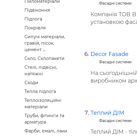
Пиломатеріали
Фасадні системи
Підвіконня
Компанія ТОВ В
Підлога
установкою фасад
Покрівля
Сипучі матеріали,
гравій, пісок,
цемент ...
Decor Fasade
Скло, Склопакети
Фасадні системи
Стелі, підвісні,
На сьогоднішній
натяжні
виробником архіт
Сходи
Тепла підлога
Теплоізоляційні
матеріали
Теплий ДІМ
Труби, фітинги та
Фасадні системи
арматура
Фарби, емалі, лаки
Теплий ДІМ - ті