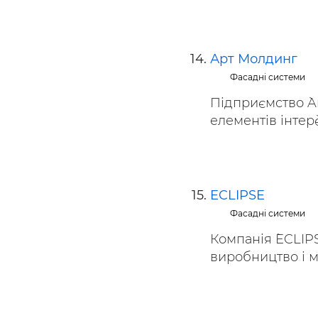
Арт Молдинг
Фасадні системи
Підприємство `A
елементів інтер`є
ECLIPSE
Фасадні системи
Компанія `ECLIP
виробництво і мо