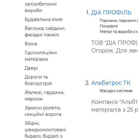
залізобетонні
Будівел
вироби
ДІА ПРОФІЛЬ
Будівельна хімія
Паркани, парканні с
Покрівля
Вагонка, сайдинг,
Метал та вироби з 
фасадні панелі
ТОВ "ДІА ПРОФІЛ
Вікна
Огорож. Для зам
Гідоізоляційні
матеріали
Двері
Дороги та
Альбатрос ТК
благоустрій
Фасадні системи
Жалюзі, гардини,
маркізи
Компанія "Альбт
Захисні ролети,
матеріалів з 25 
секційні ворота
Збірні,
швидкомонтовані
будівлі, будівлі з