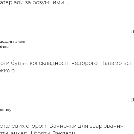
теріали за розумними ...
Д
асадні панелі
ріали
оти будь-якої складності, недорого. Надамо всі
ижкою.
Д
металу
еталевих огорож. Ванночки для зварювання,
и, анкерні болти. Закладні ...