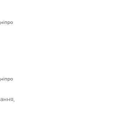
ніпро
ніпро
вання,