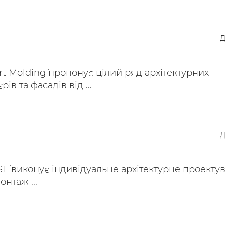
Д
rt Molding` пропонує цілий ряд архітектурних
рів та фасадів від ...
Д
SE` виконує індивідуальне архітектурне проекту
нтаж ...