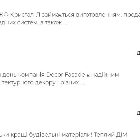
КФ Кристал-Л займається виготовленням, прод
них систем, а також ...
Д
 день компанія Decor Fasade є надійним
ектурного декору і різних ...
Д
льки кращі будівельні матеріали! Теплий ДІМ