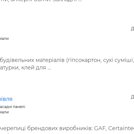
Д
ріали
удівельних матеріалів (гіпсокартон, сухі суміші,
турки, клей для ...
Д
івля
асадні панелі
ріали
черепиці брендових виробників: GAF, Certainte