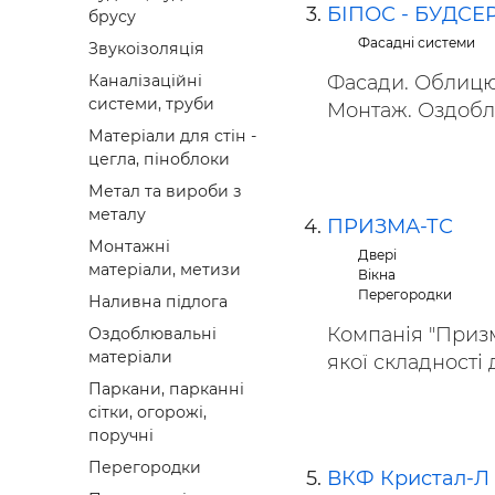
БІПОС - БУДСЕ
брусу
Фасадні системи
Звукоізоляція
Фасади. Облицю
Каналізаційні
системи, труби
Монтаж. Оздоблю
Матеріали для стін -
цегла, піноблоки
Метал та вироби з
металу
ПРИЗМА-ТС
Монтажні
Двері
матеріали, метизи
Вікна
Перегородки
Наливна підлога
Компанія "Призм
Оздоблювальні
матеріали
якої складності д
Паркани, парканні
сітки, огорожі,
поручні
Перегородки
ВКФ Кристал-Л