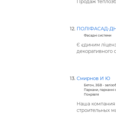
Продаж теплозбе
ПОЛІФАСАД-Д
Фасадні системи
Є єдиним ліцен
декоративного оз
Смирнов И Ю
Бетон, ЗБВ - заліз
Паркани, парканні с
Покрівля
Наша компания 
строительных мат