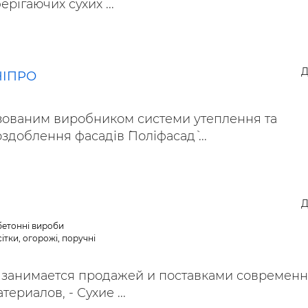
рігаючих сухих ...
Д
НІПРО
зованим виробником системи утеплення та
доблення фасадів `Поліфасад` ...
Д
обетонні вироби
ітки, огорожі, поручні
занимается продажей и поставками современ
ериалов, - Сухие ...