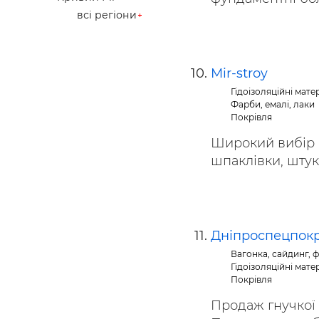
всі регіони
Mir-stroy
Гідоізоляційні мате
Фарби, емалі, лаки
Покрівля
Широкий вибір б
шпаклівки, штука
Дніпроспецпокр
Вагонка, сайдинг, ф
Гідоізоляційні мате
Покрівля
Продаж гнучкої 