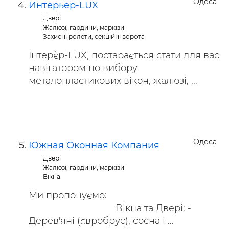
Одеса
Интерьер-LUX
Двері
Жалюзі, гардини, маркізи
Захисні ролети, секційні ворота
Інтер`єр-LUX, постарається стати для вас
навігатором по вибору
металопластикових вікон, жалюзі, ...
Одеса
Южная Оконная Компания
Двері
Жалюзі, гардини, маркізи
Вікна
Ми пропонуємо:
Вікна та Двері: -
Дерев'яні (євробрус), сосна і ...