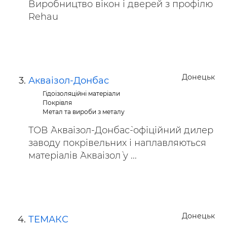
Виробництво вікон і дверей з профілю
Rehau
Донецьк
Акваiзол-Донбас
Гідоізоляційні матеріали
Покрівля
Метал та вироби з металу
ТОВ `Акваізол-Донбас`-офіційний дилер
заводу покрівельних і наплавляються
матеріалів `Акваізол` у ...
Донецьк
ТЕМАКС