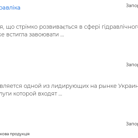
Запо
равліка
, що стрімко розвивається в сфері гідравлічног
е встигла завоювати ...
Запо
является одной из лидирующих на рынке Украи
уги которой входят ...
Запо
кова продукція