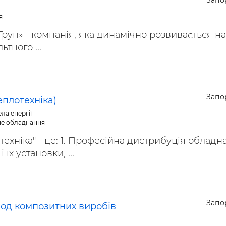
Запо
я
Груп» - компанія, яка динамічно розвивається на
тного ...
Запо
Теплотехніка)
ла енергії
не обладнання
техніка" - це: 1. Професійна дистрибуція обладн
 їх установки, ...
Запо
вод композитних виробів