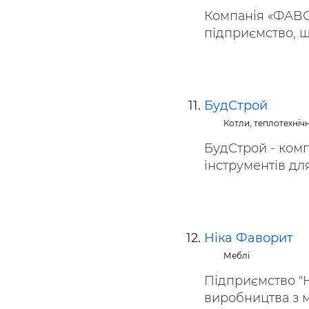
Компанія «ФАВО
підприємство, що
БудСтрой
Котли, теплотехніч
БудСтрой - комп
інструментів для
Ніка Фаворит
Меблі
Підприємство "
виробництва з м