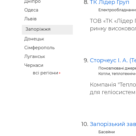
Дніпро
ТК Лідер Груп
Одеса
Електрообладнанн
Львів
ТОВ «ТК «Лідер 
ринку високоволь
Запоріжжя
Донецьк
Сімферополь
Луганськ
Сторчеус І. А. (
Черкаси
Поновлювані джере
всі регіони
Котли, теплотехніч
Компанія "Тепло
для геліосистем і
Запорізький за
Басейни