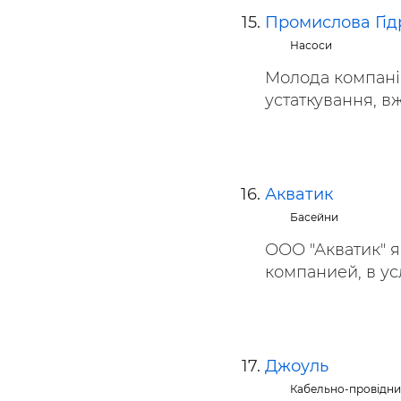
Промислова Гід
Насоси
Молода компанія
устаткування, вж
Акватик
Басейни
ООО "Акватик" 
компанией, в усл
Джоуль
Кабельно-провідни