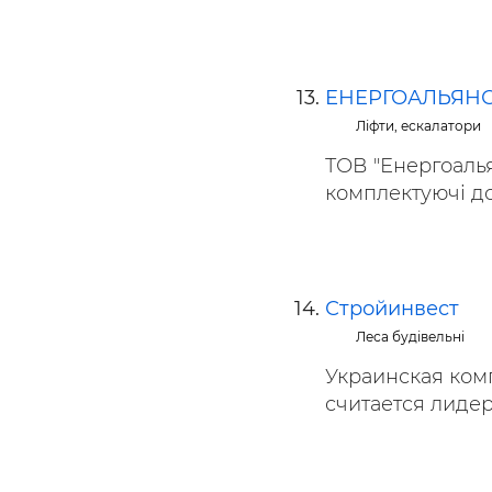
ЕНЕРГОАЛЬЯНС
Ліфти, ескалатори
ТОВ "Енергоалья
комплектуючі до
Стройинвест
Леса будівельні
Украинская ком
считается лидер