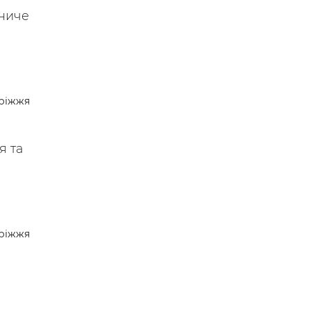
ниче
ріжжя
я та
ріжжя