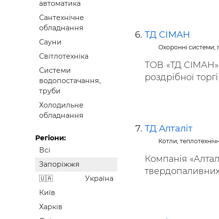
автоматика
Сантехнічне
обладнання
ТД СІМАН
Сауни
Охоронні системи,
Світлотехніка
ТОВ «ТД СІМАН» 
Системи
роздрібної торгі
водопостачання,
труби
Холодильне
обладнання
ТД Алталіт
Регіони:
Котли, теплотехніч
Всі
Компанія «Алтал
Запоріжжя
твердопаливних к
Україна
Київ
Харків