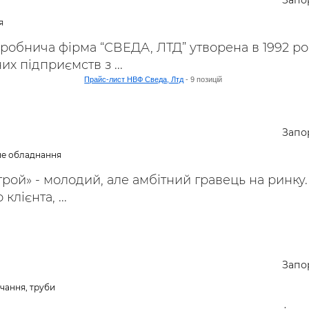
Запо
ьні і ремонтні послуги
Робота в будівництві
я
Резюме
обнича фірма “СВЕДА, ЛТД” утворена в 1992 роц
х підприємств з ...
Прайс-лист НВФ Сведа, Лтд
- 9 позицій
Запо
не обладнання
рой» - молодий, але амбітний гравець на ринку
лієнта, ...
Запо
чання, труби