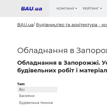
КОМПАНІЇ
РЕЙТИНГ
BAU.ua
/
Будівництво та архітектура - ко
Вікна
Будівел
Сантехн
Труби, 
Вистав
Обладнання в Запоро
Матеріа
Інстру
Електр
Сипучі м
Катало
пінобл
цемент .
Проект
Меблі
Оголо
Фарби, 
Покрів
Обладнання в Запорожжі. У
Медіа
Опален
Рейтинг
Теплоіз
будівельних робіт і матеріал
Кондиц
Фарби, 
Оздобл
Будівел
Тип:
Всі
Вікна і
Басейни
Будівел
Будівельна техніка