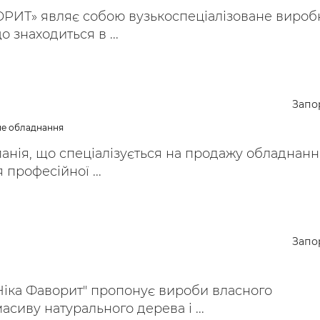
РИТ» являє собою вузькоспеціалізоване вироб
 знаходиться в ...
Запо
не обладнання
анія, що спеціалізується на продажу обладнанн
 професійної ...
Запо
Ніка Фаворит" пропонує вироби власного
асиву натурального дерева і ...