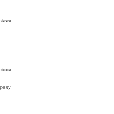
ріжжя
ріжжя
раву