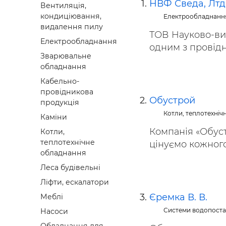
НВФ Сведа, Лтд
Вентиляція,
Будівел
кондиціювання,
Електрообладнанн
видалення пилу
ТОВ Науково-вир
Електрообладнання
одним з провідни
Зварювальне
обладнання
Кабельно-
провідникова
Обустрой
продукція
Котли, теплотехніч
Каміни
Компанія «Обуст
Котли,
теплотехнічне
цінуємо кожного к
обладнання
Леса будівельні
Ліфти, ескалатори
Єремка В. В.
Меблі
Системи водопоста
Насоси