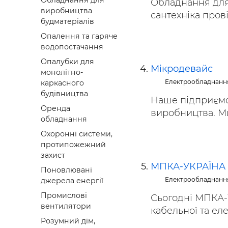
Обладнання для
Обладнання для 
виробництва
сантехніка пров
будматеріалів
Опалення та гаряче
водопостачання
Опалубки для
Мікродевайс
монолітно-
Електрообладнанн
каркасного
будівництва
Наше підприємс
Оренда
виробництва. Ми
обладнання
Охоронні системи,
протипожежний
захист
МПКА-УКРАЇНА
Поновлювані
Електрообладнанн
джерела енергії
Промислові
Сьогодні МПКА-
вентилятори
кабельної та еле
Розумний дім,