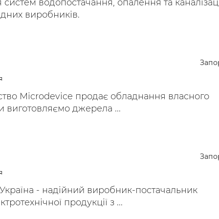
систем водопостачання, опалення та каналізац
ідних виробників.
Запо
я
тво Microdevice продає обладнання власного
 виготовляємо джерела ...
Запо
я
Україна - надійний виробник-постачальник
ктротехнічної продукції з ...