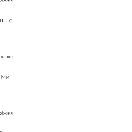
ріжжя
 —
і і є
ріжжя
. Ми
ріжжя