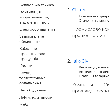
Будівел
Будівельна техніка
Сінтек
Вентиляція,
Поновлювані джере
кондиціювання,
Опалення та гаряч
видалення пилу
Промислово ком
Електрообладнання
працює і активно
Зварювальне
обладнання
Кабельно-
провідникова
продукція
Івік-Січ
Каміни
Вентиляція, конди
Вентиляція, конди
Котли,
Опалення та гаряч
теплотехнічне
обладнання
Компанія `Івік-
Леса будівельні
продажу, проекту
Ліфти, ескалатори
Меблі