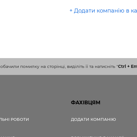
+ Додати компанію в к
бачили помилку на сторінці, виділіть її та натисніть
"
Ctrl + En
ФАХІВЦЯМ
ЛЬНІ РОБОТИ
ДОДАТИ КОМПАНІЮ