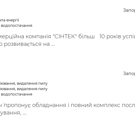
ьні і ремонтні послуги
Робота в будівництві
Запо
Резюме
ла енергії
е водопостачання
ерційна компанія "СІНТЕК" більш 10 років усп
 розвивається на ...
Запо
ціювання, видалення пилу
ціювання, видалення пилу
е водопостачання
Січ` пропонує обладнання і повний комплекс посл
вання, ...