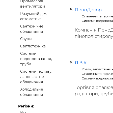
Промислові
вентилятори
ПеноДекор
Розумний дім,
Опалення та гаряч
автоматика
Системи водопоста
Сантехнічне
Компанія `ПеноД
обладнання
пінополістиролу
Сауни
Світлотехніка
Системи
водопостачання,
Д.В.К.
труби
Котли, теплотехніч
Системи поливу,
Опалення та гаряч
ландшафтне
Системи водопоста
обладнання
Торгівля опалюв
Холодильне
радіатори; труби 
обладнання
Регіони:
Всі