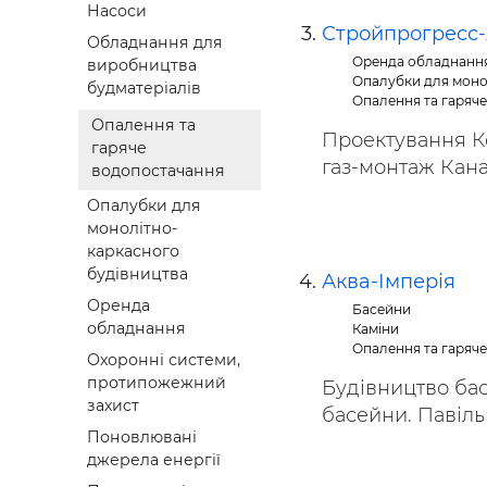
Насоси
Стройпрогресс
Обладнання для
Оренда обладнанн
виробництва
Опалубки для моно
будматеріалів
Опалення та гаряч
Опалення та
Проектування Ко
гаряче
газ-монтаж Каналі
водопостачання
Опалубки для
монолітно-
каркасного
будівництва
Аква-Імперія
Оренда
Басейни
обладнання
Каміни
Опалення та гаряч
Охоронні системи,
протипожежний
Будівництво бас
захист
басейни. Павільй
Поновлювані
джерела енергії