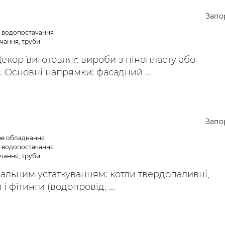
Запо
е водопостачання
чання, труби
екор` виготовляє вироби з пінопласту або
. Основні напрямки: фасадний ...
Запо
не обладнання
е водопостачання
чання, труби
альним устаткуванням: котли твердопаливні,
і фітинги (водопровід, ...