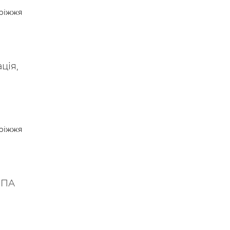
ріжжя
ція,
ріжжя
СПА