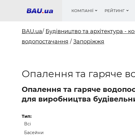
КОМПАНІЇ
РЕЙТИНГ
BAU.ua
/
Будівництво та архітектура - ко
водопостачання
/
Запоріжжя
Вікна
Будівел
Сантехн
Труби, 
Вистав
Матеріа
Інстру
Електр
Сипучі м
Катало
пінобл
цемент .
Проект
Меблі
Оголо
Опалення та гаряче в
Фарби, 
Покрів
Медіа
Опален
Рейтинг
Теплоіз
Опалення та гаряче водопо
Кондиц
Фарби, 
для виробництва будівельних
Оздобл
Будівел
Вікна і
Тип:
Всі
Будівел
Басейни