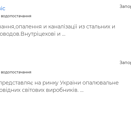
Запо
іс
е водопостачання
чання,опалення и каналізаціі из стальних и
водов.Внутріцехові и ...
Запо
е водопостачання
представляє на ринку України опалювальне
відних світових виробників. ...