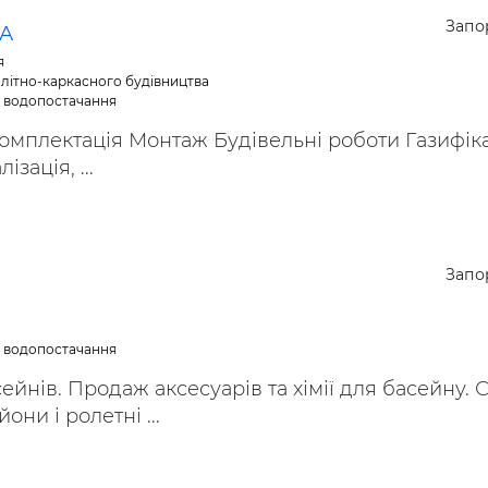
Запо
-А
я
літно-каркасного будівництва
е водопостачання
мплектація Монтаж Будівельні роботи Газифіка
зація, ...
Запо
е водопостачання
ейнів. Продаж аксесуарів та хімії для басейну. 
они і ролетні ...