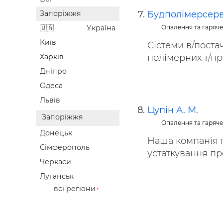
Будполімерсерв
Запоріжжя
Опалення та гаряч
Україна
Київ
Сістеми в/поста
полімерних т/про
Харків
Дніпро
Одеса
Львів
Цупін А. М.
Запоріжжя
Опалення та гаряч
Донецьк
Наша компанія 
Сімферополь
устаткування про
Черкаси
Луганськ
всі регіони