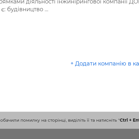
ямками діяльності інжинірингової компанії `Д
є: будівництво ...
+ Додати компанію в к
бачили помилку на сторінці, виділіть її та натисніть
"
Ctrl + En