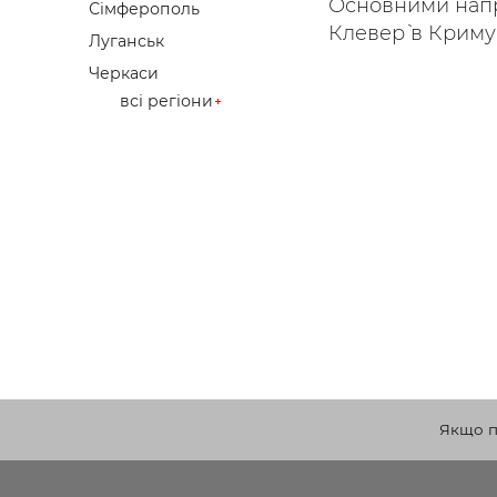
Основними напр
Сімферополь
Клевер` в Криму 
Луганськ
Черкаси
всі регіони
Якщо по