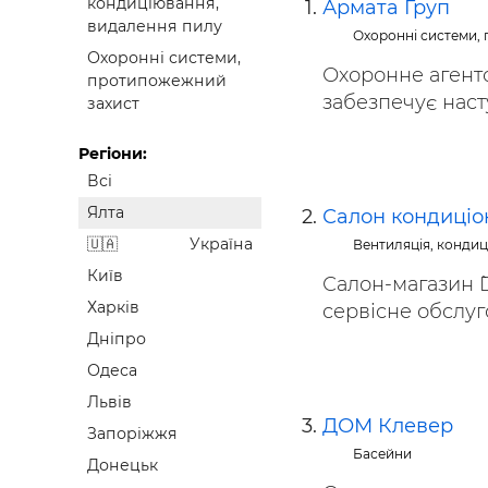
кондиціювання,
Армата Груп
Будівел
видалення пилу
Охоронні системи,
Охоронні системи,
Охоронне агентс
протипожежний
забезпечує наст
захист
Регіони:
Всі
Ялта
Салон кондиціо
Україна
Вентиляція, конди
Київ
Салон-магазин `
Харків
сервісне обслуг
Дніпро
Одеса
Львів
ДОМ Клевер
Запоріжжя
Басейни
Донецьк