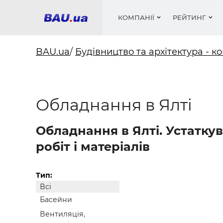
КОМПАНІЇ
РЕЙТИНГ
BAU.ua
/
Будівництво та архітектура - ко
Вікна
Будівел
Сантехн
Труби, 
Вистав
Обладнання в Ялті
Матеріа
Інстру
Електр
Сипучі м
Катало
пінобл
цемент .
Проект
Меблі
Оголо
Фарби, 
Покрів
Обладнання в Ялті. Устатку
Медіа
Опален
Рейтинг
Теплоіз
робіт і матеріалів
Кондиц
Фарби, 
Оздобл
Будівел
Тип:
Всі
Вікна і
Басейни
Будівел
Вентиляція,