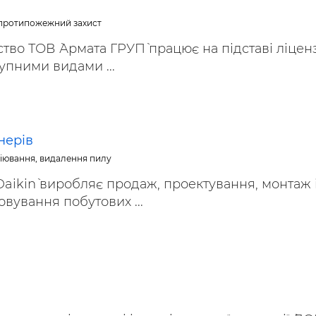
ьні і ремонтні послуги
Робота в будівництві
 протипожежний захист
Резюме
тво ТОВ `Армата ГРУП` працює на підставі ліцензі
упними видами ...
нерів
ціювання, видалення пилу
Daikin` виробляє продаж, проектування, монтаж 
овування побутових ...