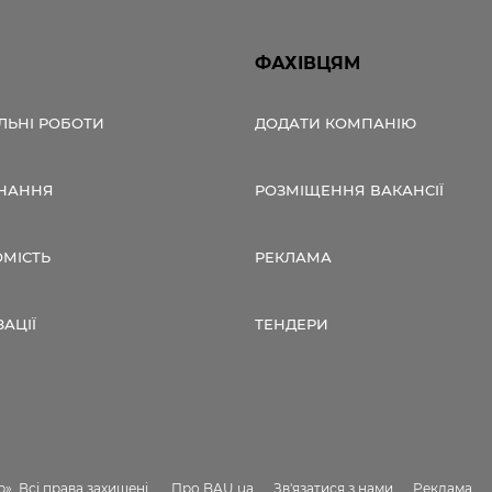
ФАХІВЦЯМ
ЛЬНІ РОБОТИ
ДОДАТИ КОМПАНІЮ
НАННЯ
РОЗМІЩЕННЯ ВАКАНСІЇ
ОМІСТЬ
РЕКЛАМА
ЗАЦІЇ
ТЕНДЕРИ
». Всі права захищені.
Про BAU.ua
Зв'язатися з нами
Реклама