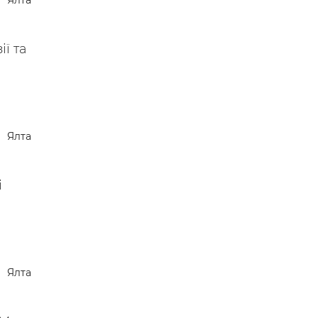
Ялта
 —
ї та
Ялта
і
Ялта